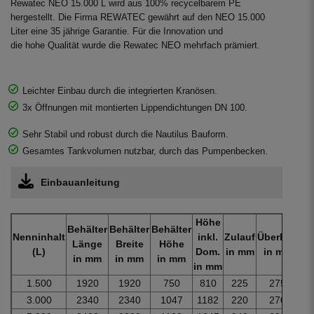
Rewatec NEO 15.000 L wird aus 100% recycelbarem PE
hergestellt. Die Firma REWATEC gewährt auf den NEO 15.000
Liter eine 35 jährige Garantie. Für die Innovation und
die hohe Qualität wurde die Rewatec NEO mehrfach prämiert.
Leichter Einbau durch die integrierten Kranösen.
3x Öffnungen mit montierten Lippendichtungen DN 100.
Sehr Stabil und robust durch die Nautilus Bauform.
Gesamtes Tankvolumen nutzbar, durch das Pumpenbecken.
Einbauanleitung
Höhe
Behälter
Behälter
Behälter
Nenninhalt
inkl.
Zulauf
Überlauf
Ge
Länge
Breite
Höhe
(L)
Dom.
in mm
in mm
i
in mm
in mm
in mm
in mm
1.500
1920
1920
750
810
225
275
3.000
2340
2340
1047
1182
220
270