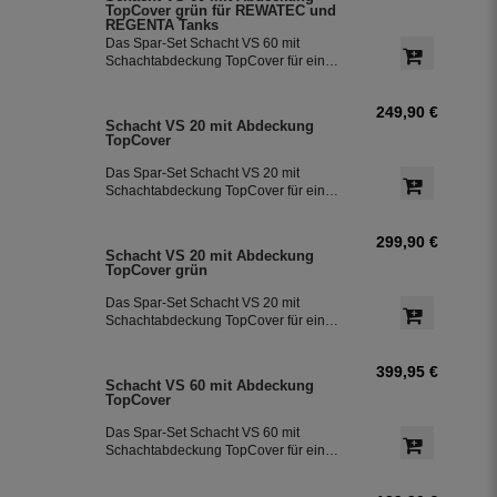
Baustein für die Versorgung von Haus
TopCover grün für REWATEC und
und Garten mit Regenwasser.
REGENTA Tanks
Das Spar-Set Schacht VS 60 mit
Schachtabdeckung TopCover für eine
einfache Installation direkt am Dom.
249,90 €
Schacht VS 20 mit Abdeckung
TopCover
Das Spar-Set Schacht VS 20 mit
Schachtabdeckung TopCover für eine
einfache Installation direkt am Dom.
299,90 €
Schacht VS 20 mit Abdeckung
TopCover grün
Das Spar-Set Schacht VS 20 mit
Schachtabdeckung TopCover für eine
einfache Installation direkt am Dom.
399,95 €
Schacht VS 60 mit Abdeckung
TopCover
Das Spar-Set Schacht VS 60 mit
Schachtabdeckung TopCover für eine
einfache Installation direkt am Dom.