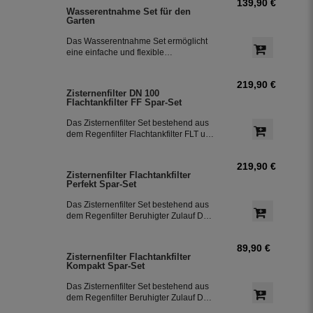
139,90 €
Wasserentnahme Set für den
Garten
Das Wasserentnahme Set ermöglicht
eine einfache und flexible
Gartenbewässerung mit
Anschlussmöglichkeiten für Gardena-
219,90 €
Systeme. Es besteht aus einer
Zisternenfilter DN 100
Wassersteckdose für den Gardena-
Flachtankfilter FF Spar-Set
Anschluss, einem 12,5 m langen PE-
Rohr (DN25) und Klemmfittings, für den
Das Zisternenfilter Set bestehend aus
Anschluss an die Tauchpumpe
dem Regenfilter Flachtankfilter FLT und
Divertron 900 X.
dem Überlaufsiphon ohne
Höhenversatz. Das Regenfilter Set ist
219,90 €
bestens geeignet für die Nutzung in der
Zisternenfilter Flachtankfilter
Gartenbewässerung. Das Set lässt sich
Perfekt Spar-Set
in bereits bestehenden Zisternen bzw.
im Regenwassertank einfach
Das Zisternenfilter Set bestehend aus
nachrüsten.
dem Regenfilter Beruhigter Zulauf DN
100, Überlaufsiphon DN 100 ohne
Höhenversatz und Greenlinefilter GP
89,90 €
Höhenversatz 66 mm. Das Regenfilter
Zisternenfilter Flachtankfilter
Set ist bestens geeignet für die
Kompakt Spar-Set
Nutzung in der Gartenbewässerung.
Das Set lässt sich in bereits
Das Zisternenfilter Set bestehend aus
bestehenden Zisternen bzw. im
dem Regenfilter Beruhigter Zulauf DN
Regenwassertank einfach nachrüsten.
100 und dem Überlaufsiphon ohne