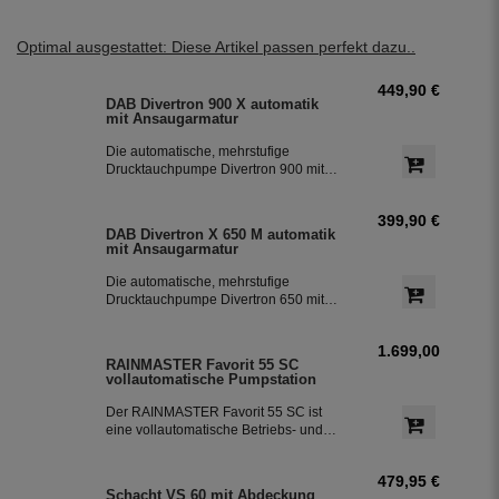
Optimal ausgestattet: Diese Artikel passen perfekt dazu..
449,90 €
DAB Divertron 900 X automatik
mit Ansaugarmatur
Die automatische, mehrstufige
Drucktauchpumpe Divertron 900 mit
einer integrierter Pumpensteuerung
und einem Rückschlagventil. Die
399,90 €
Pumpe ist ideal für die Nutzung von
DAB Divertron X 650 M automatik
dem Regenwasser aus den Zisternen
mit Ansaugarmatur
für die Bewässerung des Garten.
Die automatische, mehrstufige
Drucktauchpumpe Divertron 650 mit
einer integrierter Pumpensteuerung
und einem Rückschlagventil. Die
1.699,00 €
Pumpe ist ideal für die Nutzung von
RAINMASTER Favorit 55 SC
dem Regenwasser aus den Zisternen
vollautomatische Pumpstation
für die Bewässerung des Garten.
Der RAINMASTER Favorit 55 SC ist
eine vollautomatische Betriebs- und
Überwachungsstation mit einer Pumpe,
einer Regelung und der integrierten
479,95 €
Trinkwassereinspeisung. Der perfekte
Schacht VS 60 mit Abdeckung