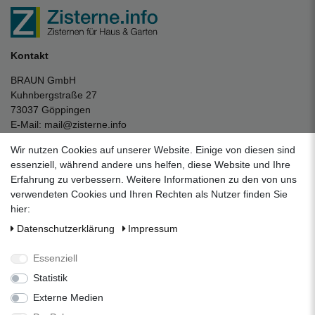
Kontakt
BRAUN GmbH
Kuhnbergstraße 27
73037 Göppingen
E-Mail:
mail@zisterne.info
zum Kontaktformular
Wir nutzen Cookies auf unserer Website. Einige von diesen sind
Unternehmen
essenziell, während andere uns helfen, diese Website und Ihre
Erfahrung zu verbessern. Weitere Informationen zu den von uns
Datenschutzerklärung
verwendeten Cookies und Ihren Rechten als Nutzer finden Sie
Impressum
hier:
AGB
Daten­schutz­erklärung
Impressum
Über uns
Folgen Sie uns auf Social Media
Essenziell
Statistik
Externe Medien
Facebook
Instagram
Pinterest