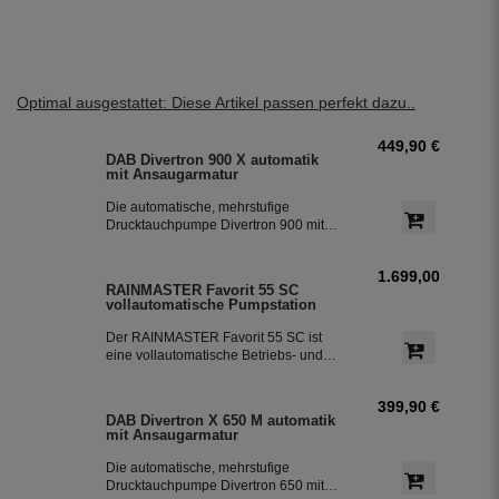
Optimal ausgestattet: Diese Artikel passen perfekt dazu..
449,90 €
DAB Divertron 900 X automatik
mit Ansaugarmatur
Die automatische, mehrstufige
Drucktauchpumpe Divertron 900 mit
einer integrierter Pumpensteuerung
und einem Rückschlagventil. Die
1.699,00 €
Pumpe ist ideal für die Nutzung von
RAINMASTER Favorit 55 SC
dem Regenwasser aus den Zisternen
vollautomatische Pumpstation
für die Bewässerung des Garten.
Der RAINMASTER Favorit 55 SC ist
eine vollautomatische Betriebs- und
Überwachungsstation mit einer Pumpe,
einer Regelung und der integrierten
399,90 €
Trinkwassereinspeisung. Der perfekte
DAB Divertron X 650 M automatik
Baustein für die Versorgung von Haus
mit Ansaugarmatur
und Garten mit Regenwasser.
Die automatische, mehrstufige
Drucktauchpumpe Divertron 650 mit