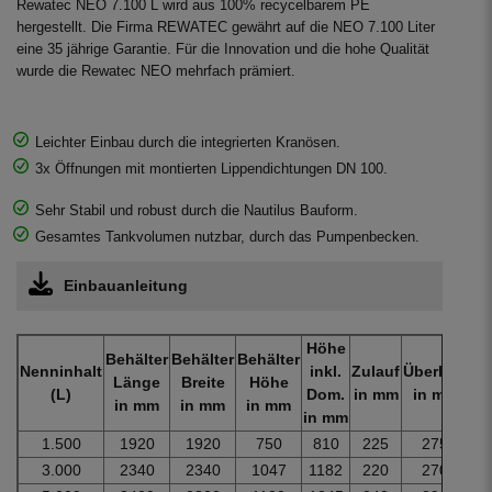
Rewatec NEO 7.100 L wird aus 100% recycelbarem PE
hergestellt. Die Firma REWATEC gewährt auf die NEO 7.100 Liter
eine 35 jährige Garantie. Für die Innovation und die hohe Qualität
wurde die Rewatec NEO mehrfach prämiert.
Leichter Einbau durch die integrierten Kranösen.
3x Öffnungen mit montierten Lippendichtungen DN 100.
Sehr Stabil und robust durch die Nautilus Bauform.
Gesamtes Tankvolumen nutzbar, durch das Pumpenbecken.
Einbauanleitung
Höhe
Behälter
Behälter
Behälter
Nenninhalt
inkl.
Zulauf
Überlauf
Ge
Länge
Breite
Höhe
(L)
Dom.
in mm
in mm
i
in mm
in mm
in mm
in mm
1.500
1920
1920
750
810
225
275
3.000
2340
2340
1047
1182
220
270