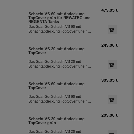
einer integrierter Pumpensteuerung
und einem Rückschlagventil. Die
479,95 €
Pumpe ist ideal für die Nutzung von
Schacht VS 60 mit Abdeckung
dem Regenwasser aus den Zisternen
TopCover grün für REWATEC und
für die Bewässerung des Garten.
REGENTA Tanks
Das Spar-Set Schacht VS 60 mit
Schachtabdeckung TopCover für eine
einfache Installation direkt am Dom.
249,90 €
Schacht VS 20 mit Abdeckung
TopCover
Das Spar-Set Schacht VS 20 mit
Schachtabdeckung TopCover für eine
einfache Installation direkt am Dom.
399,95 €
Schacht VS 60 mit Abdeckung
TopCover
Das Spar-Set Schacht VS 60 mit
Schachtabdeckung TopCover für eine
einfache Installation direkt am Dom.
299,90 €
Schacht VS 20 mit Abdeckung
TopCover grün
Das Spar-Set Schacht VS 20 mit