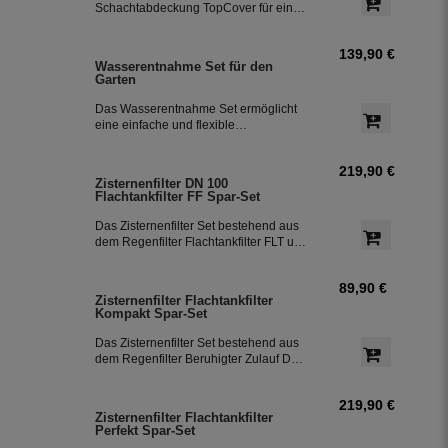
Schachtabdeckung TopCover für eine
einfache Installation direkt am Dom.
139,90 €
Wasserentnahme Set für den
Garten
Das Wasserentnahme Set ermöglicht
eine einfache und flexible
Gartenbewässerung mit
Anschlussmöglichkeiten für Gardena-
219,90 €
Systeme. Es besteht aus einer
Zisternenfilter DN 100
Wassersteckdose für den Gardena-
Flachtankfilter FF Spar-Set
Anschluss, einem 12,5 m langen PE-
Rohr (DN25) und Klemmfittings, für den
Das Zisternenfilter Set bestehend aus
Anschluss an die Tauchpumpe
dem Regenfilter Flachtankfilter FLT und
Divertron 900 X.
dem Überlaufsiphon ohne
Höhenversatz. Das Regenfilter Set ist
89,90 €
bestens geeignet für die Nutzung in der
Zisternenfilter Flachtankfilter
Gartenbewässerung. Das Set lässt sich
Kompakt Spar-Set
in bereits bestehenden Zisternen bzw.
im Regenwassertank einfach
Das Zisternenfilter Set bestehend aus
nachrüsten.
dem Regenfilter Beruhigter Zulauf DN
100 und dem Überlaufsiphon ohne
Höhenversatz. Das Regenfilter Set ist
219,90 €
bestens geeignet für die Nutzung in der
Zisternenfilter Flachtankfilter
Gartenbewässerung. Das Set lässt sich
Perfekt Spar-Set
in bereits bestehenden Zisternen bzw.