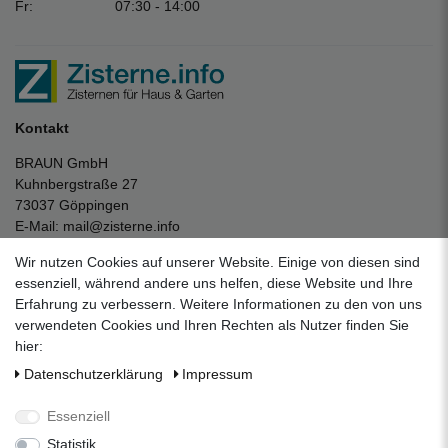
Fr:
07:30 - 14:00
Kontakt
BRAUN GmbH
Kuhnbergstraße 27
73037 Göppingen
E-Mail:
mail@zisterne.info
zum Kontaktformular
Wir nutzen Cookies auf unserer Website. Einige von diesen sind
Unternehmen
essenziell, während andere uns helfen, diese Website und Ihre
Erfahrung zu verbessern. Weitere Informationen zu den von uns
Datenschutzerklärung
verwendeten Cookies und Ihren Rechten als Nutzer finden Sie
Impressum
hier:
AGB
Daten­schutz­erklärung
Impressum
Über uns
Folgen Sie uns auf Social Media
Essenziell
Statistik