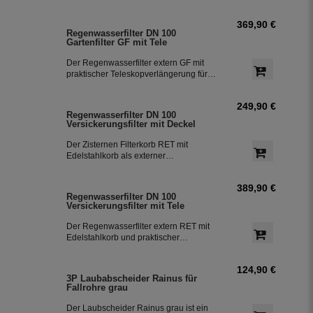
der Zisterne. Die beiden oberen
Stutzen DN 100 können als
369,90 €
Einspeisung oder wahlweise als
Regenwasserfilter DN 100
Notüberlauf genutzt werden. Der Zulauf
Gartenfilter GF mit Tele
zur Zisterne erfolgt seitlich.
Der Regenwasserfilter extern GF mit
praktischer Teleskopverlängerung für
den Einbau vor der Zisterne. Die
beiden oberen Stutzen DN 100 können
249,90 €
als Einspeisung oder wahlweise als
Regenwasserfilter DN 100
Notüberlauf genutzt werden. Der Zulauf
Versickerungsfilter mit Deckel
zur Zisterne erfolgt seitlich. Die
Verlängerung lässt sich bei Bedarf
Der Zisternen Filterkorb RET mit
kürzen oder erweitern.
Edelstahlkorb als externer
Regenwasserfilter für den Einbau vor
der Zisterne. Die beiden oberen
389,90 €
Stutzen DN 100 können als
Regenwasserfilter DN 100
Einspeisung oder wahlweise als
Versickerungsfilter mit Tele
Notüberlauf genutzt werden. Der Zulauf
zur Zisterne erfolgt seitlich. Geeignet
Der Regenwasserfilter extern RET mit
für Garten und Haustechnik.
Edelstahlkorb und praktischer
Teleskopverlängerung für den Einbau
vor der Zisterne. Die beiden oberen
124,90 €
Stutzen DN 100 können als
3P Laubabscheider Rainus für
Einspeisung oder wahlweise als
Fallrohre grau
Notüberlauf genutzt werden. Der Zulauf
zur Zisterne erfolgt seitlich. Geeignet
Der Laubscheider Rainus grau ist ein