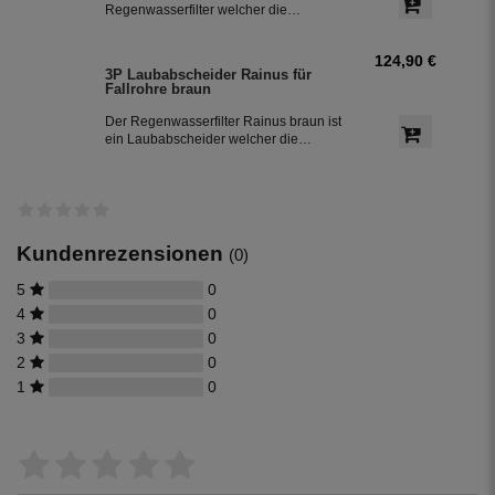
für Garten und Haustechnik.
Regenwasserfilter welcher die
Schmutzfracht auswirft und das
gereinigte Regenwasser über das
124,90 €
Fallrohr weiter führt. Dieser
3P Laubabscheider Rainus für
Fallrohrfilter eignet sich bestens zur
Fallrohre braun
Nachrüstung bestehender
Regenwasseranlagen.
Der Regenwasserfilter Rainus braun ist
ein Laubabscheider welcher die
Schmutzfracht auswirft und das
gereinigte Regenwasser über das
Fallrohr weiter führt. Dieser
Fallrohrfilter ist auch zur Nachrüstung
bestehender Regenwassertanks
geeignet.
Kundenrezensionen
(0)
5
0
4
0
3
0
2
0
1
0