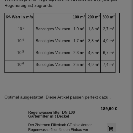
Regenereignis) zugrunde.
Kf- Wert in m/s
100 m²
200 m²
300 m²
-3
10
Benötigtes Volumen
1,0 m³
1,8 m³
2,7 m³
-4
10
Benötigtes Volumen
1,7 m³
3,3 m³
4,9 m³
-5
10
Benötigtes Volumen
2,3 m³
4,5 m³
6,7 m³
-6
10
Benötigtes Volumen
2,5 m³
4,9 m³
7,4 m³
Optimal ausgestattet: Diese Artikel passen perfekt dazu..
189,90 €
Regenwasserfilter DN 100
Gartenfilter mit Deckel
Der Zisternen Filterkorb GF als externer
Regenwasserfilter für den Einbau vor