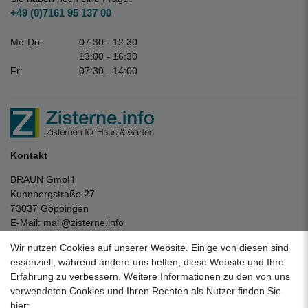
+49 (0)7161 95 137 00
Mo-Do:
07:30 - 12:30
13:00 - 16:30
Fr:
07:30 - 14:00
Kontakt
BRAUN GmbH
Kuhnbergstraße 27
73037 Göppingen
E-Mail:
mail@zisterne.info
zum Kontaktformular
Wir nutzen Cookies auf unserer Website. Einige von diesen sind
Unternehmen
essenziell, während andere uns helfen, diese Website und Ihre
Erfahrung zu verbessern. Weitere Informationen zu den von uns
Datenschutzerklärung
verwendeten Cookies und Ihren Rechten als Nutzer finden Sie
Impressum
hier: