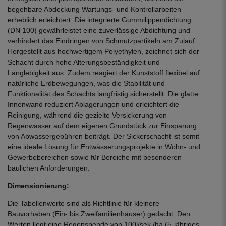
begehbare Abdeckung Wartungs- und Kontrollarbeiten
erheblich erleichtert. Die integrierte Gummilippendichtung
(DN 100) gewährleistet eine zuverlässige Abdichtung und
verhindert das Eindringen von Schmutzpartikeln am Zulauf.
Hergestellt aus hochwertigem Polyethylen, zeichnet sich der
Schacht durch hohe Alterungsbeständigkeit und
Langlebigkeit aus. Zudem reagiert der Kunststoff flexibel auf
natürliche Erdbewegungen, was die Stabilität und
Funktionalität des Schachts langfristig sicherstellt. Die glatte
Innenwand reduziert Ablagerungen und erleichtert die
Reinigung, während die gezielte Versickerung von
Regenwasser auf dem eigenen Grundstück zur Einsparung
von Abwassergebühren beiträgt. Der Sickerschacht ist somit
eine ideale Lösung für Entwässerungsprojekte in Wohn- und
Gewerbebereichen sowie für Bereiche mit besonderen
baulichen Anforderungen.
Dimensionierung:
Die Tabellenwerte sind als Richtlinie für kleinere
Bauvorhaben (Ein- bis Zweifamilienhäuser) gedacht. Den
Werten liegt eine Regenspende von 100l/sek./ha (5-jähriges