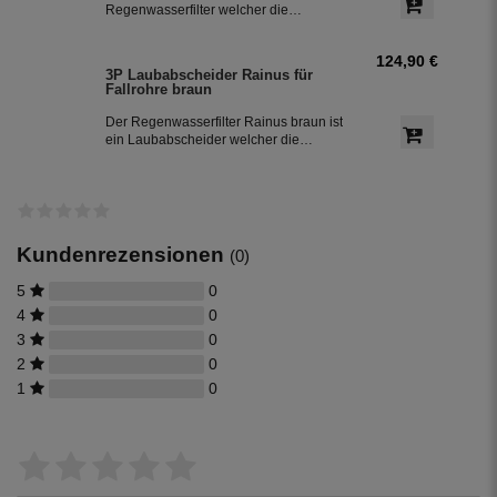
für Garten und Haustechnik.
Regenwasserfilter welcher die
Schmutzfracht auswirft und das
gereinigte Regenwasser über das
124,90 €
Fallrohr weiter führt. Dieser
3P Laubabscheider Rainus für
Fallrohrfilter eignet sich bestens zur
Fallrohre braun
Nachrüstung bestehender
Regenwasseranlagen.
Der Regenwasserfilter Rainus braun ist
ein Laubabscheider welcher die
Schmutzfracht auswirft und das
gereinigte Regenwasser über das
Fallrohr weiter führt. Dieser
Fallrohrfilter ist auch zur Nachrüstung
bestehender Regenwassertanks
geeignet.
Kundenrezensionen
(0)
5
0
4
0
3
0
2
0
1
0