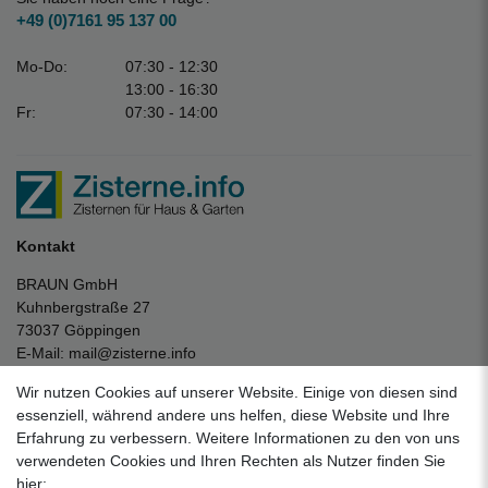
+49 (0)7161 95 137 00
Mo-Do:
07:30 - 12:30
13:00 - 16:30
Fr:
07:30 - 14:00
Kontakt
BRAUN GmbH
Kuhnbergstraße 27
73037 Göppingen
E-Mail:
mail@zisterne.info
zum Kontaktformular
Wir nutzen Cookies auf unserer Website. Einige von diesen sind
Unternehmen
essenziell, während andere uns helfen, diese Website und Ihre
Erfahrung zu verbessern. Weitere Informationen zu den von uns
Datenschutzerklärung
verwendeten Cookies und Ihren Rechten als Nutzer finden Sie
Impressum
hier: