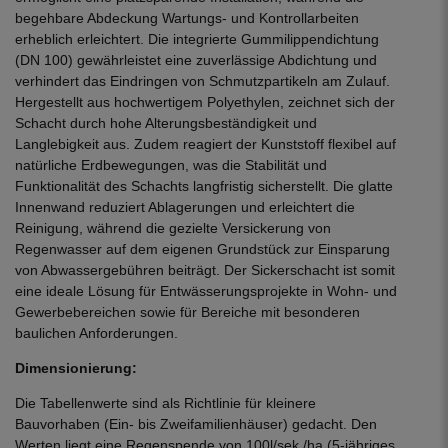
begehbare Abdeckung Wartungs- und Kontrollarbeiten
erheblich erleichtert. Die integrierte Gummilippendichtung
(DN 100) gewährleistet eine zuverlässige Abdichtung und
verhindert das Eindringen von Schmutzpartikeln am Zulauf.
Hergestellt aus hochwertigem Polyethylen, zeichnet sich der
Schacht durch hohe Alterungsbeständigkeit und
Langlebigkeit aus. Zudem reagiert der Kunststoff flexibel auf
natürliche Erdbewegungen, was die Stabilität und
Funktionalität des Schachts langfristig sicherstellt. Die glatte
Innenwand reduziert Ablagerungen und erleichtert die
Reinigung, während die gezielte Versickerung von
Regenwasser auf dem eigenen Grundstück zur Einsparung
von Abwassergebühren beiträgt. Der Sickerschacht ist somit
eine ideale Lösung für Entwässerungsprojekte in Wohn- und
Gewerbebereichen sowie für Bereiche mit besonderen
baulichen Anforderungen.
Dimensionierung:
Die Tabellenwerte sind als Richtlinie für kleinere
Bauvorhaben (Ein- bis Zweifamilienhäuser) gedacht. Den
Werten liegt eine Regenspende von 100l/sek./ha (5-jähriges