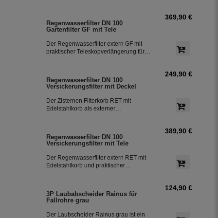
der Zisterne. Die beiden oberen
Stutzen DN 100 können als
369,90 €
Einspeisung oder wahlweise als
Regenwasserfilter DN 100
Notüberlauf genutzt werden. Der Zulauf
Gartenfilter GF mit Tele
zur Zisterne erfolgt seitlich.
Der Regenwasserfilter extern GF mit
praktischer Teleskopverlängerung für
den Einbau vor der Zisterne. Die
beiden oberen Stutzen DN 100 können
249,90 €
als Einspeisung oder wahlweise als
Regenwasserfilter DN 100
Notüberlauf genutzt werden. Der Zulauf
Versickerungsfilter mit Deckel
zur Zisterne erfolgt seitlich. Die
Verlängerung lässt sich bei Bedarf
Der Zisternen Filterkorb RET mit
kürzen oder erweitern.
Edelstahlkorb als externer
Regenwasserfilter für den Einbau vor
der Zisterne. Die beiden oberen
389,90 €
Stutzen DN 100 können als
Regenwasserfilter DN 100
Einspeisung oder wahlweise als
Versickerungsfilter mit Tele
Notüberlauf genutzt werden. Der Zulauf
zur Zisterne erfolgt seitlich. Geeignet
Der Regenwasserfilter extern RET mit
für Garten und Haustechnik.
Edelstahlkorb und praktischer
Teleskopverlängerung für den Einbau
vor der Zisterne. Die beiden oberen
124,90 €
Stutzen DN 100 können als
3P Laubabscheider Rainus für
Einspeisung oder wahlweise als
Fallrohre grau
Notüberlauf genutzt werden. Der Zulauf
zur Zisterne erfolgt seitlich. Geeignet
Der Laubscheider Rainus grau ist ein