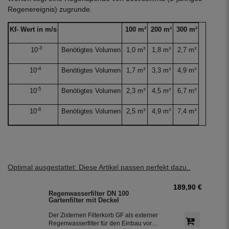
Regenereignis) zugrunde.
Kf- Wert in m/s
100 m²
200 m²
300 m²
-3
10
Benötigtes Volumen
1,0 m³
1,8 m³
2,7 m³
-4
10
Benötigtes Volumen
1,7 m³
3,3 m³
4,9 m³
-5
10
Benötigtes Volumen
2,3 m³
4,5 m³
6,7 m³
-6
10
Benötigtes Volumen
2,5 m³
4,9 m³
7,4 m³
Optimal ausgestattet: Diese Artikel passen perfekt dazu..
189,90 €
Regenwasserfilter DN 100
Gartenfilter mit Deckel
Der Zisternen Filterkorb GF als externer
Regenwasserfilter für den Einbau vor