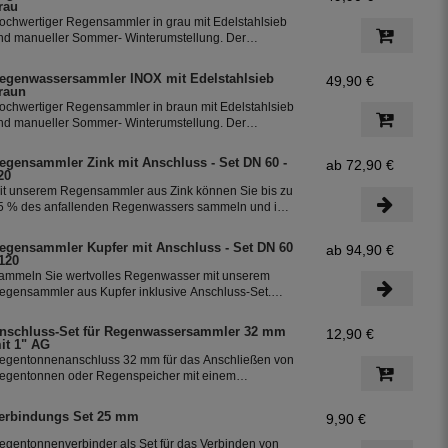
rau
ochwertiger Regensammler in grau mit Edelstahlsieb
nd manueller Sommer- Winterumstellung. Der
egenwasserfilter INOX verfügt über einen integriertem
berlaufstop und leitet zuverlässig sauberes
egenwassersammler INOX mit Edelstahlsieb
49,90 €
egenwasser in ihre Regentonne. Dieser Fallrohrfilter
raun
st bereits 1000-fach im Einsatz und wird in die ganze
ochwertiger Regensammler in braun mit Edelstahlsieb
elt exportiert.
nd manueller Sommer- Winterumstellung. Der
egenwasserfilter INOX verfügt über einen integriertem
berlaufstop und leitet zuverlässig sauberes
egensammler Zink mit Anschluss - Set DN 60 -
ab 72,90 €
egenwasser in ihre Regentonne. Dieser Fallrohrfilter
20
st bereits 1000-fach im Einsatz und wird in die ganze
it unserem Regensammler aus Zink können Sie bis zu
elt exportiert.
5 % des anfallenden Regenwassers sammeln und in
hrer Regentonne speichern. Der Regensammler ist
rostsicher und lässt sich durch das Schiebeteil einfach
egensammler Kupfer mit Anschluss - Set DN 60
ab 94,90 €
in- und ausbauen. Der flexible Schlauchanschluss mit
 120
iner Länge von 350 mm macht die Installation
ammeln Sie wertvolles Regenwasser mit unserem
esonders einfach.
egensammler aus Kupfer inklusive Anschluss-Set.
as Set ermöglicht eine effiziente Nutzung des
egenwassers und ist einfach zu installieren. Damit
nschluss-Set für Regenwassersammler 32 mm
12,90 €
önnen Sie bis zu 85 % des anfallenden Regenwassers
it 1" AG
ammeln und in Ihre Regentonne leiten.
egentonnenanschluss 32 mm für das Anschließen von
egentonnen oder Regenspeicher mit einem
chlauchdurchmesser von 32 mm.
erbindungs Set 25 mm
9,90 €
egentonnenverbinder als Set für das Verbinden von