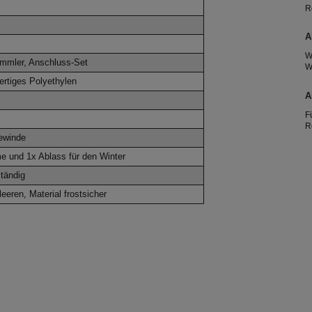
R
R
2
A
W
mmler, Anschluss-Set
W
A
ertiges Polyethylen
e
A
T
F
R
g
ewinde
h
 und 1x Ablass für den Winter
T
e
tändig
eeren, Material frostsicher