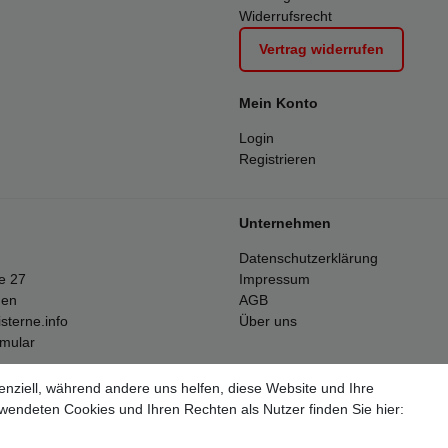
Widerrufsrecht
Vertrag widerrufen
Mein Konto
Login
Registrieren
Unternehmen
Datenschutzerklärung
e 27
Impressum
gen
AGB
sterne.info
Über uns
rmular
enziell, während andere uns helfen, diese Website und Ihre
Alle Preise inkl. 19% Mehrwertsteuer.
wendeten Cookies und Ihren Rechten als Nutzer finden Sie hier:
ften Stückzahlen beziehen sich auf die Verkäufe in unseren Shops und 