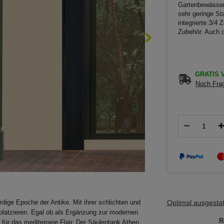
Gartenbewässer
sehr geringe St
integrierte 3/4
Zubehör. Auch d
GRATIS V
Noch Frag
Optimal ausgestatt
dige Epoche der Antike. Mit ihrer schlichten und
 platzieren. Egal ob als Ergänzung zur modernen
R
 für das mediterrane Flair. Der Säulentank Athen