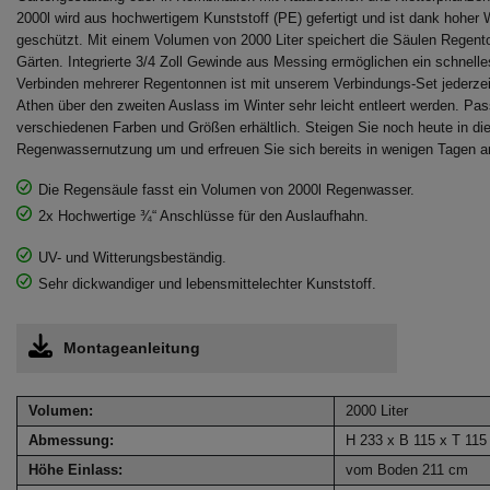
2000l wird aus hochwertigem Kunststoff (PE) gefertigt und ist dank hohe
geschützt. Mit einem Volumen von 2000 Liter speichert die Säulen Regent
Gärten. Integrierte 3/4 Zoll Gewinde aus Messing ermöglichen ein schnel
Verbinden mehrerer Regentonnen ist mit unserem Verbindungs-Set jederze
Athen über den zweiten Auslass im Winter sehr leicht entleert werden. Pas
verschiedenen Farben und Größen erhältlich. Steigen Sie noch heute in die
Regenwassernutzung um und erfreuen Sie sich bereits in wenigen Tagen 
Die Regensäule fasst ein Volumen von 2000l Regenwasser.
2x Hochwertige ¾“ Anschlüsse für den Auslaufhahn.
UV- und Witterungsbeständig.
Sehr dickwandiger und lebensmittelechter Kunststoff.
Montageanleitung
Volumen:
2000 Liter
Abmessung:
H 233 x B 115 x T 11
Höhe Einlass:
vom Boden 211 cm