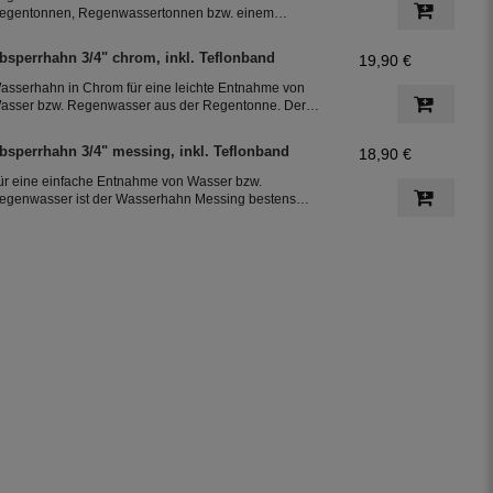
egentonnen, Regenwassertonnen bzw. einem
egenwassertank mit einem Schlauchdurchmesser von
5 mm
bsperrhahn 3/4" chrom, inkl. Teflonband
19,90 €
asserhahn in Chrom für eine leichte Entnahme von
asser bzw. Regenwasser aus der Regentonne. Der
bsperrhahn hat ein 3/4 Zoll Außengewinde für eine
infache Montage an der Regenwassertonne. Das
bsperrhahn 3/4" messing, inkl. Teflonband
18,90 €
eflonband dichtete das Gewinde des Auslaufhahn ab.
ür eine einfache Entnahme von Wasser bzw.
egenwasser ist der Wasserhahn Messing bestens
eeignet. Zur leichten Installation an der Regentonne,
at der Absperrhahn ein 3/4 Zoll Außengewinde. Ein
eflonband für den Auslaufhahn ist im Lieferumfang
nthalten.