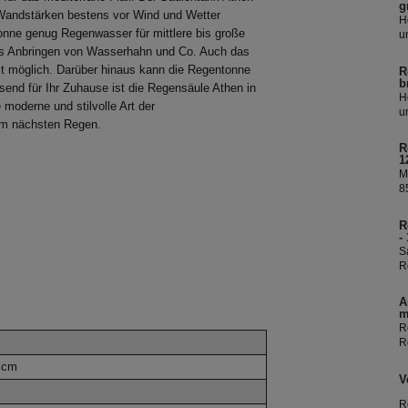
g
r Wandstärken bestens vor Wind und Wetter
H
onne genug Regenwasser für mittlere bis große
u
R
les Anbringen von Wasserhahn und Co. Auch das
Ü
it möglich. Darüber hinaus kann die Regentonne
R
R
b
send für Ihr Zuhause ist die Regensäule Athen in
i
H
 moderne und stilvolle Art der
W
u
am nächsten Regen.
R
Ü
R
R
1
i
M
W
8
I
f
R
e
-
e
S
b
R
D
R
A
k
m
s
R
R
S
5 cm
V
R