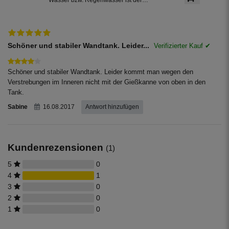
Wasserhahn Messing bestens
geeignet. Zur leichten Installation an
der Regentonne, hat der Absperrhahn
ein 3/4 Zoll Außengewinde. Ein
Teflonband für den Auslaufhahn ist im
Schöner und stabiler Wandtank. Leider...
Lieferumfang enthalten.
Schöner und stabiler Wandtank. Leider kommt man wegen den
Verstrebungen im Inneren nicht mit der Gießkanne von oben in den
Tank.
Sabine
16.08.2017
Antwort hinzufügen
Kundenrezensionen
(1)
5
0
4
1
3
0
2
0
1
0