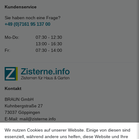
Kundenservice
Sie haben noch eine Frage?
+49 (0)7161 95 137 00
Mo-Do:
07:30 - 12:30
13:00 - 16:30
Fr:
07:30 - 14:00
Kontakt
BRAUN GmbH
Kuhnbergstraße 27
73037 Göppingen
E-Mail:
mail@zisterne.info
zum Kontaktformular
Wir nutzen Cookies auf unserer Website. Einige von diesen sind
Unternehmen
essenziell, während andere uns helfen, diese Website und Ihre