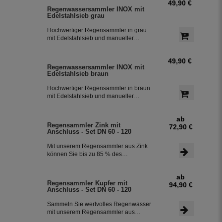
49,90 €
Regenwassersammler INOX mit
Edelstahlsieb grau
Hochwertiger Regensammler in grau
mit Edelstahlsieb und manueller
Sommer- Winterumstellung. Der
Regenwasserfilter INOX verfügt über
49,90 €
einen integriertem Überlaufstop und
Regenwassersammler INOX mit
leitet zuverlässig sauberes
Edelstahlsieb braun
Regenwasser in ihre Regentonne.
Dieser Fallrohrfilter ist bereits 1000-
Hochwertiger Regensammler in braun
fach im Einsatz und wird in die ganze
mit Edelstahlsieb und manueller
Welt exportiert.
Sommer- Winterumstellung. Der
Regenwasserfilter INOX verfügt über
ab
einen integriertem Überlaufstop und
Regensammler Zink mit
72,90 €
leitet zuverlässig sauberes
Anschluss - Set DN 60 - 120
Regenwasser in ihre Regentonne.
Dieser Fallrohrfilter ist bereits 1000-
Mit unserem Regensammler aus Zink
fach im Einsatz und wird in die ganze
können Sie bis zu 85 % des
Welt exportiert.
anfallenden Regenwassers sammeln
und in Ihrer Regentonne speichern.
ab
Der Regensammler ist frostsicher und
Regensammler Kupfer mit
94,90 €
lässt sich durch das Schiebeteil einfach
Anschluss - Set DN 60 - 120
ein- und ausbauen. Der flexible
Schlauchanschluss mit einer Länge
Sammeln Sie wertvolles Regenwasser
von 350 mm macht die Installation
mit unserem Regensammler aus
besonders einfach.
Kupfer inklusive Anschluss-Set. Das