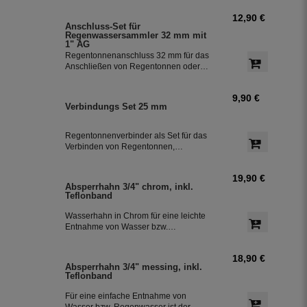
Set ermöglicht eine effiziente Nutzung
12,90 €
des Regenwassers und ist einfach zu
Anschluss-Set für
installieren. Damit können Sie bis zu
Regenwassersammler 32 mm mit
85 % des anfallenden Regenwassers
1" AG
sammeln und in Ihre Regentonne
Regentonnenanschluss 32 mm für das
leiten.
Anschließen von Regentonnen oder
Regenspeicher mit einem
Schlauchdurchmesser von 32 mm.
9,90 €
Verbindungs Set 25 mm
Regentonnenverbinder als Set für das
Verbinden von Regentonnen,
Regenwassertonnen bzw. einem
Regenwassertank mit einem
19,90 €
Schlauchdurchmesser von 25 mm
Absperrhahn 3/4" chrom, inkl.
Teflonband
Wasserhahn in Chrom für eine leichte
Entnahme von Wasser bzw.
Regenwasser aus der Regentonne.
Der Absperrhahn hat ein 3/4 Zoll
18,90 €
Außengewinde für eine einfache
Absperrhahn 3/4" messing, inkl.
Montage an der Regenwassertonne.
Teflonband
Das Teflonband dichtete das Gewinde
des Auslaufhahn ab.
Für eine einfache Entnahme von
Wasser bzw. Regenwasser ist der