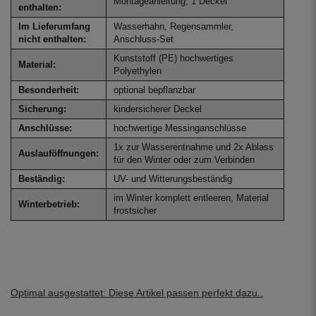
Montageanleitung, 1 Deckel
enthalten:
Im Lieferumfang
Wasserhahn, Regensammler,
nicht enthalten:
Anschluss-Set
Kunststoff (PE) hochwertiges
Material:
Polyethylen
Besonderheit:
optional bepflanzbar
Sicherung:
kindersicherer Deckel
Anschlüsse:
hochwertige Messinganschlüsse
1x zur Wasserentnahme und 2x Ablass
Auslauföffnungen:
für den Winter oder zum Verbinden
Beständig:
UV- und Witterungsbeständig
im Winter komplett entleeren, Material
Winterbetrieb:
frostsicher
Optimal ausgestattet: Diese Artikel passen perfekt dazu..