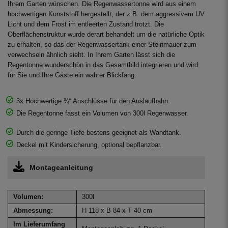
Ihrem Garten wünschen. Die Regenwassertonne wird aus einem
hochwertigen Kunststoff hergestellt, der z.B. dem aggressivem UV
Licht und dem Frost im entleerten Zustand trotzt. Die
Oberflächenstruktur wurde derart behandelt um die natürliche Optik
zu erhalten, so das der Regenwassertank einer Steinmauer zum
verwechseln ähnlich sieht. In Ihrem Garten lässt sich die
Regentonne wunderschön in das Gesamtbild integrieren und wird
für Sie und Ihre Gäste ein wahrer Blickfang.
3x Hochwertige ¾“ Anschlüsse für den Auslaufhahn.
Die Regentonne fasst ein Volumen von 300l Regenwasser.
Durch die geringe Tiefe bestens geeignet als Wandtank.
Deckel mit Kindersicherung, optional bepflanzbar.
Montageanleitung
Volumen:
300l
Abmessung:
H 118 x B 84 x T 40 cm
Im Lieferumfang