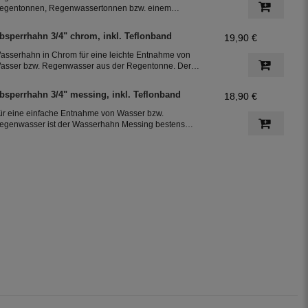
egentonnen, Regenwassertonnen bzw. einem
egenwassertank mit einem Schlauchdurchmesser von
5 mm
bsperrhahn 3/4" chrom, inkl. Teflonband
19,90 €
asserhahn in Chrom für eine leichte Entnahme von
asser bzw. Regenwasser aus der Regentonne. Der
bsperrhahn hat ein 3/4 Zoll Außengewinde für eine
infache Montage an der Regenwassertonne. Das
bsperrhahn 3/4" messing, inkl. Teflonband
18,90 €
eflonband dichtete das Gewinde des Auslaufhahn ab.
ür eine einfache Entnahme von Wasser bzw.
egenwasser ist der Wasserhahn Messing bestens
eeignet. Zur leichten Installation an der Regentonne,
at der Absperrhahn ein 3/4 Zoll Außengewinde. Ein
eflonband für den Auslaufhahn ist im Lieferumfang
nthalten.