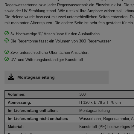
Regenwassertonne bzw. jeder Regenwassertank ein Einzelstück ist. Die spe
sowie der UV Strahlung stand. Wie rustikal Ihre Amphore wirken soll, k
Die Helena wurde bewusst mit zwei unterschiedlichen Seiten entworfen. Di
mit markanten Altersspuren. Die andere Seite ist sehr fein gestaltet für ein
3x Hochwertige ¾“ Anschlüsse für den Auslaufhahn.
Die Regentonne fasst ein Volumen von 300l Regenwasser.
Zwei unterschiedliche Oberflächen Ansichten.
UV- und Witterungsbeständiger Kunststoff.
Montageanleitung
Volumen:
300l
Abmessung:
H 120 x B 78 x T 78 cm
Im Lieferumfang enthalten:
Montageanleitung
Im Lieferumfang nicht enthalten:
Wasserhahn, Regensammler, A
Material:
Kunststoff (PE) hochwertiges P