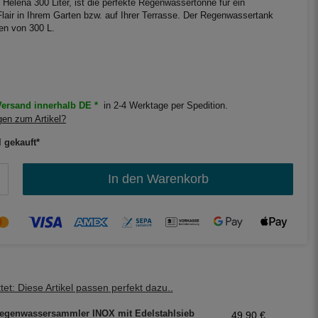
Helena 300 Liter, ist die perfekte Regenwassertonne für ein
lair in Ihrem Garten bzw. auf Ihrer Terrasse. Der Regenwassertank
en von 300 L.
ersand innerhalb DE *
in 2-4 Werktage per Spedition.
en zum Artikel?
l gekauft*
In den Warenkorb
et: Diese Artikel passen perfekt dazu..
egenwassersammler INOX mit Edelstahlsieb
49,90 €