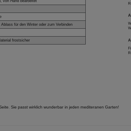
n, von Hand bearbeitet
R
R
2
A
e
W
Ablass für den Winter oder zum Verbinden
W
A
e
terial frostsicher
A
T
F
R
g
h
T
e
 Seite. Sie passt wirklich wunderbar in jeden mediteranen Garten!