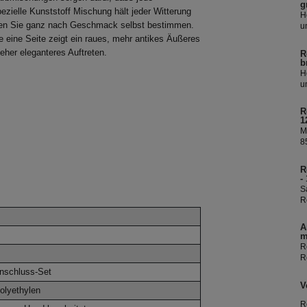
g
zielle Kunststoff Mischung hält jeder Witterung
H
önnen Sie ganz nach Geschmack selbst bestimmen.
u
R
e eine Seite zeigt ein raues, mehr antikes Äußeres
Ü
 eher eleganteres Auftreten.
R
R
b
i
H
W
u
R
Ü
R
R
1
i
M
W
8
I
f
R
e
-
e
S
b
R
D
R
A
k
m
s
R
R
S
nschluss-Set
V
olyethylen
R