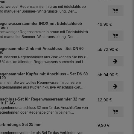
rau
ochwertiger Regensammler in grau mit Edelstahlsieb
nd manueller Sommer- Winterumstellung. Der
egenwasserfilter INOX verfügt über einen integriertem
berlaufstop und leitet zuverlässig sauberes
egenwassersammler INOX mit Edelstahlsieb
49,90 €
egenwasser in ihre Regentonne. Dieser Fallrohrfilter
raun
st bereits 1000-fach im Einsatz und wird in die ganze
ochwertiger Regensammler in braun mit Edelstahlsieb
elt exportiert.
nd manueller Sommer- Winterumstellung. Der
egenwasserfilter INOX verfügt über einen integriertem
berlaufstop und leitet zuverlässig sauberes
egensammler Zink mit Anschluss - Set DN 60 -
ab 72,90 €
egenwasser in ihre Regentonne. Dieser Fallrohrfilter
20
st bereits 1000-fach im Einsatz und wird in die ganze
it unserem Regensammler aus Zink können Sie bis zu
elt exportiert.
5 % des anfallenden Regenwassers sammeln und in
hrer Regentonne speichern. Der Regensammler ist
rostsicher und lässt sich durch das Schiebeteil einfach
egensammler Kupfer mit Anschluss - Set DN 60
ab 94,90 €
in- und ausbauen. Der flexible Schlauchanschluss mit
 120
iner Länge von 350 mm macht die Installation
ammeln Sie wertvolles Regenwasser mit unserem
esonders einfach.
egensammler aus Kupfer inklusive Anschluss-Set.
as Set ermöglicht eine effiziente Nutzung des
egenwassers und ist einfach zu installieren. Damit
nschluss-Set für Regenwassersammler 32 mm
12,90 €
önnen Sie bis zu 85 % des anfallenden Regenwassers
it 1" AG
ammeln und in Ihre Regentonne leiten.
egentonnenanschluss 32 mm für das Anschließen von
egentonnen oder Regenspeicher mit einem
chlauchdurchmesser von 32 mm.
erbindungs Set 25 mm
9,90 €
egentonnenverbinder als Set für das Verbinden von