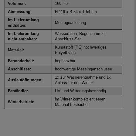
Volumen:
160 liter
Abmessung:
H 116 x B 54 x T 54 cm
Im Lieferumfang
Montageanleitung
enthalten:
Im Lieferumfang
Wasserhahn, Regensammler,
nicht enthalten:
Anschluss-Set
Kunststoff (PE) hochwertiges
Material:
Polyethylen
Besonderheit:
bepflanzbar
Anschlüsse:
hochwertige Messinganschlüsse
1x zur Wasserentnahme und 1x
Auslauföffnungen:
Ablass für den Winter
Beständig:
UV- und Witterungsbeständig
im Winter komplett entleeren,
Winterbetrieb:
Material frostsicher