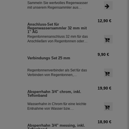
Schlauchanschluss mit einer Länge
Sammeln Sie wertvolles Regenwasser
von 350 mm macht die Installation
mit unserem Regensammler aus
besonders einfach.
Kupfer inklusive Anschluss-Set. Das
Set ermöglicht eine effiziente Nutzung
12,90 €
des Regenwassers und ist einfach zu
Anschluss-Set für
installieren. Damit können Sie bis zu
Regenwassersammler 32 mm mit
85 % des anfallenden Regenwassers
1" AG
sammeln und in Ihre Regentonne
Regentonnenanschluss 32 mm für das
leiten.
Anschließen von Regentonnen oder
Regenspeicher mit einem
Schlauchdurchmesser von 32 mm.
9,90 €
Verbindungs Set 25 mm
Regentonnenverbinder als Set für das
Verbinden von Regentonnen,
Regenwassertonnen bzw. einem
Regenwassertank mit einem
19,90 €
Schlauchdurchmesser von 25 mm
Absperrhahn 3/4" chrom, inkl.
Teflonband
Wasserhahn in Chrom für eine leichte
Entnahme von Wasser bzw.
Regenwasser aus der Regentonne.
Der Absperrhahn hat ein 3/4 Zoll
18,90 €
Außengewinde für eine einfache
Absperrhahn 3/4" messing, inkl.
Montage an der Regenwassertonne.