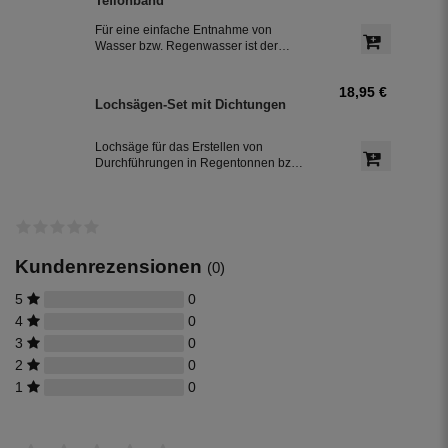
Teflonband
Das Teflonband dichtete das Gewinde
des Auslaufhahn ab.
Für eine einfache Entnahme von
Wasser bzw. Regenwasser ist der
Wasserhahn Messing bestens
geeignet. Zur leichten Installation an
18,95 €
der Regentonne, hat der Absperrhahn
Lochsägen-Set mit Dichtungen
ein 3/4 Zoll Außengewinde. Ein
Teflonband für den Auslaufhahn ist im
Lieferumfang enthalten.
Lochsäge für das Erstellen von
Durchführungen in Regentonnen bzw.
Regenwassertonnen aus Kunststoff,
inkl. jeweils einer Dichtung in 32 mm
und 50 mm Durchmesser.
Kundenrezensionen
(0)
5
0
4
0
3
0
2
0
1
0