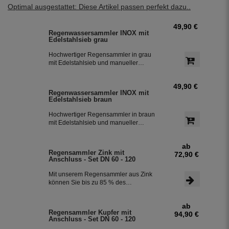
Optimal ausgestattet: Diese Artikel passen perfekt dazu..
49,90 €
Regenwassersammler INOX mit
Edelstahlsieb grau
Hochwertiger Regensammler in grau
mit Edelstahlsieb und manueller
Sommer- Winterumstellung. Der
Regenwasserfilter INOX verfügt über
49,90 €
einen integriertem Überlaufstop und
Regenwassersammler INOX mit
leitet zuverlässig sauberes
Edelstahlsieb braun
Regenwasser in ihre Regentonne.
Dieser Fallrohrfilter ist bereits 1000-
Hochwertiger Regensammler in braun
fach im Einsatz und wird in die ganze
mit Edelstahlsieb und manueller
Welt exportiert.
Sommer- Winterumstellung. Der
Regenwasserfilter INOX verfügt über
ab
einen integriertem Überlaufstop und
Regensammler Zink mit
72,90 €
leitet zuverlässig sauberes
Anschluss - Set DN 60 - 120
Regenwasser in ihre Regentonne.
Dieser Fallrohrfilter ist bereits 1000-
Mit unserem Regensammler aus Zink
fach im Einsatz und wird in die ganze
können Sie bis zu 85 % des
Welt exportiert.
anfallenden Regenwassers sammeln
und in Ihrer Regentonne speichern.
ab
Der Regensammler ist frostsicher und
Regensammler Kupfer mit
94,90 €
lässt sich durch das Schiebeteil einfach
Anschluss - Set DN 60 - 120
ein- und ausbauen. Der flexible