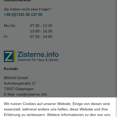
Kundenservice
Sie haben noch eine Frage?
+49 (0)7161 95 137 00
Mo-Do:
07:30 - 12:30
13:00 - 16:30
Fr:
07:30 - 14:00
Kontakt
BRAUN GmbH
Kuhnbergstraße 27
73037 Göppingen
E-Mail:
mail@zisterne.info
zum Kontaktformular
Wir nutzen Cookies auf unserer Website. Einige von diesen sind
Unternehmen
essenziell, während andere uns helfen, diese Website und Ihre
Erfahrung zu verbessern. Weitere Informationen zu den von uns