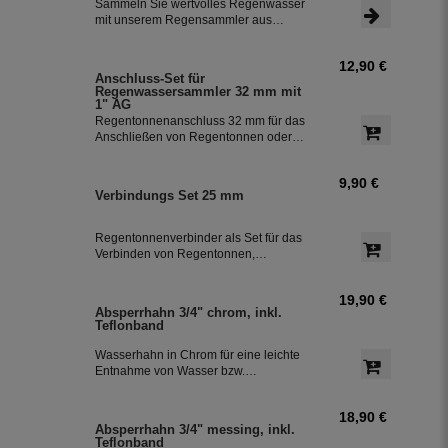
Sammeln Sie wertvolles Regenwasser
von 350 mm macht die Installation
mit unserem Regensammler aus
besonders einfach.
Kupfer inklusive Anschluss-Set. Das
Set ermöglicht eine effiziente Nutzung
12,90 €
des Regenwassers und ist einfach zu
Anschluss-Set für
installieren. Damit können Sie bis zu
Regenwassersammler 32 mm mit
85 % des anfallenden Regenwassers
1" AG
sammeln und in Ihre Regentonne
Regentonnenanschluss 32 mm für das
leiten.
Anschließen von Regentonnen oder
Regenspeicher mit einem
Schlauchdurchmesser von 32 mm.
9,90 €
Verbindungs Set 25 mm
Regentonnenverbinder als Set für das
Verbinden von Regentonnen,
Regenwassertonnen bzw. einem
Regenwassertank mit einem
19,90 €
Schlauchdurchmesser von 25 mm
Absperrhahn 3/4" chrom, inkl.
Teflonband
Wasserhahn in Chrom für eine leichte
Entnahme von Wasser bzw.
Regenwasser aus der Regentonne.
Der Absperrhahn hat ein 3/4 Zoll
18,90 €
Außengewinde für eine einfache
Absperrhahn 3/4" messing, inkl.
Montage an der Regenwassertonne.
Teflonband