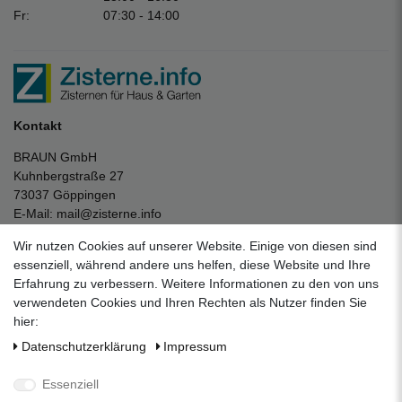
Fr:
07:30 - 14:00
Kontakt
BRAUN GmbH
Kuhnbergstraße 27
73037 Göppingen
E-Mail:
mail@zisterne.info
zum Kontaktformular
Wir nutzen Cookies auf unserer Website. Einige von diesen sind
Unternehmen
essenziell, während andere uns helfen, diese Website und Ihre
Erfahrung zu verbessern. Weitere Informationen zu den von uns
Datenschutzerklärung
verwendeten Cookies und Ihren Rechten als Nutzer finden Sie
Impressum
hier:
AGB
Daten­schutz­erklärung
Impressum
Über uns
Folgen Sie uns auf Social Media
Essenziell