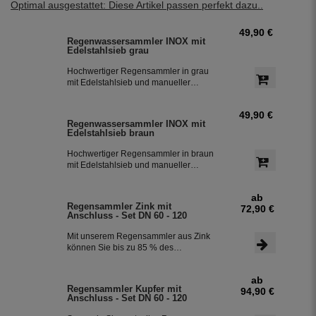
Optimal ausgestattet: Diese Artikel passen perfekt dazu..
49,90 €
Regenwassersammler INOX mit
Edelstahlsieb grau
Hochwertiger Regensammler in grau
mit Edelstahlsieb und manueller
Sommer- Winterumstellung. Der
Regenwasserfilter INOX verfügt über
49,90 €
einen integriertem Überlaufstop und
Regenwassersammler INOX mit
leitet zuverlässig sauberes
Edelstahlsieb braun
Regenwasser in ihre Regentonne.
Dieser Fallrohrfilter ist bereits 1000-
Hochwertiger Regensammler in braun
fach im Einsatz und wird in die ganze
mit Edelstahlsieb und manueller
Welt exportiert.
Sommer- Winterumstellung. Der
Regenwasserfilter INOX verfügt über
ab
einen integriertem Überlaufstop und
Regensammler Zink mit
72,90 €
leitet zuverlässig sauberes
Anschluss - Set DN 60 - 120
Regenwasser in ihre Regentonne.
Dieser Fallrohrfilter ist bereits 1000-
Mit unserem Regensammler aus Zink
fach im Einsatz und wird in die ganze
können Sie bis zu 85 % des
Welt exportiert.
anfallenden Regenwassers sammeln
und in Ihrer Regentonne speichern.
ab
Der Regensammler ist frostsicher und
Regensammler Kupfer mit
94,90 €
lässt sich durch das Schiebeteil einfach
Anschluss - Set DN 60 - 120
ein- und ausbauen. Der flexible
Schlauchanschluss mit einer Länge