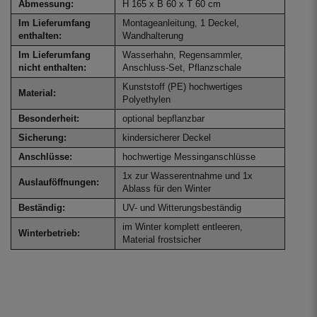
Abmessung:
H 165 x B 60 x T 60 cm
Im Lieferumfang
Montageanleitung, 1 Deckel,
enthalten:
Wandhalterung
Im Lieferumfang
Wasserhahn, Regensammler,
nicht enthalten:
Anschluss-Set, Pflanzschale
Kunststoff (PE) hochwertiges
Material:
Polyethylen
Besonderheit:
optional bepflanzbar
Sicherung:
kindersicherer Deckel
Anschlüsse:
hochwertige Messinganschlüsse
1x zur Wasserentnahme und 1x
Auslauföffnungen:
Ablass für den Winter
Beständig:
UV- und Witterungsbeständig
im Winter komplett entleeren,
Winterbetrieb:
Material frostsicher