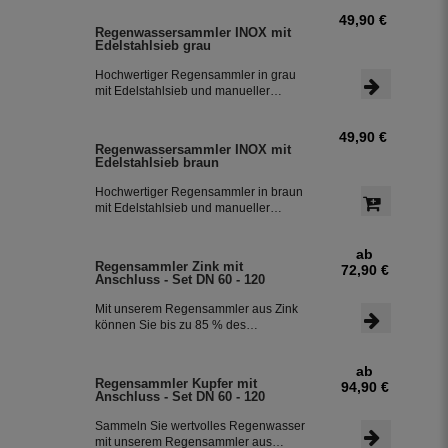
49,90 €
Regenwassersammler INOX mit
Edelstahlsieb grau
Hochwertiger Regensammler in grau
mit Edelstahlsieb und manueller
Sommer- Winterumstellung. Der
Regenwasserfilter INOX verfügt über
49,90 €
einen integriertem Überlaufstop und
Regenwassersammler INOX mit
leitet zuverlässig sauberes
Edelstahlsieb braun
Regenwasser in ihre Regentonne.
Dieser Fallrohrfilter ist bereits 1000-
Hochwertiger Regensammler in braun
fach im Einsatz und wird in die ganze
mit Edelstahlsieb und manueller
Welt exportiert.
Sommer- Winterumstellung. Der
Regenwasserfilter INOX verfügt über
ab
einen integriertem Überlaufstop und
Regensammler Zink mit
72,90 €
leitet zuverlässig sauberes
Anschluss - Set DN 60 - 120
Regenwasser in ihre Regentonne.
Dieser Fallrohrfilter ist bereits 1000-
Mit unserem Regensammler aus Zink
fach im Einsatz und wird in die ganze
können Sie bis zu 85 % des
Welt exportiert.
anfallenden Regenwassers sammeln
und in Ihrer Regentonne speichern.
ab
Der Regensammler ist frostsicher und
Regensammler Kupfer mit
94,90 €
lässt sich durch das Schiebeteil einfach
Anschluss - Set DN 60 - 120
ein- und ausbauen. Der flexible
Schlauchanschluss mit einer Länge
Sammeln Sie wertvolles Regenwasser
von 350 mm macht die Installation
mit unserem Regensammler aus