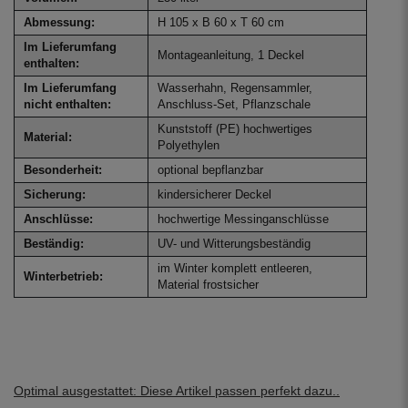
Abmessung:
H 105 x B 60 x T 60 cm
Im Lieferumfang
Montageanleitung, 1 Deckel
enthalten:
Im Lieferumfang
Wasserhahn, Regensammler,
nicht enthalten:
Anschluss-Set, Pflanzschale
Kunststoff (PE) hochwertiges
Material:
Polyethylen
Besonderheit:
optional bepflanzbar
Sicherung:
kindersicherer Deckel
Anschlüsse:
hochwertige Messinganschlüsse
Beständig:
UV- und Witterungsbeständig
im Winter komplett entleeren,
Winterbetrieb:
Material frostsicher
Optimal ausgestattet: Diese Artikel passen perfekt dazu..