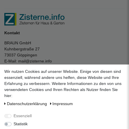
Kontakt
BRAUN GmbH
Kuhnbergstraße 27
73037 Göppingen
E-Mail:
mail@zisterne.info
zum Kontaktformular
Wir nutzen Cookies auf unserer Website. Einige von diesen sind
Unternehmen
essenziell, während andere uns helfen, diese Website und Ihre
Erfahrung zu verbessern. Weitere Informationen zu den von uns
Datenschutzerklärung
verwendeten Cookies und Ihren Rechten als Nutzer finden Sie
Impressum
hier:
AGB
Daten­schutz­erklärung
Impressum
Über uns
Folgen Sie uns auf Social Media
Essenziell
Statistik