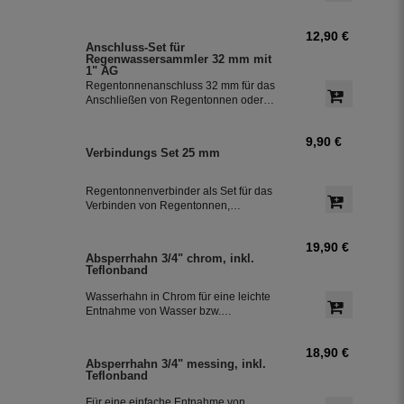
besonders einfach.
Kupfer inklusive Anschluss-Set. Das
Set ermöglicht eine effiziente Nutzung
12,90 €
des Regenwassers und ist einfach zu
Anschluss-Set für
installieren. Damit können Sie bis zu
Regenwassersammler 32 mm mit
85 % des anfallenden Regenwassers
1" AG
sammeln und in Ihre Regentonne
Regentonnenanschluss 32 mm für das
leiten.
Anschließen von Regentonnen oder
Regenspeicher mit einem
Schlauchdurchmesser von 32 mm.
9,90 €
Verbindungs Set 25 mm
Regentonnenverbinder als Set für das
Verbinden von Regentonnen,
Regenwassertonnen bzw. einem
Regenwassertank mit einem
19,90 €
Schlauchdurchmesser von 25 mm
Absperrhahn 3/4" chrom, inkl.
Teflonband
Wasserhahn in Chrom für eine leichte
Entnahme von Wasser bzw.
Regenwasser aus der Regentonne.
Der Absperrhahn hat ein 3/4 Zoll
18,90 €
Außengewinde für eine einfache
Absperrhahn 3/4" messing, inkl.
Montage an der Regenwassertonne.
Teflonband
Das Teflonband dichtete das Gewinde
des Auslaufhahn ab.
Für eine einfache Entnahme von