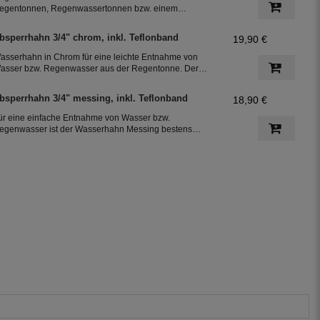
egentonnen, Regenwassertonnen bzw. einem
egenwassertank mit einem Schlauchdurchmesser von
5 mm
bsperrhahn 3/4" chrom, inkl. Teflonband
19,90 €
asserhahn in Chrom für eine leichte Entnahme von
asser bzw. Regenwasser aus der Regentonne. Der
bsperrhahn hat ein 3/4 Zoll Außengewinde für eine
infache Montage an der Regenwassertonne. Das
bsperrhahn 3/4" messing, inkl. Teflonband
18,90 €
eflonband dichtete das Gewinde des Auslaufhahn ab.
ür eine einfache Entnahme von Wasser bzw.
egenwasser ist der Wasserhahn Messing bestens
eeignet. Zur leichten Installation an der Regentonne,
at der Absperrhahn ein 3/4 Zoll Außengewinde. Ein
eflonband für den Auslaufhahn ist im Lieferumfang
nthalten.