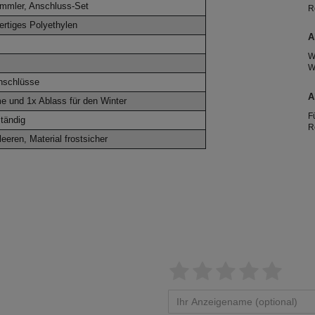
mmler, Anschluss-Set
R
R
ertiges Polyethylen
2
A
W
W
A
nschlüsse
e
A
 und 1x Ablass für den Winter
T
F
tändig
R
g
eeren, Material frostsicher
h
T
e