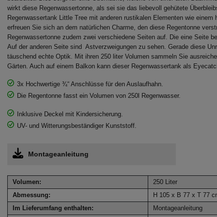
wirkt diese Regenwassertonne, als sei sie das liebevoll gehütete Überble
Regenwassertank Little Tree mit anderen rustikalen Elementen wie einem 
erfreuen Sie sich an dem natürlichen Charme, den diese Regentonne verst
Regenwassertonne zudem zwei verschiedene Seiten auf. Die eine Seite besi
Auf der anderen Seite sind Astverzweigungen zu sehen. Gerade diese Unre
täuschend echte Optik. Mit ihren 250 liter Volumen sammeln Sie ausreiche
Gärten. Auch auf einem Balkon kann dieser Regenwassertank als Eyecatc
3x Hochwertige ¾“ Anschlüsse für den Auslaufhahn.
Die Regentonne fasst ein Volumen von 250l Regenwasser.
Inklusive Deckel mit Kindersicherung.
UV- und Witterungsbeständiger Kunststoff.
Montageanleitung
Volumen:
250 Liter
Abmessung:
H 105 x B 77 x T 77 
Im Lieferumfang enthalten:
Montageanleitung