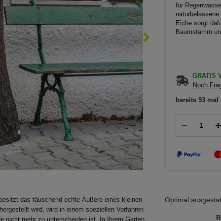
für Regenwasser
naturbelassene 
Eiche sorgt daf
Baumstamm unte
GRATIS V
Noch Frag
bereits 93 mal 
Optimal ausgestatt
e besitzt das täuschend echte Äußere eines kleinen
gestellt wird, wird in einem speziellen Verfahren
R
de nicht mehr zu unterscheiden ist. In Ihrem Garten