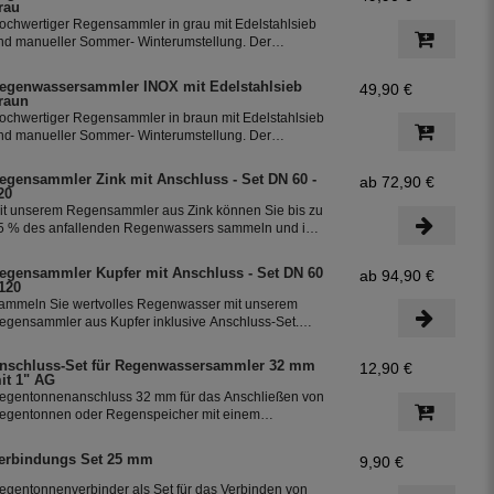
rau
ochwertiger Regensammler in grau mit Edelstahlsieb
nd manueller Sommer- Winterumstellung. Der
egenwasserfilter INOX verfügt über einen integriertem
berlaufstop und leitet zuverlässig sauberes
egenwassersammler INOX mit Edelstahlsieb
49,90 €
egenwasser in ihre Regentonne. Dieser Fallrohrfilter
raun
st bereits 1000-fach im Einsatz und wird in die ganze
ochwertiger Regensammler in braun mit Edelstahlsieb
elt exportiert.
nd manueller Sommer- Winterumstellung. Der
egenwasserfilter INOX verfügt über einen integriertem
berlaufstop und leitet zuverlässig sauberes
egensammler Zink mit Anschluss - Set DN 60 -
ab 72,90 €
egenwasser in ihre Regentonne. Dieser Fallrohrfilter
20
st bereits 1000-fach im Einsatz und wird in die ganze
it unserem Regensammler aus Zink können Sie bis zu
elt exportiert.
5 % des anfallenden Regenwassers sammeln und in
hrer Regentonne speichern. Der Regensammler ist
rostsicher und lässt sich durch das Schiebeteil einfach
egensammler Kupfer mit Anschluss - Set DN 60
ab 94,90 €
in- und ausbauen. Der flexible Schlauchanschluss mit
 120
iner Länge von 350 mm macht die Installation
ammeln Sie wertvolles Regenwasser mit unserem
esonders einfach.
egensammler aus Kupfer inklusive Anschluss-Set.
as Set ermöglicht eine effiziente Nutzung des
egenwassers und ist einfach zu installieren. Damit
nschluss-Set für Regenwassersammler 32 mm
12,90 €
önnen Sie bis zu 85 % des anfallenden Regenwassers
it 1" AG
ammeln und in Ihre Regentonne leiten.
egentonnenanschluss 32 mm für das Anschließen von
egentonnen oder Regenspeicher mit einem
chlauchdurchmesser von 32 mm.
erbindungs Set 25 mm
9,90 €
egentonnenverbinder als Set für das Verbinden von