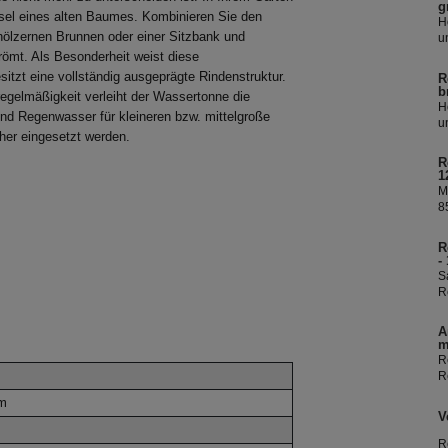
g
ibsel eines alten Baumes. Kombinieren Sie den
H
hölzernen Brunnen oder einer Sitzbank und
u
R
römt. Als Besonderheit weist diese
Ü
tzt eine vollständig ausgeprägte Rindenstruktur.
R
R
b
gelmäßigkeit verleiht der Wassertonne die
i
H
nd Regenwasser für kleineren bzw. mittelgroße
W
u
her eingesetzt werden.
R
Ü
R
R
1
i
M
W
8
I
f
R
e
-
e
S
b
R
D
R
A
k
m
s
R
R
S
cm
V
R