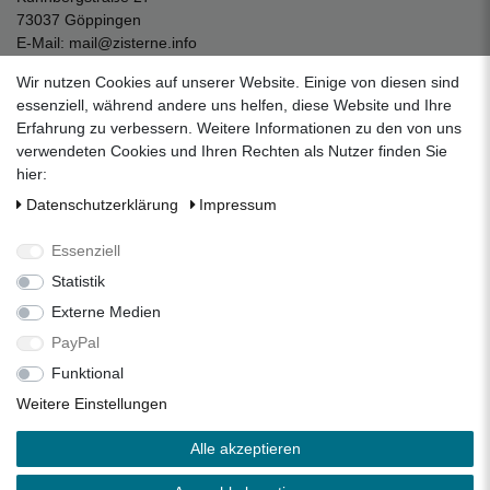
73037 Göppingen
E-Mail:
mail@zisterne.info
zum Kontaktformular
Wir nutzen Cookies auf unserer Website. Einige von diesen sind
Unternehmen
essenziell, während andere uns helfen, diese Website und Ihre
Erfahrung zu verbessern. Weitere Informationen zu den von uns
Datenschutzerklärung
verwendeten Cookies und Ihren Rechten als Nutzer finden Sie
Impressum
hier:
AGB
Daten­schutz­erklärung
Impressum
Über uns
Folgen Sie uns auf Social Media
Essenziell
Statistik
Externe Medien
Facebook
Instagram
Pinterest
PayPal
Funktional
Alle Preise inkl. 19% Mehrwertsteuer.
Weitere Einstellungen
* Die verkauften Stückzahlen beziehen sich auf die Verkäufe
Alle akzeptieren
in unseren Shops und Marktplätzen.
** Der kostenlose Versand erfolgt ausschließlich innerhalb