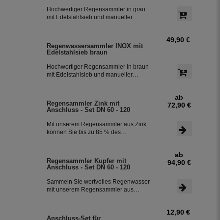
Hochwertiger Regensammler in grau
mit Edelstahlsieb und manueller
Sommer- Winterumstellung. Der
Regenwasserfilter INOX verfügt über
49,90 €
einen integriertem Überlaufstop und
Regenwassersammler INOX mit
leitet zuverlässig sauberes
Edelstahlsieb braun
Regenwasser in ihre Regentonne.
Dieser Fallrohrfilter ist bereits 1000-
Hochwertiger Regensammler in braun
fach im Einsatz und wird in die ganze
mit Edelstahlsieb und manueller
Welt exportiert.
Sommer- Winterumstellung. Der
Regenwasserfilter INOX verfügt über
ab
einen integriertem Überlaufstop und
Regensammler Zink mit
72,90 €
leitet zuverlässig sauberes
Anschluss - Set DN 60 - 120
Regenwasser in ihre Regentonne.
Dieser Fallrohrfilter ist bereits 1000-
Mit unserem Regensammler aus Zink
fach im Einsatz und wird in die ganze
können Sie bis zu 85 % des
Welt exportiert.
anfallenden Regenwassers sammeln
und in Ihrer Regentonne speichern.
ab
Der Regensammler ist frostsicher und
Regensammler Kupfer mit
94,90 €
lässt sich durch das Schiebeteil einfach
Anschluss - Set DN 60 - 120
ein- und ausbauen. Der flexible
Schlauchanschluss mit einer Länge
Sammeln Sie wertvolles Regenwasser
von 350 mm macht die Installation
mit unserem Regensammler aus
besonders einfach.
Kupfer inklusive Anschluss-Set. Das
Set ermöglicht eine effiziente Nutzung
12,90 €
des Regenwassers und ist einfach zu
Anschluss-Set für