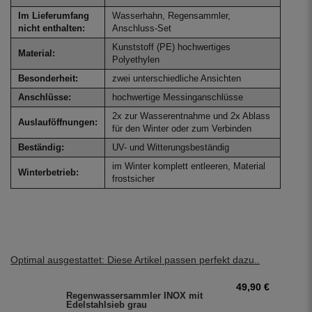
Im Lieferumfang
Wasserhahn, Regensammler,
nicht enthalten:
Anschluss-Set
Kunststoff (PE) hochwertiges
Material:
Polyethylen
Besonderheit:
zwei unterschiedliche Ansichten
Anschlüsse:
hochwertige Messinganschlüsse
2x zur Wasserentnahme und 2x Ablass
Auslauföffnungen:
für den Winter oder zum Verbinden
Beständig:
UV- und Witterungsbeständig
im Winter komplett entleeren, Material
Winterbetrieb:
frostsicher
Optimal ausgestattet: Diese Artikel passen perfekt dazu..
49,90 €
Regenwassersammler INOX mit
Edelstahlsieb grau