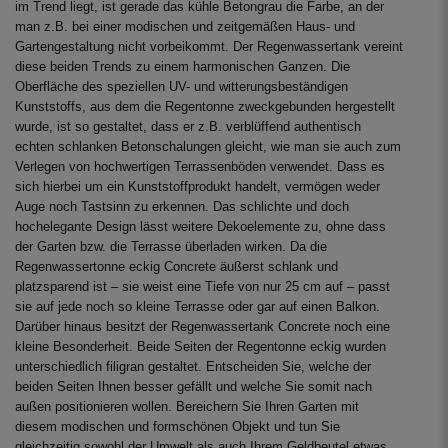
im Trend liegt, ist gerade das kühle Betongrau die Farbe, an der
man z.B. bei einer modischen und zeitgemäßen Haus- und
Gartengestaltung nicht vorbeikommt. Der Regenwassertank vereint
diese beiden Trends zu einem harmonischen Ganzen. Die
Oberfläche des speziellen UV- und witterungsbeständigen
Kunststoffs, aus dem die Regentonne zweckgebunden hergestellt
wurde, ist so gestaltet, dass er z.B. verblüffend authentisch
echten schlanken Betonschalungen gleicht, wie man sie auch zum
Verlegen von hochwertigen Terrassenböden verwendet. Dass es
sich hierbei um ein Kunststoffprodukt handelt, vermögen weder
Auge noch Tastsinn zu erkennen. Das schlichte und doch
hochelegante Design lässt weitere Dekoelemente zu, ohne dass
der Garten bzw. die Terrasse überladen wirken. Da die
Regenwassertonne eckig Concrete äußerst schlank und
platzsparend ist – sie weist eine Tiefe von nur 25 cm auf – passt
sie auf jede noch so kleine Terrasse oder gar auf einen Balkon.
Darüber hinaus besitzt der Regenwassertank Concrete noch eine
kleine Besonderheit. Beide Seiten der Regentonne eckig wurden
unterschiedlich filigran gestaltet. Entscheiden Sie, welche der
beiden Seiten Ihnen besser gefällt und welche Sie somit nach
außen positionieren wollen. Bereichern Sie Ihren Garten mit
diesem modischen und formschönen Objekt und tun Sie
gleichzeitig sowohl der Umwelt als auch Ihrem Geldbeutel etwas