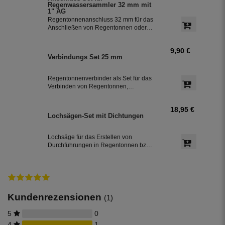
installieren. Damit können Sie bis zu
Regenwassersammler 32 mm mit
85 % des anfallenden Regenwassers
1" AG
sammeln und in Ihre Regentonne
Regentonnenanschluss 32 mm für das
leiten.
Anschließen von Regentonnen oder
Regenspeicher mit einem
Schlauchdurchmesser von 32 mm.
9,90 €
Verbindungs Set 25 mm
Regentonnenverbinder als Set für das
Verbinden von Regentonnen,
Regenwassertonnen bzw. einem
Regenwassertank mit einem
18,95 €
Schlauchdurchmesser von 25 mm
Lochsägen-Set mit Dichtungen
Lochsäge für das Erstellen von
Durchführungen in Regentonnen bzw.
Regenwassertonnen aus Kunststoff,
inkl. jeweils einer Dichtung in 32 mm
und 50 mm Durchmesser.
Kundenrezensionen
(1)
5
0
4
1