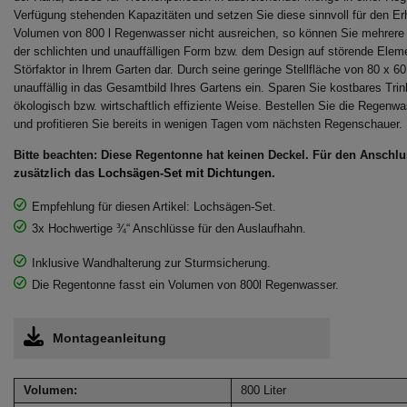
Verfügung stehenden Kapazitäten und setzen Sie diese sinnvoll für den Erha
Volumen von 800 l Regenwasser nicht ausreichen, so können Sie mehrere
der schlichten und unauffälligen Form bzw. dem Design auf störende Elemen
Störfaktor in Ihrem Garten dar. Durch seine geringe Stellfläche von 80 x 
unauffällig in das Gesamtbild Ihres Gartens ein. Sparen Sie kostbares Tr
ökologisch bzw. wirtschaftlich effiziente Weise. Bestellen Sie die Rege
und profitieren Sie bereits in wenigen Tagen vom nächsten Regenschauer.
Bitte beachten: Diese Regentonne hat keinen Deckel. Für den Ansch
zusätzlich das
Lochsägen-Set mit Dichtungen
.
Empfehlung für diesen Artikel: Lochsägen-Set.
3x Hochwertige ¾“ Anschlüsse für den Auslaufhahn.
Inklusive Wandhalterung zur Sturmsicherung.
Die Regentonne fasst ein Volumen von 800l Regenwasser.
Montageanleitung
Volumen:
800 Liter