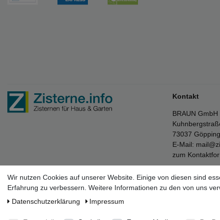
Kontakt
BRAUN GmbH
Kuhnbergstraß
73037 Göppin
E-Mail:
mail@zi
zum Kontaktfo
Wir nutzen Cookies auf unserer Website. Einige von diesen sind ess
Erfahrung zu verbessern. Weitere Informationen zu den von uns ver
* Die verkau
Daten­schutz­erklärung
Impressum
** Der kosten