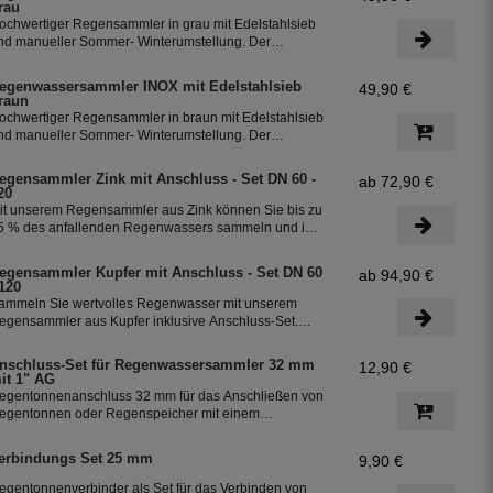
rau
ochwertiger Regensammler in grau mit Edelstahlsieb
nd manueller Sommer- Winterumstellung. Der
egenwasserfilter INOX verfügt über einen integriertem
berlaufstop und leitet zuverlässig sauberes
egenwassersammler INOX mit Edelstahlsieb
49,90 €
egenwasser in ihre Regentonne. Dieser Fallrohrfilter
raun
st bereits 1000-fach im Einsatz und wird in die ganze
ochwertiger Regensammler in braun mit Edelstahlsieb
elt exportiert.
nd manueller Sommer- Winterumstellung. Der
egenwasserfilter INOX verfügt über einen integriertem
berlaufstop und leitet zuverlässig sauberes
egensammler Zink mit Anschluss - Set DN 60 -
ab 72,90 €
egenwasser in ihre Regentonne. Dieser Fallrohrfilter
20
st bereits 1000-fach im Einsatz und wird in die ganze
it unserem Regensammler aus Zink können Sie bis zu
elt exportiert.
5 % des anfallenden Regenwassers sammeln und in
hrer Regentonne speichern. Der Regensammler ist
rostsicher und lässt sich durch das Schiebeteil einfach
egensammler Kupfer mit Anschluss - Set DN 60
ab 94,90 €
in- und ausbauen. Der flexible Schlauchanschluss mit
 120
iner Länge von 350 mm macht die Installation
ammeln Sie wertvolles Regenwasser mit unserem
esonders einfach.
egensammler aus Kupfer inklusive Anschluss-Set.
as Set ermöglicht eine effiziente Nutzung des
egenwassers und ist einfach zu installieren. Damit
nschluss-Set für Regenwassersammler 32 mm
12,90 €
önnen Sie bis zu 85 % des anfallenden Regenwassers
it 1" AG
ammeln und in Ihre Regentonne leiten.
egentonnenanschluss 32 mm für das Anschließen von
egentonnen oder Regenspeicher mit einem
chlauchdurchmesser von 32 mm.
erbindungs Set 25 mm
9,90 €
egentonnenverbinder als Set für das Verbinden von