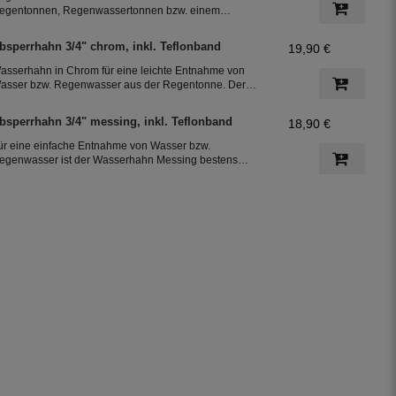
egentonnen, Regenwassertonnen bzw. einem
egenwassertank mit einem Schlauchdurchmesser von
5 mm
bsperrhahn 3/4" chrom, inkl. Teflonband
19,90 €
asserhahn in Chrom für eine leichte Entnahme von
asser bzw. Regenwasser aus der Regentonne. Der
bsperrhahn hat ein 3/4 Zoll Außengewinde für eine
infache Montage an der Regenwassertonne. Das
bsperrhahn 3/4" messing, inkl. Teflonband
18,90 €
eflonband dichtete das Gewinde des Auslaufhahn ab.
ür eine einfache Entnahme von Wasser bzw.
egenwasser ist der Wasserhahn Messing bestens
eeignet. Zur leichten Installation an der Regentonne,
at der Absperrhahn ein 3/4 Zoll Außengewinde. Ein
eflonband für den Auslaufhahn ist im Lieferumfang
nthalten.