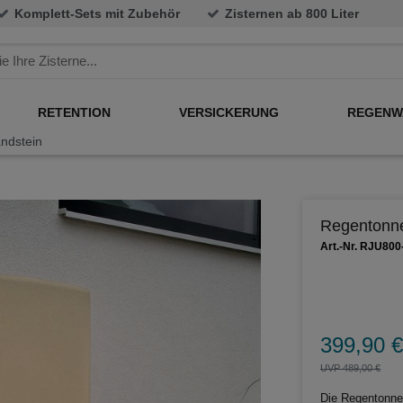
Komplett-Sets mit Zubehör
Zisternen ab 800 Liter
RETENTION
VERSICKERUNG
REGENW
ndstein
Regentonne
Art.-Nr. RJU80
399,90 €
UVP 489,00 €
Die Regentonne