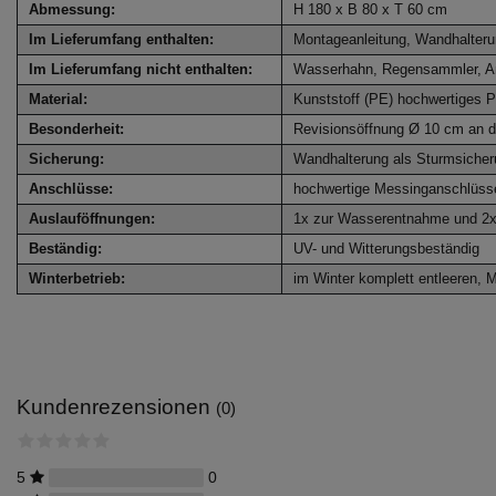
Abmessung:
H 180 x B 80 x T 60 cm
Im Lieferumfang enthalten:
Montageanleitung, Wandhalter
Im Lieferumfang nicht enthalten:
Wasserhahn, Regensammler, A
Material:
Kunststoff (PE) hochwertiges P
Besonderheit:
Revisionsöffnung Ø 10 cm an d
Sicherung:
Wandhalterung als Sturmsiche
Anschlüsse:
hochwertige Messinganschlüss
Auslauföffnungen:
1x zur Wasserentnahme und 2x 
Beständig:
UV- und Witterungsbeständig
Winterbetrieb:
im Winter komplett entleeren, Ma
Kundenrezensionen
(0)
5
0