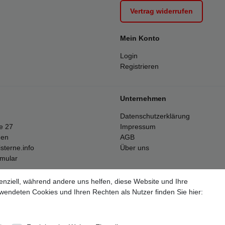
Vertrag widerrufen
Mein Konto
Login
Registrieren
Unternehmen
Datenschutzerklärung
e 27
Impressum
gen
AGB
sterne.info
Über uns
rmular
enziell, während andere uns helfen, diese Website und Ihre
Alle Preise inkl. 19% Mehrwertsteuer.
wendeten Cookies und Ihren Rechten als Nutzer finden Sie hier:
ften Stückzahlen beziehen sich auf die Verkäufe in unseren Shops und 
lose Versand erfolgt ausschließlich innerhalb des deutschen Festlande