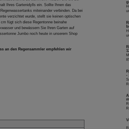
g
lt Ihres Gartenidylls ein. Sollte Ihnen das
H
 Regenwassertanks miteinander verbinden. Da bei
u
R
te verzichtet wurde, stellt sie keinen optischen
Ü
60 cm fügt sich diese Regentonne beinahe
R
R
b
inkwasser und bewässern Sie Ihren Garten auf
i
H
nwassertonne Jumbo noch heute in unserem Shop
W
u
R
Ü
R
R
luss an den Regensammler empfehlen wir
1
i
M
W
8
I
f
R
e
-
e
S
b
R
D
R
A
k
m
s
R
R
S
V
R