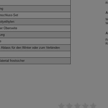
R
R
ung
2
A
nschluss-Set
W
olyethylen
W
A
er Oberseite
e
A
rung
T
F
e
R
g
Ablass für den Winter oder zum Verbinden
h
T
e
terial frostsicher