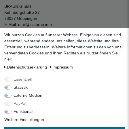
BRAUN GmbH
Kuhnbergstraße 27
73037 Göppingen
E-Mail:
mail@zisterne.info
zum Kontaktformular
Wir nutzen Cookies auf unserer Website. Einige von diesen sind
Unternehmen
essenziell, während andere uns helfen, diese Website und Ihre
Erfahrung zu verbessern. Weitere Informationen zu den von uns
Datenschutzerklärung
verwendeten Cookies und Ihren Rechten als Nutzer finden Sie
Impressum
hier:
AGB
Daten­schutz­erklärung
Impressum
Über uns
Folgen Sie uns auf Social Media
Essenziell
Statistik
Externe Medien
Facebook
Instagram
Pinterest
PayPal
Funktional
Alle Preise inkl. 19% Mehrwertsteuer.
Weitere Einstellungen
* Die verkauften Stückzahlen beziehen sich auf die Verkäufe