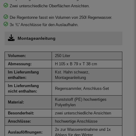
Zwei unterschiedliche Oberflächen Ansichten.
Die Regentonne fasst ein Volumen von 250l Regenwasser.
3x ¾“ Anschlüsse für den Auslaufhahn.
Montageanleitung
Volumen:
250 Liter
Abmessung:
H 105 x B 79 x T 38 cm
Im Lieferumfang
Kst. Hahn schwarz,
enthalten:
Montageanleitung
Im Lieferumfang
Regensammler, Anschluss-Set
nicht enthalten:
Kunststoff (PE) hochwertiges
Material:
Polyethylen
Besonderheit:
zwei unterschiedliche Ansichten
Anschlüsse:
hochwertige Anschlüsse
2x zur Wasserentnahme und 1x
Auslauföffnungen:
Ablass für den Winter