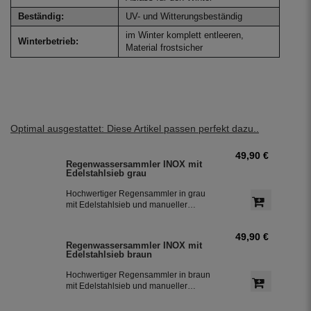
Beständig:
UV- und Witterungsbeständig
im Winter komplett entleeren,
Winterbetrieb:
Material frostsicher
Optimal ausgestattet: Diese Artikel passen perfekt dazu..
49,90 €
Regenwassersammler INOX mit
Edelstahlsieb grau
Hochwertiger Regensammler in grau
mit Edelstahlsieb und manueller
Sommer- Winterumstellung. Der
Regenwasserfilter INOX verfügt über
49,90 €
einen integriertem Überlaufstop und
Regenwassersammler INOX mit
leitet zuverlässig sauberes
Edelstahlsieb braun
Regenwasser in ihre Regentonne.
Dieser Fallrohrfilter ist bereits 1000-
Hochwertiger Regensammler in braun
fach im Einsatz und wird in die ganze
mit Edelstahlsieb und manueller
Welt exportiert.
Sommer- Winterumstellung. Der
Regenwasserfilter INOX verfügt über