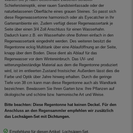
Schiefersteinoptik, einer rauen Sandsteinfassade oder der
naturbelassenen Oberfläche eines grauen Steines. So passt sich
diese Regenwassertonne harmonisch oder als Eyecatcher in Ihr
Gartenambiente ein. Zudem verfügt dieser Regenwassertank je
Seite über einen 3/4 Zoll Anschluss für einen Wasserhahn.
Dadurch kann z.B. ein Wasserhahn ohne Bohren einfach in den
Regenwassertank eingedreht werden. Des weiteren besitzt die
Regentonne eckig Multitank über eine Ablauföffnung an der Seite,
knapp über dem Boden. Diese dient als Ablauf für das
Regenwasser vor dem Wintereinbruch. Das UV- und
witterungsbeständige Material aus dem die Regentonne produziert
wird, ist im entleerten Zustand frostsicher. Außerdem lässt dies die
Farbe und Optik über Jahre hinweg erhalten. Durch die geringe
Tiefe von 38 cm kann man diese Regentonne auch als Wandtank
bezeichnen. Bewässern Sie Ihren Garten bzw. Ihre Pflanzen auf
ökologische und schöne bzw. harmonische Art und Weise.
Bitte beachten: Diese Regentonne hat keinen Deckel. Für den
Anschluss an den Regensammler empfehlen wir zusätzlich
das
Lochsägen-Set mit Dichtungen
.
Empfehlung für diesen Artikel: Lochsägen-Set.