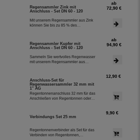
ab
einen integriertem Überlaufstop und
Regensammler Zink mit
72,90 €
leitet zuverlässig sauberes
Anschluss - Set DN 60 - 120
Regenwasser in ihre Regentonne.
Dieser Fallrohrfilter ist bereits 1000-
Mit unserem Regensammler aus Zink
fach im Einsatz und wird in die ganze
können Sie bis zu 85 % des
Welt exportiert.
anfallenden Regenwassers sammeln
und in Ihrer Regentonne speichern.
ab
Der Regensammler ist frostsicher und
Regensammler Kupfer mit
94,90 €
lässt sich durch das Schiebeteil einfach
Anschluss - Set DN 60 - 120
ein- und ausbauen. Der flexible
Schlauchanschluss mit einer Länge
Sammeln Sie wertvolles Regenwasser
von 350 mm macht die Installation
mit unserem Regensammler aus
besonders einfach.
Kupfer inklusive Anschluss-Set. Das
Set ermöglicht eine effiziente Nutzung
12,90 €
des Regenwassers und ist einfach zu
Anschluss-Set für
installieren. Damit können Sie bis zu
Regenwassersammler 32 mm mit
85 % des anfallenden Regenwassers
1" AG
sammeln und in Ihre Regentonne
Regentonnenanschluss 32 mm für das
leiten.
Anschließen von Regentonnen oder
Regenspeicher mit einem
Schlauchdurchmesser von 32 mm.
9,90 €
Verbindungs Set 25 mm
Regentonnenverbinder als Set für das
Verbinden von Regentonnen,
Regenwassertonnen bzw. einem