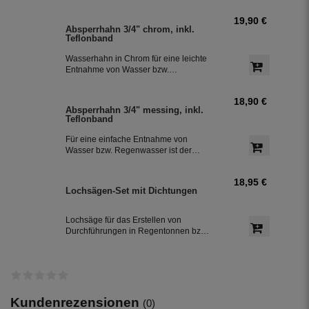
Regenwassertank mit einem
19,90 €
Schlauchdurchmesser von 25 mm
Absperrhahn 3/4" chrom, inkl.
Teflonband
Wasserhahn in Chrom für eine leichte
Entnahme von Wasser bzw.
Regenwasser aus der Regentonne.
Der Absperrhahn hat ein 3/4 Zoll
18,90 €
Außengewinde für eine einfache
Absperrhahn 3/4" messing, inkl.
Montage an der Regenwassertonne.
Teflonband
Das Teflonband dichtete das Gewinde
des Auslaufhahn ab.
Für eine einfache Entnahme von
Wasser bzw. Regenwasser ist der
Wasserhahn Messing bestens
geeignet. Zur leichten Installation an
18,95 €
der Regentonne, hat der Absperrhahn
Lochsägen-Set mit Dichtungen
ein 3/4 Zoll Außengewinde. Ein
Teflonband für den Auslaufhahn ist im
Lieferumfang enthalten.
Lochsäge für das Erstellen von
Durchführungen in Regentonnen bzw.
Regenwassertonnen aus Kunststoff,
inkl. jeweils einer Dichtung in 32 mm
und 50 mm Durchmesser.
Kundenrezensionen
(0)