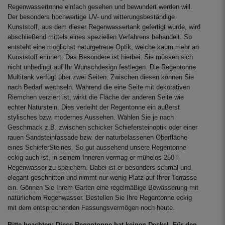
Regenwassertonne einfach gesehen und bewundert werden will.
Der besonders hochwertige UV- und witterungsbeständige
Kunststoff, aus dem dieser Regenwassertank gefertigt wurde, wird
abschließend mittels eines speziellen Verfahrens behandelt. So
entsteht eine möglichst naturgetreue Optik, welche kaum mehr an
Kunststoff erinnert. Das Besondere ist hierbei: Sie müssen sich
nicht unbedingt auf Ihr Wunschdesign festlegen. Die Regentonne
Multitank verfügt über zwei Seiten. Zwischen diesen können Sie
nach Bedarf wechseln. Während die eine Seite mit dekorativen
Riemchen verziert ist, wirkt die Fläche der anderen Seite wie
echter Naturstein. Dies verleiht der Regentonne ein äußerst
stylisches bzw. modernes Aussehen. Wählen Sie je nach
Geschmack z.B. zwischen schicker Schiefersteinoptik oder einer
rauen Sandsteinfassade bzw. der naturbelassenen Oberfläche
eines SchieferSteines. So gut aussehend unsere Regentonne
eckig auch ist, in seinem Inneren vermag er mühelos 250 l
Regenwasser zu speichern. Dabei ist er besonders schmal und
elegant geschnitten und nimmt nur wenig Platz auf Ihrer Terrasse
ein. Gönnen Sie Ihrem Garten eine regelmäßige Bewässerung mit
natürlichem Regenwasser. Bestellen Sie Ihre Regentonne eckig
mit dem entsprechenden Fassungsvermögen noch heute.
Bitte beachten: Diese Regentonne hat keinen Deckel. Für den