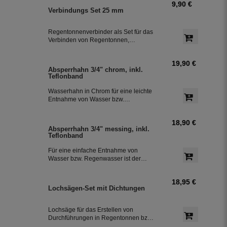
9,90 €
Verbindungs Set 25 mm
Regentonnenverbinder als Set für das
Verbinden von Regentonnen,
Regenwassertonnen bzw. einem
Regenwassertank mit einem
19,90 €
Schlauchdurchmesser von 25 mm
Absperrhahn 3/4" chrom, inkl.
Teflonband
Wasserhahn in Chrom für eine leichte
Entnahme von Wasser bzw.
Regenwasser aus der Regentonne.
Der Absperrhahn hat ein 3/4 Zoll
18,90 €
Außengewinde für eine einfache
Absperrhahn 3/4" messing, inkl.
Montage an der Regenwassertonne.
Teflonband
Das Teflonband dichtete das Gewinde
des Auslaufhahn ab.
Für eine einfache Entnahme von
Wasser bzw. Regenwasser ist der
Wasserhahn Messing bestens
geeignet. Zur leichten Installation an
18,95 €
der Regentonne, hat der Absperrhahn
Lochsägen-Set mit Dichtungen
ein 3/4 Zoll Außengewinde. Ein
Teflonband für den Auslaufhahn ist im
Lieferumfang enthalten.
Lochsäge für das Erstellen von
Durchführungen in Regentonnen bzw.
Regenwassertonnen aus Kunststoff,