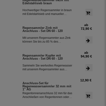
Regenwassersammler INOX mit
leitet zuverlässig sauberes
Edelstahlsieb braun
Regenwasser in ihre Regentonne.
Dieser Fallrohrfilter ist bereits 1000-
Hochwertiger Regensammler in braun
fach im Einsatz und wird in die ganze
mit Edelstahlsieb und manueller
Welt exportiert.
Sommer- Winterumstellung. Der
Regenwasserfilter INOX verfügt über
ab
einen integriertem Überlaufstop und
Regensammler Zink mit
72,90 €
leitet zuverlässig sauberes
Anschluss - Set DN 60 - 120
Regenwasser in ihre Regentonne.
Dieser Fallrohrfilter ist bereits 1000-
Mit unserem Regensammler aus Zink
fach im Einsatz und wird in die ganze
können Sie bis zu 85 % des
Welt exportiert.
anfallenden Regenwassers sammeln
und in Ihrer Regentonne speichern.
ab
Der Regensammler ist frostsicher und
Regensammler Kupfer mit
94,90 €
lässt sich durch das Schiebeteil einfach
Anschluss - Set DN 60 - 120
ein- und ausbauen. Der flexible
Schlauchanschluss mit einer Länge
Sammeln Sie wertvolles Regenwasser
von 350 mm macht die Installation
mit unserem Regensammler aus
besonders einfach.
Kupfer inklusive Anschluss-Set. Das
Set ermöglicht eine effiziente Nutzung
12,90 €
des Regenwassers und ist einfach zu
Anschluss-Set für
installieren. Damit können Sie bis zu
Regenwassersammler 32 mm mit
85 % des anfallenden Regenwassers
1" AG
sammeln und in Ihre Regentonne
Regentonnenanschluss 32 mm für das
leiten.
Anschließen von Regentonnen oder
Regenspeicher mit einem
Schlauchdurchmesser von 32 mm.