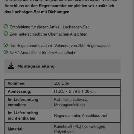
Anschluss an den Regensammler empfehlen wir zusätzlich
das
Lochsägen-Set mit Dichtungen
.
Empfehlung für diesen Artikel: Lochsägen-Set.
Zwei unterschiedliche Oberflächen Ansichten.
Die Regentonne fasst ein Volumen von 250l Regenwasser.
3x ¾“ Anschlüsse für den Auslaufhahn.
Montageanleitung
Volumen:
250 Liter
Abmessung:
H 105 x B 79 x T 38 cm
Im Lieferumfang
Kst. Hahn schwarz,
enthalten:
Montageanleitung
Im Lieferumfang
Regensammler, Anschluss-Set
nicht enthalten:
Kunststoff (PE) hochwertiges
Material:
Polyethylen