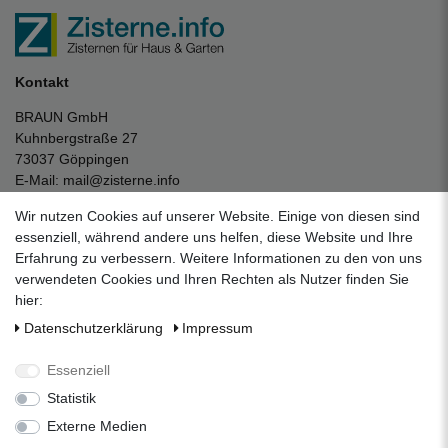
Kontakt
BRAUN GmbH
Kuhnbergstraße 27
73037 Göppingen
E-Mail:
mail@zisterne.info
zum Kontaktformular
Wir nutzen Cookies auf unserer Website. Einige von diesen sind
Unternehmen
essenziell, während andere uns helfen, diese Website und Ihre
Erfahrung zu verbessern. Weitere Informationen zu den von uns
Datenschutzerklärung
verwendeten Cookies und Ihren Rechten als Nutzer finden Sie
Impressum
hier:
AGB
Daten­schutz­erklärung
Impressum
Über uns
Folgen Sie uns auf Social Media
Essenziell
Statistik
Externe Medien
Facebook
Instagram
Pinterest