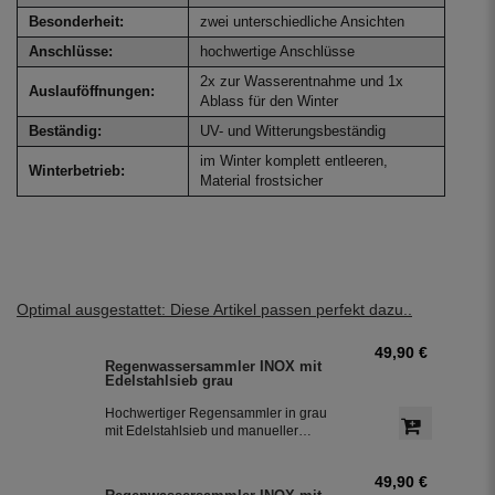
Besonderheit:
zwei unterschiedliche Ansichten
Anschlüsse:
hochwertige Anschlüsse
2x zur Wasserentnahme und 1x
Auslauföffnungen:
Ablass für den Winter
Beständig:
UV- und Witterungsbeständig
im Winter komplett entleeren,
Winterbetrieb:
Material frostsicher
Optimal ausgestattet: Diese Artikel passen perfekt dazu..
49,90 €
Regenwassersammler INOX mit
Edelstahlsieb grau
Hochwertiger Regensammler in grau
mit Edelstahlsieb und manueller
Sommer- Winterumstellung. Der
Regenwasserfilter INOX verfügt über
49,90 €
einen integriertem Überlaufstop und