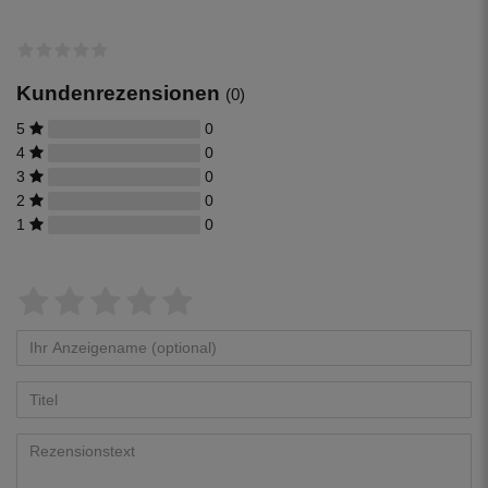
inkl. jeweils einer Dichtung in 32 mm
und 50 mm Durchmesser.
Kundenrezensionen
(0)
5
0
4
0
3
0
2
0
1
0