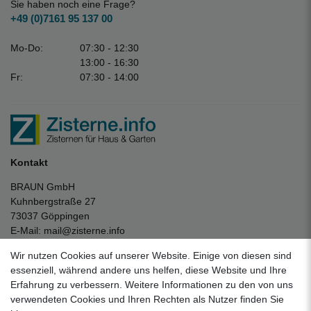
Sie haben noch eine Frage?
+49 (0)7161 95 137 00
Mo-Do:
07:30 - 12:30
13:00 - 16:30
Fr:
07:30 - 14:00
Kontakt
BRAUN GmbH
Kuhnbergstraße 27
73037 Göppingen
E-Mail:
mail@zisterne.info
zum Kontaktformular
Wir nutzen Cookies auf unserer Website. Einige von diesen sind
Unternehmen
essenziell, während andere uns helfen, diese Website und Ihre
Erfahrung zu verbessern. Weitere Informationen zu den von uns
Datenschutzerklärung
verwendeten Cookies und Ihren Rechten als Nutzer finden Sie
Impressum