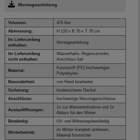
Montageanleitung
Volumen:
475 liter
Abmessung:
H 120 x B 70 x T 78 cm
Im Lieferumfang
Montageanleitung
enthalten:
Im Lieferumfang
Wasserhahn, Regensammler,
nicht enthalten:
Anschluss-Set
Kunststoff (PE) hochwertiges
Material:
Polyethylen
Besonderheit:
von Hand bearbeitet
Sicherung:
kindersicherer Deckel
Anschlüsse:
hochwertige Messinganschlüsse
1x zur Wasserentnahme und 1x
Auslauföffnungen:
Ablass für den Winter
Beständig:
UV- und Witterungsbeständig
im Winter komplett entleeren,
Winterbetrieb:
Material frostsicher