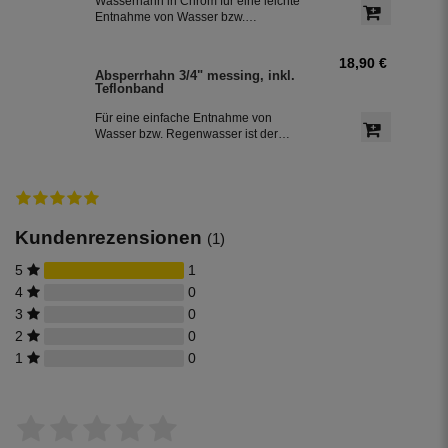
Wasserhahn in Chrom für eine leichte
Entnahme von Wasser bzw.
Regenwasser aus der Regentonne.
Der Absperrhahn hat ein 3/4 Zoll
18,90 €
Außengewinde für eine einfache
Absperrhahn 3/4" messing, inkl.
Montage an der Regenwassertonne.
Teflonband
Das Teflonband dichtete das Gewinde
des Auslaufhahn ab.
Für eine einfache Entnahme von
Wasser bzw. Regenwasser ist der
Wasserhahn Messing bestens
geeignet. Zur leichten Installation an
der Regentonne, hat der Absperrhahn
ein 3/4 Zoll Außengewinde. Ein
Teflonband für den Auslaufhahn ist im
Lieferumfang enthalten.
Kundenrezensionen
(1)
5
1
4
0
3
0
2
0
1
0