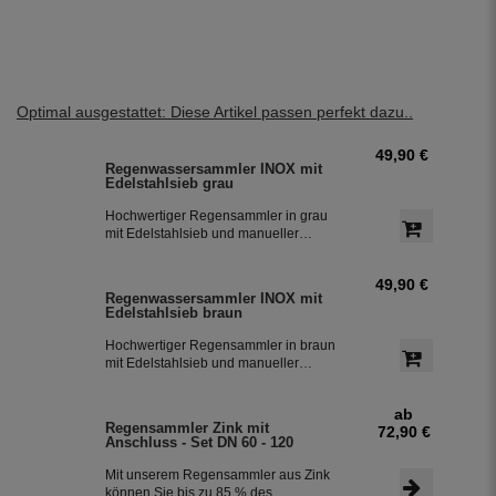
Optimal ausgestattet: Diese Artikel passen perfekt dazu..
49,90 €
Regenwassersammler INOX mit
Edelstahlsieb grau
Hochwertiger Regensammler in grau
mit Edelstahlsieb und manueller
Sommer- Winterumstellung. Der
Regenwasserfilter INOX verfügt über
49,90 €
einen integriertem Überlaufstop und
Regenwassersammler INOX mit
leitet zuverlässig sauberes
Edelstahlsieb braun
Regenwasser in ihre Regentonne.
Dieser Fallrohrfilter ist bereits 1000-
Hochwertiger Regensammler in braun
fach im Einsatz und wird in die ganze
mit Edelstahlsieb und manueller
Welt exportiert.
Sommer- Winterumstellung. Der
Regenwasserfilter INOX verfügt über
ab
einen integriertem Überlaufstop und
Regensammler Zink mit
72,90 €
leitet zuverlässig sauberes
Anschluss - Set DN 60 - 120
Regenwasser in ihre Regentonne.
Dieser Fallrohrfilter ist bereits 1000-
Mit unserem Regensammler aus Zink
fach im Einsatz und wird in die ganze
können Sie bis zu 85 % des