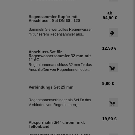
Welt exportiert.
anfallenden Regenwassers sammeln
und in Ihrer Regentonne speichern.
ab
Der Regensammler ist frostsicher und
Regensammler Kupfer mit
94,90 €
lässt sich durch das Schiebeteil einfach
Anschluss - Set DN 60 - 120
ein- und ausbauen. Der flexible
Schlauchanschluss mit einer Länge
Sammeln Sie wertvolles Regenwasser
von 350 mm macht die Installation
mit unserem Regensammler aus
besonders einfach.
Kupfer inklusive Anschluss-Set. Das
Set ermöglicht eine effiziente Nutzung
12,90 €
des Regenwassers und ist einfach zu
Anschluss-Set für
installieren. Damit können Sie bis zu
Regenwassersammler 32 mm mit
85 % des anfallenden Regenwassers
1" AG
sammeln und in Ihre Regentonne
Regentonnenanschluss 32 mm für das
leiten.
Anschließen von Regentonnen oder
Regenspeicher mit einem
Schlauchdurchmesser von 32 mm.
9,90 €
Verbindungs Set 25 mm
Regentonnenverbinder als Set für das
Verbinden von Regentonnen,
Regenwassertonnen bzw. einem
Regenwassertank mit einem
19,90 €
Schlauchdurchmesser von 25 mm
Absperrhahn 3/4" chrom, inkl.
Teflonband