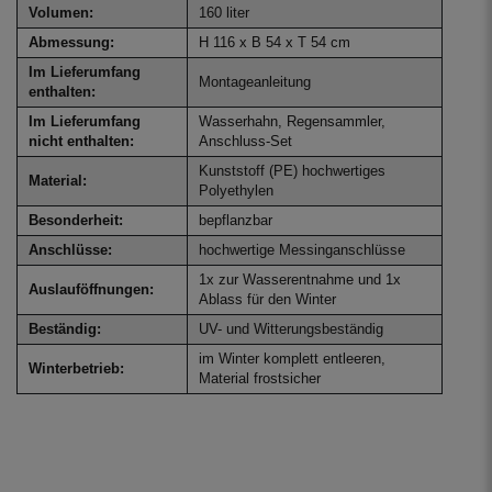
Volumen:
160 liter
Abmessung:
H 116 x B 54 x T 54 cm
Im Lieferumfang
Montageanleitung
enthalten:
Im Lieferumfang
Wasserhahn, Regensammler,
nicht enthalten:
Anschluss-Set
Kunststoff (PE) hochwertiges
Material:
Polyethylen
Besonderheit:
bepflanzbar
Anschlüsse:
hochwertige Messinganschlüsse
1x zur Wasserentnahme und 1x
Auslauföffnungen:
Ablass für den Winter
Beständig:
UV- und Witterungsbeständig
im Winter komplett entleeren,
Winterbetrieb:
Material frostsicher