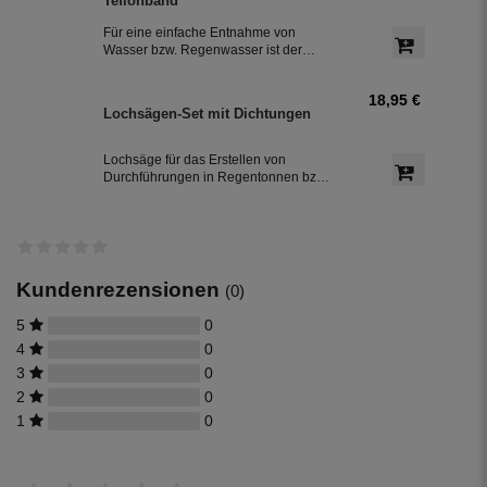
Teflonband
Das Teflonband dichtete das Gewinde
des Auslaufhahn ab.
Für eine einfache Entnahme von
Wasser bzw. Regenwasser ist der
Wasserhahn Messing bestens
geeignet. Zur leichten Installation an
18,95 €
der Regentonne, hat der Absperrhahn
Lochsägen-Set mit Dichtungen
ein 3/4 Zoll Außengewinde. Ein
Teflonband für den Auslaufhahn ist im
Lieferumfang enthalten.
Lochsäge für das Erstellen von
Durchführungen in Regentonnen bzw.
Regenwassertonnen aus Kunststoff,
inkl. jeweils einer Dichtung in 32 mm
und 50 mm Durchmesser.
Kundenrezensionen
(0)
5
0
4
0
3
0
2
0
1
0