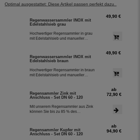
Optimal ausgestattet: Diese Artikel passen perfekt dazu..
49,90 €
Regenwassersammler INOX mit
Edelstahlsieb grau
Hochwertiger Regensammler in grau
mit Edelstahlsieb und manueller
Sommer- Winterumstellung. Der
Regenwasserfilter INOX verfügt über
49,90 €
einen integriertem Überlaufstop und
Regenwassersammler INOX mit
leitet zuverlässig sauberes
Edelstahlsieb braun
Regenwasser in ihre Regentonne.
Dieser Fallrohrfilter ist bereits 1000-
Hochwertiger Regensammler in braun
fach im Einsatz und wird in die ganze
mit Edelstahlsieb und manueller
Welt exportiert.
Sommer- Winterumstellung. Der
Regenwasserfilter INOX verfügt über
ab
einen integriertem Überlaufstop und
Regensammler Zink mit
72,90 €
leitet zuverlässig sauberes
Anschluss - Set DN 60 - 120
Regenwasser in ihre Regentonne.
Dieser Fallrohrfilter ist bereits 1000-
Mit unserem Regensammler aus Zink
fach im Einsatz und wird in die ganze
können Sie bis zu 85 % des
Welt exportiert.
anfallenden Regenwassers sammeln
und in Ihrer Regentonne speichern.
ab
Der Regensammler ist frostsicher und
Regensammler Kupfer mit
94,90 €
lässt sich durch das Schiebeteil einfach
Anschluss - Set DN 60 - 120
ein- und ausbauen. Der flexible