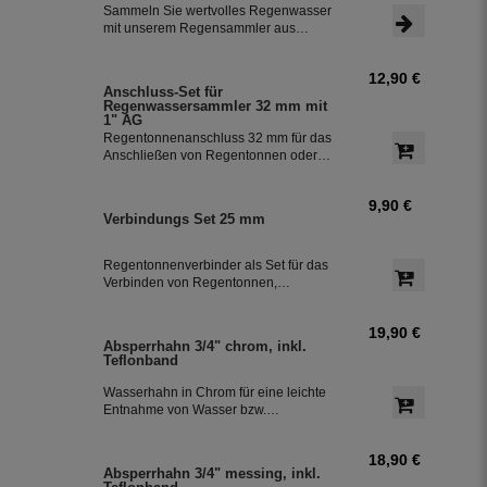
Schlauchanschluss mit einer Länge
Sammeln Sie wertvolles Regenwasser
von 350 mm macht die Installation
mit unserem Regensammler aus
besonders einfach.
Kupfer inklusive Anschluss-Set. Das
Set ermöglicht eine effiziente Nutzung
12,90 €
des Regenwassers und ist einfach zu
Anschluss-Set für
installieren. Damit können Sie bis zu
Regenwassersammler 32 mm mit
85 % des anfallenden Regenwassers
1" AG
sammeln und in Ihre Regentonne
Regentonnenanschluss 32 mm für das
leiten.
Anschließen von Regentonnen oder
Regenspeicher mit einem
Schlauchdurchmesser von 32 mm.
9,90 €
Verbindungs Set 25 mm
Regentonnenverbinder als Set für das
Verbinden von Regentonnen,
Regenwassertonnen bzw. einem
Regenwassertank mit einem
19,90 €
Schlauchdurchmesser von 25 mm
Absperrhahn 3/4" chrom, inkl.
Teflonband
Wasserhahn in Chrom für eine leichte
Entnahme von Wasser bzw.
Regenwasser aus der Regentonne.
Der Absperrhahn hat ein 3/4 Zoll
18,90 €
Außengewinde für eine einfache
Absperrhahn 3/4" messing, inkl.
Montage an der Regenwassertonne.