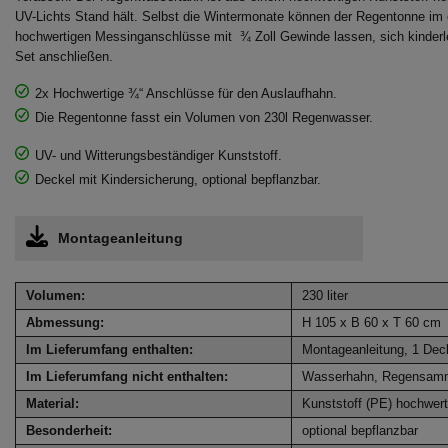
UV-Lichts Stand hält. Selbst die Wintermonate können der Regentonne im 
hochwertigen Messinganschlüsse mit ¾ Zoll Gewinde lassen, sich kinderl
Set anschließen.
2x Hochwertige ¾“ Anschlüsse für den Auslaufhahn.
Die Regentonne fasst ein Volumen von 230l Regenwasser.
UV- und Witterungsbeständiger Kunststoff.
Deckel mit Kindersicherung, optional bepflanzbar.
Montageanleitung
Volumen:
230 liter
Abmessung:
H 105 x B 60 x T 60 cm
Im Lieferumfang enthalten:
Montageanleitung, 1 Dec
Im Lieferumfang nicht enthalten:
Wasserhahn, Regensamml
Material:
Kunststoff (PE) hochwert
Besonderheit:
optional bepflanzbar