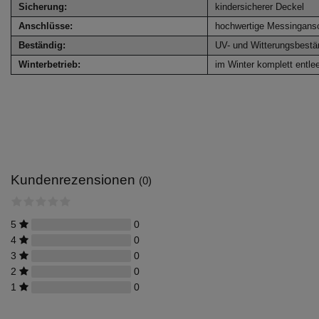
Sicherung:
kindersicherer Deckel
Anschlüsse:
hochwertige Messingans
Beständig:
UV- und Witterungsbestä
Winterbetrieb:
im Winter komplett entlee
Kundenrezensionen
(0)
5
0
4
0
3
0
2
0
1
0