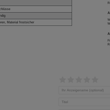
R
R
chlüsse
2
A
ndig
W
ren, Material frostsicher
W
A
e
A
T
F
R
g
h
T
e