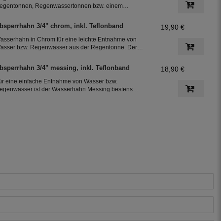
egentonnen, Regenwassertonnen bzw. einem
egenwassertank mit einem Schlauchdurchmesser von
5 mm
bsperrhahn 3/4" chrom, inkl. Teflonband
19,90 €
asserhahn in Chrom für eine leichte Entnahme von
asser bzw. Regenwasser aus der Regentonne. Der
bsperrhahn hat ein 3/4 Zoll Außengewinde für eine
infache Montage an der Regenwassertonne. Das
bsperrhahn 3/4" messing, inkl. Teflonband
18,90 €
eflonband dichtete das Gewinde des Auslaufhahn ab.
ür eine einfache Entnahme von Wasser bzw.
egenwasser ist der Wasserhahn Messing bestens
eeignet. Zur leichten Installation an der Regentonne,
at der Absperrhahn ein 3/4 Zoll Außengewinde. Ein
eflonband für den Auslaufhahn ist im Lieferumfang
nthalten.