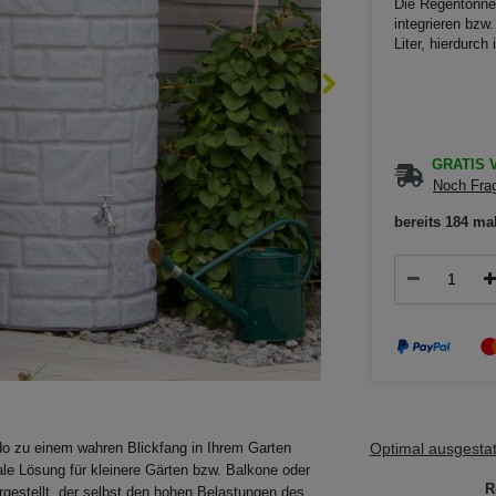
Die Regentonne 
integrieren bzw
Liter, hierdurc
GRATIS V
Noch Frag
bereits 184 ma
Optimal ausgestatt
do zu einem wahren Blickfang in Ihrem Garten
ale Lösung für kleinere Gärten bzw. Balkone oder
R
gestellt, der selbst den hohen Belastungen des