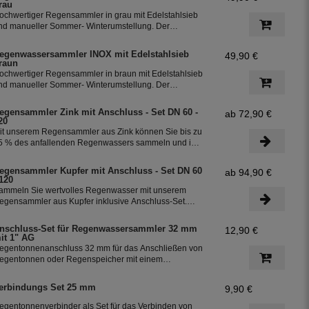
rau
ochwertiger Regensammler in grau mit Edelstahlsieb
nd manueller Sommer- Winterumstellung. Der
egenwasserfilter INOX verfügt über einen integriertem
berlaufstop und leitet zuverlässig sauberes
egenwassersammler INOX mit Edelstahlsieb
49,90 €
egenwasser in ihre Regentonne. Dieser Fallrohrfilter
raun
st bereits 1000-fach im Einsatz und wird in die ganze
ochwertiger Regensammler in braun mit Edelstahlsieb
elt exportiert.
nd manueller Sommer- Winterumstellung. Der
egenwasserfilter INOX verfügt über einen integriertem
berlaufstop und leitet zuverlässig sauberes
egensammler Zink mit Anschluss - Set DN 60 -
ab 72,90 €
egenwasser in ihre Regentonne. Dieser Fallrohrfilter
20
st bereits 1000-fach im Einsatz und wird in die ganze
it unserem Regensammler aus Zink können Sie bis zu
elt exportiert.
5 % des anfallenden Regenwassers sammeln und in
hrer Regentonne speichern. Der Regensammler ist
rostsicher und lässt sich durch das Schiebeteil einfach
egensammler Kupfer mit Anschluss - Set DN 60
ab 94,90 €
in- und ausbauen. Der flexible Schlauchanschluss mit
 120
iner Länge von 350 mm macht die Installation
ammeln Sie wertvolles Regenwasser mit unserem
esonders einfach.
egensammler aus Kupfer inklusive Anschluss-Set.
as Set ermöglicht eine effiziente Nutzung des
egenwassers und ist einfach zu installieren. Damit
nschluss-Set für Regenwassersammler 32 mm
12,90 €
önnen Sie bis zu 85 % des anfallenden Regenwassers
it 1" AG
ammeln und in Ihre Regentonne leiten.
egentonnenanschluss 32 mm für das Anschließen von
egentonnen oder Regenspeicher mit einem
chlauchdurchmesser von 32 mm.
erbindungs Set 25 mm
9,90 €
egentonnenverbinder als Set für das Verbinden von