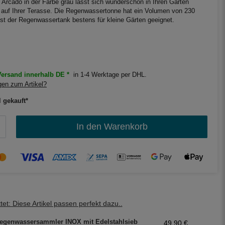
Arcado in der Farbe grau lässt sich wunderschön in Ihren Garten
. auf Ihrer Terasse. Die Regenwassertonne hat ein Volumen von 230
h ist der Regenwassertank bestens für kleine Gärten geeignet.
ersand innerhalb DE *
in 1-4 Werktage per DHL.
en zum Artikel?
l gekauft*
In den Warenkorb
et: Diese Artikel passen perfekt dazu..
egenwassersammler INOX mit Edelstahlsieb
49,90 €