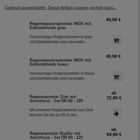
Optimal ausgestattet: Diese Artikel passen perfekt dazu..
49,90 €
Regenwassersammler INOX mit
Edelstahlsieb grau
Hochwertiger Regensammler in grau
mit Edelstahlsieb und manueller
Sommer- Winterumstellung. Der
Regenwasserfilter INOX verfügt über
49,90 €
einen integriertem Überlaufstop und
Regenwassersammler INOX mit
leitet zuverlässig sauberes
Edelstahlsieb braun
Regenwasser in ihre Regentonne.
Dieser Fallrohrfilter ist bereits 1000-
Hochwertiger Regensammler in braun
fach im Einsatz und wird in die ganze
mit Edelstahlsieb und manueller
Welt exportiert.
Sommer- Winterumstellung. Der
Regenwasserfilter INOX verfügt über
ab
einen integriertem Überlaufstop und
Regensammler Zink mit
72,90 €
leitet zuverlässig sauberes
Anschluss - Set DN 60 - 120
Regenwasser in ihre Regentonne.
Dieser Fallrohrfilter ist bereits 1000-
Mit unserem Regensammler aus Zink
fach im Einsatz und wird in die ganze
können Sie bis zu 85 % des
Welt exportiert.
anfallenden Regenwassers sammeln
und in Ihrer Regentonne speichern.
ab
Der Regensammler ist frostsicher und
Regensammler Kupfer mit
94,90 €
lässt sich durch das Schiebeteil einfach
Anschluss - Set DN 60 - 120
ein- und ausbauen. Der flexible