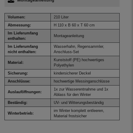
Volumen:
210 Liter
Abmessung:
H 110 x B 60 x T 60 cm
Im Lieferumfang
Montageanleitung
enthalten:
Im Lieferumfang
Wasserhahn, Regensammler,
nicht enthalten:
Anschluss-Set
Kunststoff (PE) hochwertiges
Material:
Polyethylen
Sicherung:
kindersicherer Deckel
Anschlüsse:
hochwertige Messinganschlüsse
1x zur Wasserentnahme und 1x
Auslauföffnungen:
Ablass für den Winter
Beständig:
UV- und Witterungsbeständig
im Winter komplett entleeren,
Winterbetrieb:
Material frostsicher