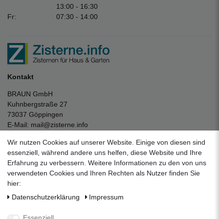
13:00 - 16:30
Fr:
07:30 - 14:00
Kontakt
BRAUN GmbH
Kuhnbergstraße 27
73037 Göppingen
E-Mail:
mail@zisterne.info
zum Kontaktformular
Wir nutzen Cookies auf unserer Website. Einige von diesen sind
Unternehmen
essenziell, während andere uns helfen, diese Website und Ihre
Erfahrung zu verbessern. Weitere Informationen zu den von uns
Datenschutzerklärung
verwendeten Cookies und Ihren Rechten als Nutzer finden Sie
Impressum
hier:
AGB
Daten­schutz­erklärung
Impressum
Über uns
Folgen Sie uns auf Social Media
Essenziell