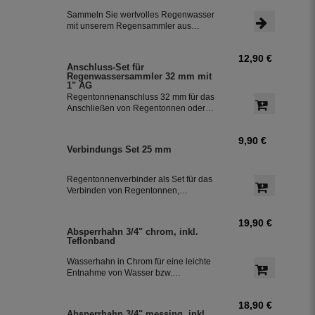
Schlauchanschluss mit einer Länge
Sammeln Sie wertvolles Regenwasser
von 350 mm macht die Installation
mit unserem Regensammler aus
besonders einfach.
Kupfer inklusive Anschluss-Set. Das
Set ermöglicht eine effiziente Nutzung
12,90 €
des Regenwassers und ist einfach zu
Anschluss-Set für
installieren. Damit können Sie bis zu
Regenwassersammler 32 mm mit
85 % des anfallenden Regenwassers
1" AG
sammeln und in Ihre Regentonne
Regentonnenanschluss 32 mm für das
leiten.
Anschließen von Regentonnen oder
Regenspeicher mit einem
Schlauchdurchmesser von 32 mm.
9,90 €
Verbindungs Set 25 mm
Regentonnenverbinder als Set für das
Verbinden von Regentonnen,
Regenwassertonnen bzw. einem
Regenwassertank mit einem
19,90 €
Schlauchdurchmesser von 25 mm
Absperrhahn 3/4" chrom, inkl.
Teflonband
Wasserhahn in Chrom für eine leichte
Entnahme von Wasser bzw.
Regenwasser aus der Regentonne.
Der Absperrhahn hat ein 3/4 Zoll
18,90 €
Außengewinde für eine einfache
Absperrhahn 3/4" messing, inkl.