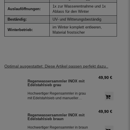
1x zur Wasserentnahme und 1x
Auslauföffnungen:
Ablass für den Winter
Beständig:
UV- und Witterungsbeständig
im Winter komplett entleeren,
Winterbetrieb:
Material frostsicher
Optimal ausgestattet: Diese Artikel passen perfekt dazu..
49,90 €
Regenwassersammler INOX mit
Edelstahlsieb grau
Hochwertiger Regensammler in grau
mit Edelstahlsieb und manueller
Sommer- Winterumstellung. Der
Regenwasserfilter INOX verfügt über
49,90 €
einen integriertem Überlaufstop und
Regenwassersammler INOX mit
leitet zuverlässig sauberes
Edelstahlsieb braun
Regenwasser in ihre Regentonne.
Dieser Fallrohrfilter ist bereits 1000-
Hochwertiger Regensammler in braun