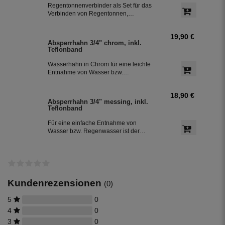
Regentonnenverbinder als Set für das
Verbinden von Regentonnen,
Regenwassertonnen bzw. einem
Regenwassertank mit einem
19,90 €
Schlauchdurchmesser von 25 mm
Absperrhahn 3/4" chrom, inkl.
Teflonband
Wasserhahn in Chrom für eine leichte
Entnahme von Wasser bzw.
Regenwasser aus der Regentonne.
Der Absperrhahn hat ein 3/4 Zoll
18,90 €
Außengewinde für eine einfache
Absperrhahn 3/4" messing, inkl.
Montage an der Regenwassertonne.
Teflonband
Das Teflonband dichtete das Gewinde
des Auslaufhahn ab.
Für eine einfache Entnahme von
Wasser bzw. Regenwasser ist der
Wasserhahn Messing bestens
geeignet. Zur leichten Installation an
der Regentonne, hat der Absperrhahn
ein 3/4 Zoll Außengewinde. Ein
Teflonband für den Auslaufhahn ist im
Lieferumfang enthalten.
Kundenrezensionen
(0)
5
0
4
0
3
0