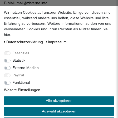
E-Mail:
mail@zisterne.info
zum Kontaktformular
Wir nutzen Cookies auf unserer Website. Einige von diesen sind
Unternehmen
essenziell, während andere uns helfen, diese Website und Ihre
Erfahrung zu verbessern. Weitere Informationen zu den von uns
Datenschutzerklärung
verwendeten Cookies und Ihren Rechten als Nutzer finden Sie
Impressum
hier:
AGB
Daten­schutz­erklärung
Impressum
Über uns
Folgen Sie uns auf Social Media
Essenziell
Statistik
Externe Medien
Facebook
Instagram
Pinterest
PayPal
Funktional
Alle Preise inkl. 19% Mehrwertsteuer.
Weitere Einstellungen
* Die verkauften Stückzahlen beziehen sich auf die Verkäufe
Alle akzeptieren
in unseren Shops und Marktplätzen.
** Der kostenlose Versand erfolgt ausschließlich innerhalb
Auswahl akzeptieren
des deutschen Festlandes ohne Inseln.