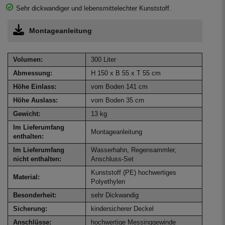
Sehr dickwandiger und lebensmittelechter Kunststoff.
Montageanleitung
Volumen:
300 Liter
Abmessung:
H 150 x B 55 x T 55 cm
Höhe Einlass:
vom Boden 141 cm
Höhe Auslass:
vom Boden 35 cm
Gewicht:
13 kg
Im Lieferumfang
Montageanleitung
enthalten:
Im Lieferumfang
Wasserhahn, Regensammler,
nicht enthalten:
Anschluss-Set
Kunststoff (PE) hochwertiges
Material:
Polyethylen
Besonderheit:
sehr Dickwandig
Sicherung:
kindersicherer Deckel
Anschlüsse:
hochwertige Messinggewinde