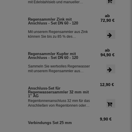
fach im Einsatz und wird in die ganze
mit Edelstahlsieb und manueller
Welt exportiert.
Sommer- Winterumstellung. Der
Regenwasserfilter INOX verfügt über
ab
einen integriertem Überlaufstop und
Regensammler Zink mit
72,90 €
leitet zuverlässig sauberes
Anschluss - Set DN 60 - 120
Regenwasser in ihre Regentonne.
Dieser Fallrohrfilter ist bereits 1000-
Mit unserem Regensammler aus Zink
fach im Einsatz und wird in die ganze
können Sie bis zu 85 % des
Welt exportiert.
anfallenden Regenwassers sammeln
und in Ihrer Regentonne speichern.
ab
Der Regensammler ist frostsicher und
Regensammler Kupfer mit
94,90 €
lässt sich durch das Schiebeteil einfach
Anschluss - Set DN 60 - 120
ein- und ausbauen. Der flexible
Schlauchanschluss mit einer Länge
Sammeln Sie wertvolles Regenwasser
von 350 mm macht die Installation
mit unserem Regensammler aus
besonders einfach.
Kupfer inklusive Anschluss-Set. Das
Set ermöglicht eine effiziente Nutzung
12,90 €
des Regenwassers und ist einfach zu
Anschluss-Set für
installieren. Damit können Sie bis zu
Regenwassersammler 32 mm mit
85 % des anfallenden Regenwassers
1" AG
sammeln und in Ihre Regentonne
Regentonnenanschluss 32 mm für das
leiten.
Anschließen von Regentonnen oder
Regenspeicher mit einem
Schlauchdurchmesser von 32 mm.
9,90 €
Verbindungs Set 25 mm