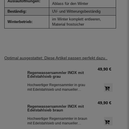
Auslauföffnungen:
Ablass für den Winter
Beständig:
UV- und Witterungsbeständig
im Winter komplett entleeren,
Winterbetrieb:
Material frostsicher
Optimal ausgestattet: Diese Artikel passen perfekt dazu..
49,90 €
Regenwassersammler INOX mit
Edelstahlsieb grau
Hochwertiger Regensammler in grau
mit Edelstahlsieb und manueller
Sommer- Winterumstellung. Der
Regenwasserfilter INOX verfügt über
49,90 €
einen integriertem Überlaufstop und
Regenwassersammler INOX mit
leitet zuverlässig sauberes
Edelstahlsieb braun
Regenwasser in ihre Regentonne.
Dieser Fallrohrfilter ist bereits 1000-
Hochwertiger Regensammler in braun
fach im Einsatz und wird in die ganze
mit Edelstahlsieb und manueller
Welt exportiert.
Sommer- Winterumstellung. Der