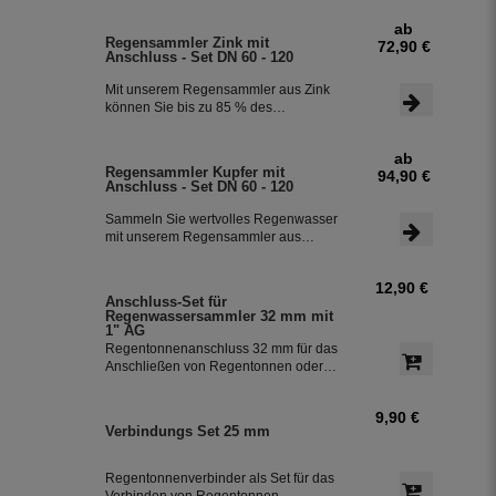
Regenwasserfilter INOX verfügt über
ab
einen integriertem Überlaufstop und
Regensammler Zink mit
72,90 €
leitet zuverlässig sauberes
Anschluss - Set DN 60 - 120
Regenwasser in ihre Regentonne.
Dieser Fallrohrfilter ist bereits 1000-
Mit unserem Regensammler aus Zink
fach im Einsatz und wird in die ganze
können Sie bis zu 85 % des
Welt exportiert.
anfallenden Regenwassers sammeln
und in Ihrer Regentonne speichern.
ab
Der Regensammler ist frostsicher und
Regensammler Kupfer mit
94,90 €
lässt sich durch das Schiebeteil einfach
Anschluss - Set DN 60 - 120
ein- und ausbauen. Der flexible
Schlauchanschluss mit einer Länge
Sammeln Sie wertvolles Regenwasser
von 350 mm macht die Installation
mit unserem Regensammler aus
besonders einfach.
Kupfer inklusive Anschluss-Set. Das
Set ermöglicht eine effiziente Nutzung
12,90 €
des Regenwassers und ist einfach zu
Anschluss-Set für
installieren. Damit können Sie bis zu
Regenwassersammler 32 mm mit
85 % des anfallenden Regenwassers
1" AG
sammeln und in Ihre Regentonne
Regentonnenanschluss 32 mm für das
leiten.
Anschließen von Regentonnen oder
Regenspeicher mit einem
Schlauchdurchmesser von 32 mm.
9,90 €
Verbindungs Set 25 mm
Regentonnenverbinder als Set für das
Verbinden von Regentonnen,