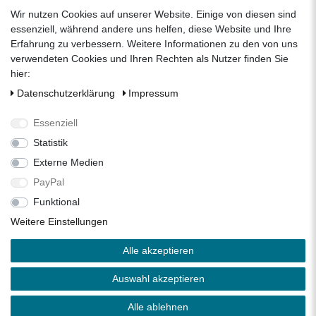
zum Kontaktformular
Wir nutzen Cookies auf unserer Website. Einige von diesen sind
Unternehmen
essenziell, während andere uns helfen, diese Website und Ihre
Erfahrung zu verbessern. Weitere Informationen zu den von uns
Datenschutzerklärung
verwendeten Cookies und Ihren Rechten als Nutzer finden Sie
Impressum
hier:
AGB
Daten­schutz­erklärung
Impressum
Über uns
Folgen Sie uns auf Social Media
Essenziell
Statistik
Externe Medien
Facebook
Instagram
Pinterest
PayPal
Funktional
Alle Preise inkl. 19% Mehrwertsteuer.
Weitere Einstellungen
* Die verkauften Stückzahlen beziehen sich auf die Verkäufe
Alle akzeptieren
in unseren Shops und Marktplätzen.
** Der kostenlose Versand erfolgt ausschließlich innerhalb
Auswahl akzeptieren
des deutschen Festlandes ohne Inseln.
Copyright 2026 © Zisterne.info - Alle Rechte vorbehalten.
Alle ablehnen