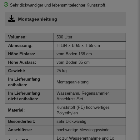
Sehr dickwandiger und lebensmittelechter Kunststoff.
Montageanleitung
Volumen:
500 Liter
Abmessung:
H 184 x B 65 x T 65 cm
Höhe Einlass:
vom Boden 168 cm
Höhe Auslass:
vom Boden 35 cm
Gewicht:
25 kg
Im Lieferumfang
Montageanleitung
enthalten:
Im Lieferumfang
Wasserhahn, Regensammler,
nicht enthalten:
Anschluss-Set
Kunststoff (PE) hochwertiges
Material:
Polyethylen
Besonderheit:
sehr Dickwandig
Anschlüsse:
hochwertige Messinggewinde
1x zur Wasserentnahme und 1x