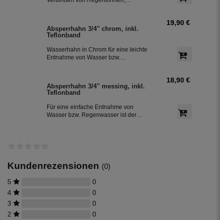
Regenwassertonnen bzw. einem
Regenwassertank mit einem
19,90 €
Schlauchdurchmesser von 25 mm
Absperrhahn 3/4" chrom, inkl.
Teflonband
Wasserhahn in Chrom für eine leichte
Entnahme von Wasser bzw.
Regenwasser aus der Regentonne.
Der Absperrhahn hat ein 3/4 Zoll
18,90 €
Außengewinde für eine einfache
Absperrhahn 3/4" messing, inkl.
Montage an der Regenwassertonne.
Teflonband
Das Teflonband dichtete das Gewinde
des Auslaufhahn ab.
Für eine einfache Entnahme von
Wasser bzw. Regenwasser ist der
Wasserhahn Messing bestens
geeignet. Zur leichten Installation an
der Regentonne, hat der Absperrhahn
ein 3/4 Zoll Außengewinde. Ein
Teflonband für den Auslaufhahn ist im
Lieferumfang enthalten.
Kundenrezensionen
(0)
5
0
4
0
3
0
2
0