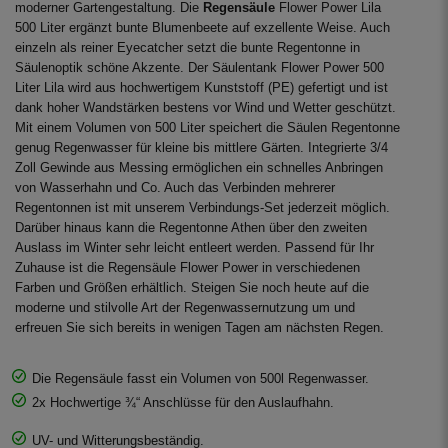
moderner Gartengestaltung. Die
Regensäule
Flower Power Lila
500 Liter ergänzt bunte Blumenbeete auf exzellente Weise. Auch
einzeln als reiner Eyecatcher setzt die bunte Regentonne in
Säulenoptik schöne Akzente. Der Säulentank Flower Power 500
Liter Lila wird aus hochwertigem Kunststoff (PE) gefertigt und ist
dank hoher Wandstärken bestens vor Wind und Wetter geschützt.
Mit einem Volumen von 500 Liter speichert die Säulen Regentonne
genug Regenwasser für kleine bis mittlere Gärten. Integrierte 3/4
Zoll Gewinde aus Messing ermöglichen ein schnelles Anbringen
von Wasserhahn und Co. Auch das Verbinden mehrerer
Regentonnen ist mit unserem Verbindungs-Set jederzeit möglich.
Darüber hinaus kann die Regentonne Athen über den zweiten
Auslass im Winter sehr leicht entleert werden. Passend für Ihr
Zuhause ist die Regensäule Flower Power in verschiedenen
Farben und Größen erhältlich. Steigen Sie noch heute auf die
moderne und stilvolle Art der Regenwassernutzung um und
erfreuen Sie sich bereits in wenigen Tagen am nächsten Regen.
Die Regensäule fasst ein Volumen von 500l Regenwasser.
2x Hochwertige ¾“ Anschlüsse für den Auslaufhahn.
UV- und Witterungsbeständig.