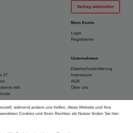
Vertrag widerrufen
Mein Konto
Login
Registrieren
Unternehmen
Datenschutzerklärung
e 27
Impressum
gen
AGB
sterne.info
Über uns
rmular
enziell, während andere uns helfen, diese Website und Ihre
Alle Preise inkl. 19% Mehrwertsteuer.
wendeten Cookies und Ihren Rechten als Nutzer finden Sie hier:
ften Stückzahlen beziehen sich auf die Verkäufe in unseren Shops und 
lose Versand erfolgt ausschließlich innerhalb des deutschen Festlande