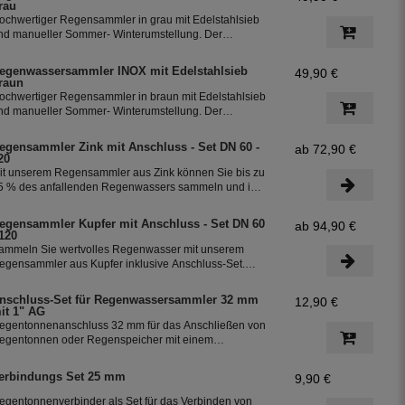
rau
ochwertiger Regensammler in grau mit Edelstahlsieb
nd manueller Sommer- Winterumstellung. Der
egenwasserfilter INOX verfügt über einen integriertem
berlaufstop und leitet zuverlässig sauberes
egenwassersammler INOX mit Edelstahlsieb
49,90 €
egenwasser in ihre Regentonne. Dieser Fallrohrfilter
raun
st bereits 1000-fach im Einsatz und wird in die ganze
ochwertiger Regensammler in braun mit Edelstahlsieb
elt exportiert.
nd manueller Sommer- Winterumstellung. Der
egenwasserfilter INOX verfügt über einen integriertem
berlaufstop und leitet zuverlässig sauberes
egensammler Zink mit Anschluss - Set DN 60 -
ab 72,90 €
egenwasser in ihre Regentonne. Dieser Fallrohrfilter
20
st bereits 1000-fach im Einsatz und wird in die ganze
it unserem Regensammler aus Zink können Sie bis zu
elt exportiert.
5 % des anfallenden Regenwassers sammeln und in
hrer Regentonne speichern. Der Regensammler ist
rostsicher und lässt sich durch das Schiebeteil einfach
egensammler Kupfer mit Anschluss - Set DN 60
ab 94,90 €
in- und ausbauen. Der flexible Schlauchanschluss mit
 120
iner Länge von 350 mm macht die Installation
ammeln Sie wertvolles Regenwasser mit unserem
esonders einfach.
egensammler aus Kupfer inklusive Anschluss-Set.
as Set ermöglicht eine effiziente Nutzung des
egenwassers und ist einfach zu installieren. Damit
nschluss-Set für Regenwassersammler 32 mm
12,90 €
önnen Sie bis zu 85 % des anfallenden Regenwassers
it 1" AG
ammeln und in Ihre Regentonne leiten.
egentonnenanschluss 32 mm für das Anschließen von
egentonnen oder Regenspeicher mit einem
chlauchdurchmesser von 32 mm.
erbindungs Set 25 mm
9,90 €
egentonnenverbinder als Set für das Verbinden von