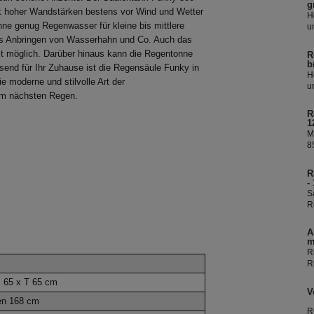
g
ank hoher Wandstärken bestens vor Wind und Wetter
H
ne genug Regenwasser für kleine bis mittlere
u
R
les Anbringen von Wasserhahn und Co. Auch das
Ü
it möglich. Darüber hinaus kann die Regentonne
R
R
b
send für Ihr Zuhause ist die Regensäule Funky in
i
H
e moderne und stilvolle Art der
W
u
am nächsten Regen.
R
Ü
R
R
1
i
M
W
8
I
f
R
e
-
e
S
b
R
D
R
A
k
m
s
R
R
S
B 65 x T 65 cm
V
n 168 cm
R