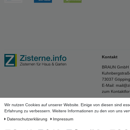
Kontakt
BRAUN GmbH
Kuhnbergstraß
73037 Göppin
E-Mail:
mail@zi
zum Kontaktfo
Wir nutzen Cookies auf unserer Website. Einige von diesen sind ess
Erfahrung zu verbessern. Weitere Informationen zu den von uns ver
* Die verkau
Daten­schutz­erklärung
Impressum
** Der kosten