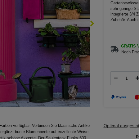
Gartenbewässer
sehr geringe St
integrierte 3/4
Zubehör. Auch d
GRATIS V
Noch Frag
Optimal ausgestatt
Farben verfügbar. Verbinden Sie klassische Antike
ergänzt bunte Blumenbeete auf exzellente Weise.
R
optik schöne Akzente. Der Säulentank Funky 500