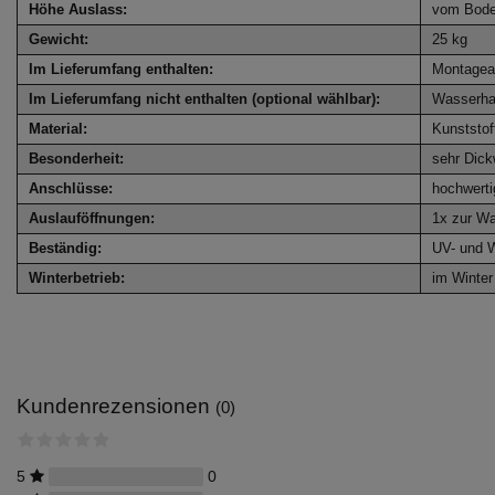
Höhe Auslass:
vom Bode
Gewicht:
25 kg
Im Lieferumfang enthalten:
Montagea
Im Lieferumfang nicht enthalten (optional wählbar):
Wasserha
Material:
Kunststof
Besonderheit:
sehr Dic
Anschlüsse:
hochwert
Auslauföffnungen:
1x zur Wa
Beständig:
UV- und W
Winterbetrieb:
im Winter
Kundenrezensionen
(0)
5
0