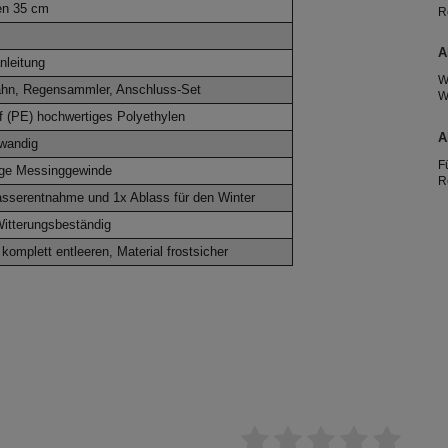
n 35 cm
R
R
2
A
nleitung
W
hn, Regensammler, Anschluss-Set
W
A
f (PE) hochwertiges Polyethylen
e
A
kwandig
T
F
ige Messinggewinde
R
g
sserentnahme und 1x Ablass für den Winter
h
itterungsbeständig
T
e
 komplett entleeren, Material frostsicher