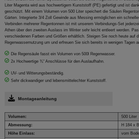
Liter Magenta wird aus hochwertigem Kunststoff (PE) gefertigt und ist d
geschützt. Mit einem Volumen von 500 Liter speichert die Säulen Regenton
Gärten. Integrierte 3/4 Zoll Gewinde aus Messing ermöglichen ein schnel
Verbinden mehrerer Regentonnen ist mit unserem Verbindungs-Set jederze
Athen über den zweiten Auslass im Winter sehr leicht entleert werden. Pas
verschiedenen Farben und Größen erhältlich. Steigen Sie noch heute auf di
Regenwassernutzung um und erfreuen Sie sich bereits in wenigen Tagen 
Die Regensäule fasst ein Volumen von 500l Regenwasser.
2x Hochwertige ¾“ Anschlüsse für den Auslaufhahn.
UV- und Witterungsbeständig.
Sehr dickwandiger und lebensmittelechter Kunststoff.
Montageanleitung
Volumen:
500 Liter
Abmessung:
H 184 x 
Höhe Einlass:
vom Bode