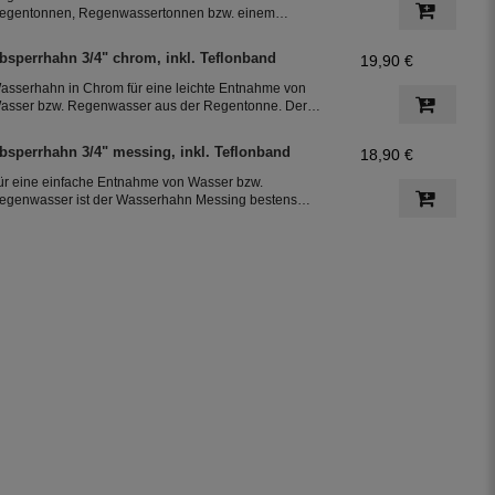
egentonnen, Regenwassertonnen bzw. einem
egenwassertank mit einem Schlauchdurchmesser von
5 mm
bsperrhahn 3/4" chrom, inkl. Teflonband
19,90 €
asserhahn in Chrom für eine leichte Entnahme von
asser bzw. Regenwasser aus der Regentonne. Der
bsperrhahn hat ein 3/4 Zoll Außengewinde für eine
infache Montage an der Regenwassertonne. Das
bsperrhahn 3/4" messing, inkl. Teflonband
18,90 €
eflonband dichtete das Gewinde des Auslaufhahn ab.
ür eine einfache Entnahme von Wasser bzw.
egenwasser ist der Wasserhahn Messing bestens
eeignet. Zur leichten Installation an der Regentonne,
at der Absperrhahn ein 3/4 Zoll Außengewinde. Ein
eflonband für den Auslaufhahn ist im Lieferumfang
nthalten.