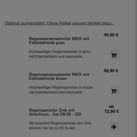
Optimal ausgestattet: Diese Artikel passen perfekt dazu..
49,90 €
Regenwassersammler INOX mit
Edelstahlsieb grau
Hochwertiger Regensammler in grau
mit Edelstahlsieb und manueller
Sommer- Winterumstellung. Der
Regenwasserfilter INOX verfügt über
49,90 €
einen integriertem Überlaufstop und
Regenwassersammler INOX mit
leitet zuverlässig sauberes
Edelstahlsieb braun
Regenwasser in ihre Regentonne.
Dieser Fallrohrfilter ist bereits 1000-
Hochwertiger Regensammler in braun
fach im Einsatz und wird in die ganze
mit Edelstahlsieb und manueller
Welt exportiert.
Sommer- Winterumstellung. Der
Regenwasserfilter INOX verfügt über
ab
einen integriertem Überlaufstop und
Regensammler Zink mit
72,90 €
leitet zuverlässig sauberes
Anschluss - Set DN 60 - 120
Regenwasser in ihre Regentonne.
Dieser Fallrohrfilter ist bereits 1000-
Mit unserem Regensammler aus Zink
fach im Einsatz und wird in die ganze
können Sie bis zu 85 % des
Welt exportiert.
anfallenden Regenwassers sammeln