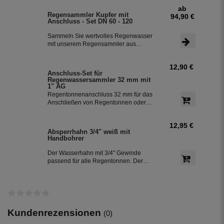
und in Ihrer Regentonne speichern.
ab
Der Regensammler ist frostsicher und
Regensammler Kupfer mit
94,90 €
lässt sich durch das Schiebeteil einfach
Anschluss - Set DN 60 - 120
ein- und ausbauen. Der flexible
Schlauchanschluss mit einer Länge
Sammeln Sie wertvolles Regenwasser
von 350 mm macht die Installation
mit unserem Regensammler aus
besonders einfach.
Kupfer inklusive Anschluss-Set. Das
Set ermöglicht eine effiziente Nutzung
12,90 €
des Regenwassers und ist einfach zu
Anschluss-Set für
installieren. Damit können Sie bis zu
Regenwassersammler 32 mm mit
85 % des anfallenden Regenwassers
1" AG
sammeln und in Ihre Regentonne
Regentonnenanschluss 32 mm für das
leiten.
Anschließen von Regentonnen oder
Regenspeicher mit einem
Schlauchdurchmesser von 32 mm.
12,95 €
Absperrhahn 3/4" weiß mit
Handbohrer
Der Wasserhahn mit 3/4" Gewinde
passend für alle Regentonnen. Der
Absperrhahn erhalten Sie inkl. einem
Handbohrer, so lässt sich der
Auslaufhahn an fast allen
Regentonnen montieren bzw.
Installieren.
Kundenrezensionen
(0)