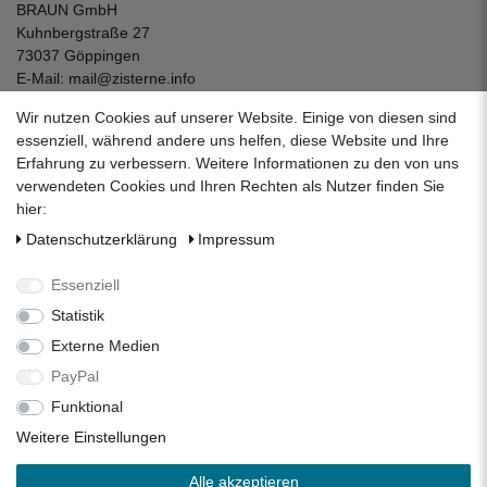
BRAUN GmbH
Kuhnbergstraße 27
73037 Göppingen
E-Mail:
mail@zisterne.info
zum Kontaktformular
Wir nutzen Cookies auf unserer Website. Einige von diesen sind
Unternehmen
essenziell, während andere uns helfen, diese Website und Ihre
Erfahrung zu verbessern. Weitere Informationen zu den von uns
Datenschutzerklärung
verwendeten Cookies und Ihren Rechten als Nutzer finden Sie
Impressum
hier:
AGB
Daten­schutz­erklärung
Impressum
Über uns
Folgen Sie uns auf Social Media
Essenziell
Statistik
Externe Medien
Facebook
Instagram
Pinterest
PayPal
Funktional
Alle Preise inkl. 19% Mehrwertsteuer.
Weitere Einstellungen
* Die verkauften Stückzahlen beziehen sich auf die Verkäufe
Alle akzeptieren
in unseren Shops und Marktplätzen.