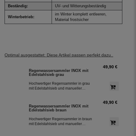
Beständig:
UV- und Witterungsbeständig
im Winter komplett entleeren,
Winterbetrieb:
Material frostsicher
Optimal ausgestattet: Diese Artikel passen perfekt dazu..
49,90 €
Regenwassersammler INOX mit
Edelstahlsieb grau
Hochwertiger Regensammler in grau
mit Edelstahlsieb und manueller
Sommer- Winterumstellung. Der
Regenwasserfilter INOX verfügt über
49,90 €
einen integriertem Überlaufstop und
Regenwassersammler INOX mit
leitet zuverlässig sauberes
Edelstahlsieb braun
Regenwasser in ihre Regentonne.
Dieser Fallrohrfilter ist bereits 1000-
Hochwertiger Regensammler in braun
fach im Einsatz und wird in die ganze
mit Edelstahlsieb und manueller
Welt exportiert.
Sommer- Winterumstellung. Der
Regenwasserfilter INOX verfügt über