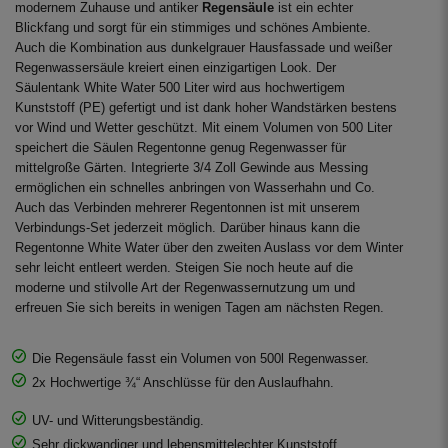
modernem Zuhause und antiker
Regensäule
ist ein echter
Blickfang und sorgt für ein stimmiges und schönes Ambiente.
Auch die Kombination aus dunkelgrauer Hausfassade und weißer
Regenwassersäule kreiert einen einzigartigen Look. Der
Säulentank White Water 500 Liter wird aus hochwertigem
Kunststoff (PE) gefertigt und ist dank hoher Wandstärken bestens
vor Wind und Wetter geschützt. Mit einem Volumen von 500 Liter
speichert die Säulen Regentonne genug Regenwasser für
mittelgroße Gärten. Integrierte 3/4 Zoll Gewinde aus Messing
ermöglichen ein schnelles anbringen von Wasserhahn und Co.
Auch das Verbinden mehrerer Regentonnen ist mit unserem
Verbindungs-Set jederzeit möglich. Darüber hinaus kann die
Regentonne White Water über den zweiten Auslass vor dem Winter
sehr leicht entleert werden. Steigen Sie noch heute auf die
moderne und stilvolle Art der Regenwassernutzung um und
erfreuen Sie sich bereits in wenigen Tagen am nächsten Regen.
Die Regensäule fasst ein Volumen von 500l Regenwasser.
2x Hochwertige ¾“ Anschlüsse für den Auslaufhahn.
UV- und Witterungsbeständig.
Sehr dickwandiger und lebensmittelechter Kunststoff.