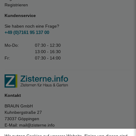
Registrieren
Kundenservice
Sie haben noch eine Frage?
+49 (0)7161 95 137 00
Mo-Do:
07:30 - 12:30
13:00 - 16:30
Fr:
07:30 - 14:00
Kontakt
BRAUN GmbH
Kuhnbergstraße 27
73037 Göppingen
E-Mail:
mail@zisterne.info
zum Kontaktformular