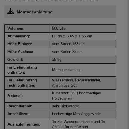
Montageanleitung
Volumen:
500 Liter
Abmessung:
H 184 x B 65 x T 65 cm
Höhe Einlass:
vom Boden 168 cm
Höhe Auslass:
vom Boden 35 cm
Gewicht:
25 kg
Im Lieferumfang
Montageanleitung
enthalten:
Im Lieferumfang
Wasserhahn, Regensammler,
nicht enthalten:
Anschluss-Set
Kunststoff (PE) hochwertiges
Material:
Polyethylen
Besonderheit:
sehr Dickwandig
Anschlüsse:
hochwertige Messinggewinde
1x zur Wasserentnahme und 1x
Auslauföffnungen:
Ablass für den Winter