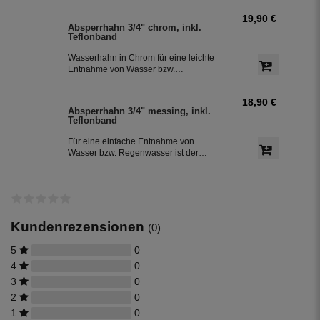
Regenwassertank mit einem
19,90 €
Schlauchdurchmesser von 25 mm
Absperrhahn 3/4" chrom, inkl.
Teflonband
Wasserhahn in Chrom für eine leichte
Entnahme von Wasser bzw.
Regenwasser aus der Regentonne.
Der Absperrhahn hat ein 3/4 Zoll
18,90 €
Außengewinde für eine einfache
Absperrhahn 3/4" messing, inkl.
Montage an der Regenwassertonne.
Teflonband
Das Teflonband dichtete das Gewinde
des Auslaufhahn ab.
Für eine einfache Entnahme von
Wasser bzw. Regenwasser ist der
Wasserhahn Messing bestens
geeignet. Zur leichten Installation an
der Regentonne, hat der Absperrhahn
ein 3/4 Zoll Außengewinde. Ein
Teflonband für den Auslaufhahn ist im
Lieferumfang enthalten.
Kundenrezensionen
(0)
5
0
4
0
3
0
2
0
1
0