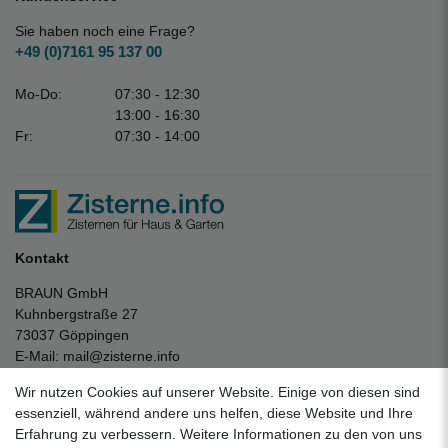
Sie haben noch eine Frage?
+49 (0)7161 95 137 00
Mo-Do:
07:30 - 12:30
13:00 - 16:30
Fr:
07:30 - 14:00
Kontakt
BRAUN GmbH
Kuhnbergstraße 27
73037 Göppingen
E-Mail:
mail@zisterne.info
zum Kontaktformular
Wir nutzen Cookies auf unserer Website. Einige von diesen sind
Unternehmen
essenziell, während andere uns helfen, diese Website und Ihre
Erfahrung zu verbessern. Weitere Informationen zu den von uns
Datenschutzerklärung