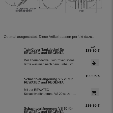
Optimal ausgestattet: Diese Artikel passen perfekt dazu..
ab
TwinCover Tankdeckel für
179,90 €
REWATEC und REGENTA
Der Thermodeckel TwinCover ist das
letzte was man nach dem Einbau vom
Tank noch sieht. Das anpassen an das
Erdreich funktioniert mit dem
199,95 €
Thermodeckel TwinCover kinderleicht
Schachtverlängerung VS 20 für
mit ein paar Handgriffen. Der
REWATEC und REGENTA
Tankdeckel sitzt verdreh sicher und
nahezu fugenlos auf dem
Mit der REWATEC
Schachtrahmen, er verhindert ein
Schachtverlängerung VS 20 setzen Sie
Eindringen von Schmutz. Der Optional
Ihren Tank bis zu 20 cm Tiefer ins
wählbare Wasseranschluss aus
Erdreich ein, um ihn besser vor der
hochwertigem Messing und klick-
299,95 €
Frostgefahr zu schützen. Die
System nach DIN 600 erleichtert Ihnen
Schachtverlängerung VS 60 für
Schachtverlängerung VS 20 passt auf
REWATEC und REGENTA
das Gießen im Garten. ACHTUNG!