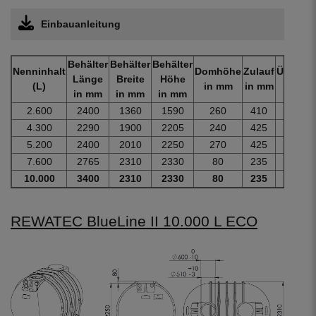
Einbauanleitung
Behälter
Behälter
Behälter
Nenninhalt
Domhöhe
Zulauf
Überlau
Länge
Breite
Höhe
(L)
in mm
in mm
in mm
in mm
in mm
in mm
2.600
2400
1360
1590
260
410
560
4.300
2290
1900
2205
240
425
575
5.200
2400
2010
2250
270
425
575
7.600
2765
2310
2330
80
235
385
10.000
3400
2310
2330
80
235
385
REWATEC BlueLine II 10.000 L ECO