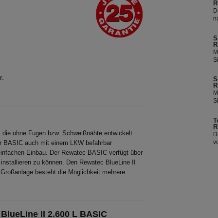
R
D
n
a
T
S
Tankdeck
R
d
M
S
S
h
i
e
S
r.
S
K
T
R
K
v
M
1
n
S
b
<
i
V
y
S
a
T
o
T
R
W
v
m die ohne Fugen bzw. Schweißnähte entwickelt
D
n
v
iter BASIC auch mit einem LKW befahrbar
<
F
einfachen Einbau. Der Rewatec BASIC verfügt über
y
Ha
nstallieren zu können. Den Rewatec BlueLine II
o
s
W
e Großanlage besteht die Möglichkeit mehrere
S
S
V
<
y
o
lueLine II 2.600 L BASIC