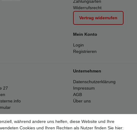
Zahlungsarten
Widerrufsrecht
Vertrag widerrufen
Mein Konto
Login
Registrieren
Unternehmen
Datenschutzerklärung
e 27
Impressum
gen
AGB
sterne.info
Über uns
rmular
enziell, während andere uns helfen, diese Website und Ihre
Alle Preise inkl. 19% Mehrwertsteuer.
wendeten Cookies und Ihren Rechten als Nutzer finden Sie hier:
ften Stückzahlen beziehen sich auf die Verkäufe in unseren Shops und 