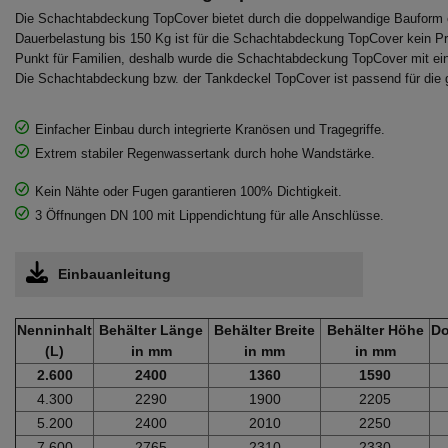
Die Schachtabdeckung TopCover bietet durch die doppelwandige Bauform e
Dauerbelastung bis 150 Kg ist für die Schachtabdeckung TopCover kein Pr
Punkt für Familien, deshalb wurde die Schachtabdeckung TopCover mit ein
Die Schachtabdeckung bzw. der Tankdeckel TopCover ist passend für die g
Einfacher Einbau durch integrierte Kranösen und Tragegriffe.
Extrem stabiler Regenwassertank durch hohe Wandstärke.
Kein Nähte oder Fugen garantieren 100% Dichtigkeit.
3 Öffnungen DN 100 mit Lippendichtung für alle Anschlüsse.
Einbauanleitung
Nenninhalt
Behälter Länge
Behälter Breite
Behälter Höhe
Do
(L)
in mm
in mm
in mm
2.600
2400
1360
1590
4.300
2290
1900
2205
5.200
2400
2010
2250
7.600
2765
2310
2330