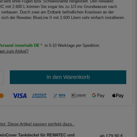
und wird ohne Fugen bzw. Schweißnähte hergestellt. Den Rewatec
IC mit 2.600 L können Sie sogar bis zu 1/3 ins Grundwasser nach
 verbauen. Durch zwei am Erdtank befindlichen Kranösen an der
 sich der Rewatec BlueLine II mit 2.600 Litern sehr einfach installieren.
ersand innerhalb DE *
in 5-10 Werktage per Spedition.
en zum Artikel?
In den Warenkorb
et: Diese Artikel passen perfekt dazu..
winCover Tankdeckel für REWATEC und
ab 179,90 €