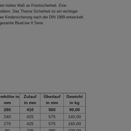
W
in hohes Maß an Frostsicherheit. Eine
oblem. Das Thema Sicherheit ist ein wichtiger
er Kindersicherung nach der DIN 1989 entwickelt.
esamte BlueLine II Serie.
mhöhe in
Zulauf
Überlauf
Gewicht
mm
in mm
in mm
in kg
260
410
560
90,00
240
425
575
140,00
270
425
575
160,00
80
235
385
220,00