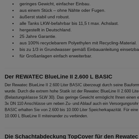
geringes Gewicht, einfacher Einbau.
aus einem Stück – ohne Nähte oder Fugen.
äußerst stabil und robust.
alle Tanks LKW-befahrbar bis 11,5 t max. Achslast.
hergestellt in Deutschland.
25 Jahre Garantie.
aus 100% recyclebarem Polyethylen mit Recycling-Material.
bis zu 1/3 in Grundwasser gemäß Einbauanleitung einsetzba
für Großanlagen einfach erweiterbar.
Der REWATEC BlueLine II 2.600 L BASIC
Der Rewatec BlueLine II 2.600 Liter BASIC überzeugt durch seine Baufor
wurde. Durch die extrem hohe Statik ist der Rewatec BlueLine II 2.600 L
(Belastungsklasse SLW 30). Das geringe Gewicht ermöglicht Ihnen einen 
3x DN 110 Anschlüsse um neben Zu- und Ablauf auch ein Versorgungsrohr i
BASIC erhalten Sie von 2.600 bis 10.000 Liter Speicherkapazität. Für ein
10.000 L BlueLine II miteinander zu verbinden.
Die Schachtabdeckung TopCover für den Rewatec B