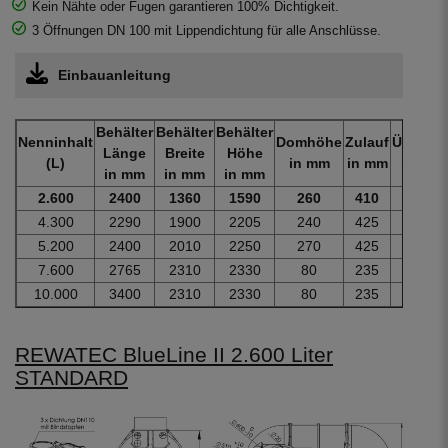
Kein Nähte oder Fugen garantieren 100% Dichtigkeit.
3 Öffnungen DN 100 mit Lippendichtung für alle Anschlüsse.
Einbauanleitung
Behälter
Behälter
Behälter
Nenninhalt
Domhöhe
Zulauf
Überlau
Länge
Breite
Höhe
(L)
in mm
in mm
in mm
in mm
in mm
in mm
2.600
2400
1360
1590
260
410
560
4.300
2290
1900
2205
240
425
575
5.200
2400
2010
2250
270
425
575
7.600
2765
2310
2330
80
235
385
10.000
3400
2310
2330
80
235
385
REWATEC BlueLine II 2.600 Liter
STANDARD