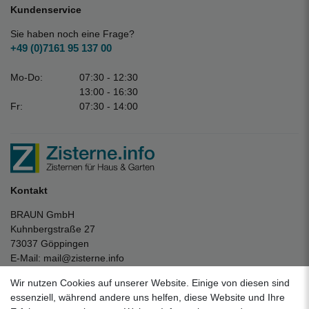
Kundenservice
Sie haben noch eine Frage?
+49 (0)7161 95 137 00
Mo-Do:
07:30 - 12:30
13:00 - 16:30
Fr:
07:30 - 14:00
Kontakt
BRAUN GmbH
Kuhnbergstraße 27
73037 Göppingen
E-Mail:
mail@zisterne.info
zum Kontaktformular
Wir nutzen Cookies auf unserer Website. Einige von diesen sind
Unternehmen
essenziell, während andere uns helfen, diese Website und Ihre