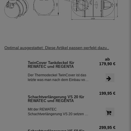
Optimal ausgestattet: Diese Artikel passen perfekt dazu..
ab
TwinCover Tankdeckel für
179,90 €
REWATEC und REGENTA
Der Thermodeckel TwinCover ist das
letzte was man nach dem Einbau vom
Tank noch sieht. Das anpassen an das
Erdreich funktioniert mit dem
199,95 €
Thermodeckel TwinCover kinderleicht
Schachtverlängerung VS 20 für
mit ein paar Handgriffen. Der
REWATEC und REGENTA
Tankdeckel sitzt verdreh sicher und
nahezu fugenlos auf dem
Mit der REWATEC
Schachtrahmen, er verhindert ein
Schachtverlängerung VS 20 setzen Sie
Eindringen von Schmutz. Der Optional
Ihren Tank bis zu 20 cm Tiefer ins
wählbare Wasseranschluss aus
Erdreich ein, um ihn besser vor der
hochwertigem Messing und klick-
299,95 €
Frostgefahr zu schützen. Die