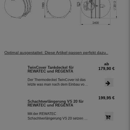
Optimal ausgestattet: Diese Artikel passen perfekt dazu..
ab
TwinCover Tankdeckel für
179,90 €
REWATEC und REGENTA
Der Thermodeckel TwinCover ist das
letzte was man nach dem Einbau vom
Tank noch sieht. Das anpassen an das
Erdreich funktioniert mit dem
199,95 €
Thermodeckel TwinCover kinderleicht
Schachtverlängerung VS 20 für
mit ein paar Handgriffen. Der
REWATEC und REGENTA
Tankdeckel sitzt verdreh sicher und
nahezu fugenlos auf dem
Mit der REWATEC
Schachtrahmen, er verhindert ein
Schachtverlängerung VS 20 setzen Sie
Eindringen von Schmutz. Der Optional
Ihren Tank bis zu 20 cm Tiefer ins
wählbare Wasseranschluss aus
Erdreich ein, um ihn besser vor der