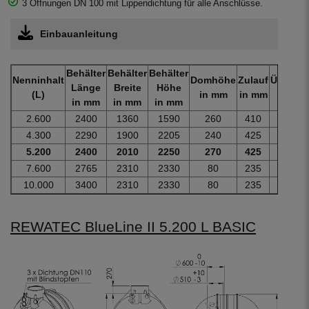
3 Öffnungen DN 100 mit Lippendichtung für alle Anschlüsse.
Einbauanleitung
Behälter
Behälter
Behälter
Nenninhalt
Domhöhe
Zulauf
Überlau
Länge
Breite
Höhe
(L)
in mm
in mm
in mm
in mm
in mm
in mm
2.600
2400
1360
1590
260
410
560
4.300
2290
1900
2205
240
425
575
5.200
2400
2010
2250
270
425
575
7.600
2765
2310
2330
80
235
385
10.000
3400
2310
2330
80
235
385
REWATEC BlueLine II 5.200 L BASIC