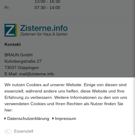
13:00 - 16:30
Fr:
07:30 - 14:00
Kontakt
BRAUN GmbH
Kuhnbergstraße 27
73037 Göppingen
E-Mail:
mail@zisterne.info
zum Kontaktformular
Wir nutzen Cookies auf unserer Website. Einige von diesen sind
Unternehmen
essenziell, während andere uns helfen, diese Website und Ihre
Erfahrung zu verbessern. Weitere Informationen zu den von uns
Datenschutzerklärung
verwendeten Cookies und Ihren Rechten als Nutzer finden Sie
Impressum
hier:
AGB
Daten­schutz­erklärung
Impressum
Über uns
Folgen Sie uns auf Social Media
Essenziell