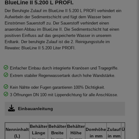
BlueLine II 5.200 L PROFI.
Der Beruhigte Zulauf im BlueLine II 5.200 L PROFI verhindert ein
Aufwirbeln der Sedimentschicht und fügt dem Wasser beim
Einströmen Sauerstoff zu. Der Sauerstoff verhindert einen
anaeroben Abbau im BlueLine II. Die Sedimentschicht hat einen
positiven Einfluss auf das gespeicherte Wasser in unserem
Erdtank. Der beruhigte Zulauf ist die 2. Reinigungsstufe im
Rewatec BlueLine II 5.200 Liter PROFI.
Einfacher Einbau durch integrierte Kranösen und Tragegriffe.
Extrem stabiler Regenwassertank durch hohe Wandstärke.
Kein Nähte oder Fugen garantieren 100% Dichtigkeit.
3 Öffnungen DN 100 mit Lippendichtung für alle Anschlüsse.
Einbauanleitung
Behälter
Behälter
Behälter
Nenninhalt
Domhöhe
Zulauf
Überlau
Länge
Breite
Höhe
(L)
in mm
in mm
in mm