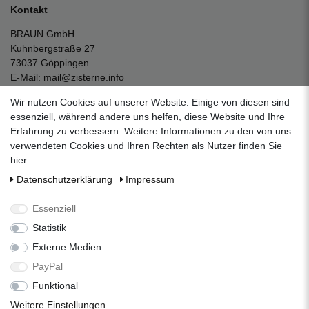
Kontakt
BRAUN GmbH
Kuhnbergstraße 27
73037 Göppingen
E-Mail:
mail@zisterne.info
zum Kontaktformular
Wir nutzen Cookies auf unserer Website. Einige von diesen sind
Unternehmen
essenziell, während andere uns helfen, diese Website und Ihre
Erfahrung zu verbessern. Weitere Informationen zu den von uns
Datenschutzerklärung
verwendeten Cookies und Ihren Rechten als Nutzer finden Sie
Impressum
hier:
AGB
Daten­schutz­erklärung
Impressum
Über uns
Folgen Sie uns auf Social Media
Essenziell
Statistik
Externe Medien
Facebook
Instagram
Pinterest
PayPal
Funktional
Alle Preise inkl. 19% Mehrwertsteuer.
Weitere Einstellungen