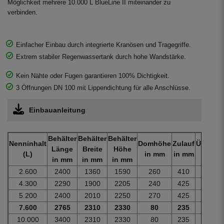
Möglichkeit mehrere 10.000 L BlueLine II miteinander zu
verbinden.
Einfacher Einbau durch integrierte Kranösen und Tragegriffe.
Extrem stabiler Regenwassertank durch hohe Wandstärke.
Kein Nähte oder Fugen garantieren 100% Dichtigkeit.
3 Öffnungen DN 100 mit Lippendichtung für alle Anschlüsse.
Einbauanleitung
Behälter
Behälter
Behälter
Nenninhalt
Domhöhe
Zulauf
Überlau
Länge
Breite
Höhe
(L)
in mm
in mm
in mm
in mm
in mm
in mm
2.600
2400
1360
1590
260
410
560
4.300
2290
1900
2205
240
425
575
5.200
2400
2010
2250
270
425
575
7.600
2765
2310
2330
80
235
385
10.000
3400
2310
2330
80
235
385