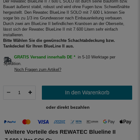
Der Rewatec BlueLine II 7.600 L SOLO ist durch seine Bauform bzw.
Bauart äußerst stabil, robust und wird ohne Fugen bzw. Schweißnähte
hergestellt. Den Rewatec BlueLine II SOLO mit 7.600 L können Sie
sogar bis zu 1/3 ins Grundwasser nach Einbauanleitung verbauen.
Durch zwei am BlueLine II befindlichen Kranösen an der Oberseite,
lässt sich der Rewatec BlueLine II mit 7.600 Litern sehr einfach
installieren.
Bitte Wählen Sie die gewünschte Schachtabdeckung bzw.
Tankdeckel für Ihren BlueLine II aus.
GRATIS Versand innerhalb DE *
in 5-10 Werktage per
Spedition.
Noch Fragen zum Artikel?
In den Warenkorb
oder direkt bezahlen
Weitere Vorteile des REWATEC Blueline II