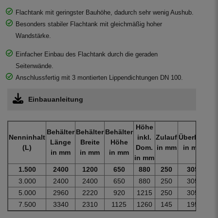
Flachtank mit geringster Bauhöhe, dadurch sehr wenig Aushub.
Besonders stabiler Flachtank mit gleichmäßig hoher
Wandstärke.
Einfacher Einbau des Flachtank durch die geraden
Seitenwände.
Anschlussfertig mit 3 montierten Lippendichtungen DN 100.
Einbauanleitung
Höhe
Behälter
Behälter
Behälter
Nenninhalt
inkl.
Zulauf
Überlauf
Ge
Länge
Breite
Höhe
(L)
Dom.
in mm
in mm
i
in mm
in mm
in mm
in mm
1.500
2400
1200
650
880
250
305
8
3.000
2400
2400
650
880
250
305
1
5.000
2960
2220
920
1215
250
305
2
7.500
3340
2310
1125
1260
145
195
3