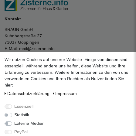
Kontakt
BRAUN GmbH
Kuhnbergstraße 27
73037 Göppingen
E-Mail:
mail@zisterne.info
zum Kontaktformular
Wir nutzen Cookies auf unserer Website. Einige von diesen sind
Unternehmen
essenziell, während andere uns helfen, diese Website und Ihre
Erfahrung zu verbessern. Weitere Informationen zu den von uns
Datenschutzerklärung
verwendeten Cookies und Ihren Rechten als Nutzer finden Sie
Impressum
hier:
AGB
Daten­schutz­erklärung
Impressum
Über uns
Folgen Sie uns auf Social Media
Essenziell
Statistik
Externe Medien
Facebook
Instagram
Pinterest
PayPal