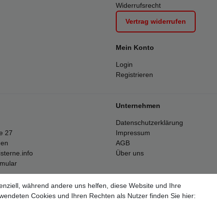
Widerrufsrecht
Vertrag widerrufen
Mein Konto
Login
Registrieren
Unternehmen
Datenschutzerklärung
e 27
Impressum
gen
AGB
sterne.info
Über uns
rmular
enziell, während andere uns helfen, diese Website und Ihre
Alle Preise inkl. 19% Mehrwertsteuer.
wendeten Cookies und Ihren Rechten als Nutzer finden Sie hier:
ften Stückzahlen beziehen sich auf die Verkäufe in unseren Shops und 
lose Versand erfolgt ausschließlich innerhalb des deutschen Festlande