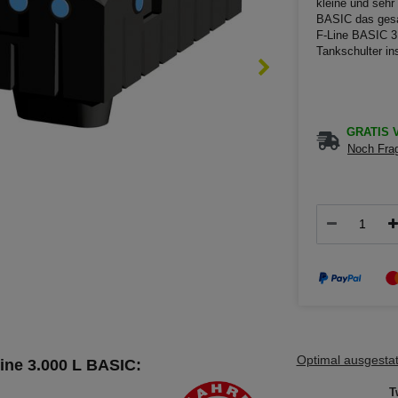
kleine und sehr
BASIC das gesa
F-Line BASIC 3.
Tankschulter i
GRATIS V
Noch Frag
Optimal ausgestatt
ine 3.000 L BASIC:
T