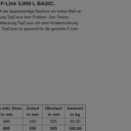
W
F-Line 3.000 L BASIC.
ch die doppelwandige Bauform ein hohes Maß an
eckung TopCover kein Problem. Das Thema
tabdeckung TopCover mit einer Kindersicherung
 TopCover ist passend für die gesamte F-Line
 inkl. Dom.
Zulauf
Überlauf
Gewicht
in mm
in mm
in mm
in kg
880
250
305
80,00
880
250
305
160,00