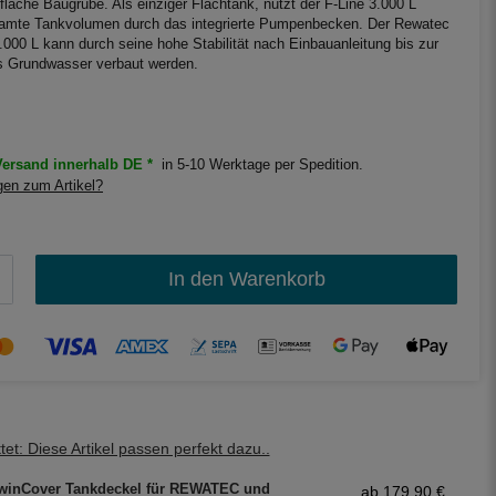
 flache Baugrube. Als einziger Flachtank, nutzt der F-Line 3.000 L
mte Tankvolumen durch das integrierte Pumpenbecken. Der Rewatec
000 L kann durch seine hohe Stabilität nach Einbauanleitung bis zur
ns Grundwasser verbaut werden.
ersand innerhalb DE *
in 5-10 Werktage per Spedition.
en zum Artikel?
In den Warenkorb
et: Diese Artikel passen perfekt dazu..
winCover Tankdeckel für REWATEC und
ab 179,90 €