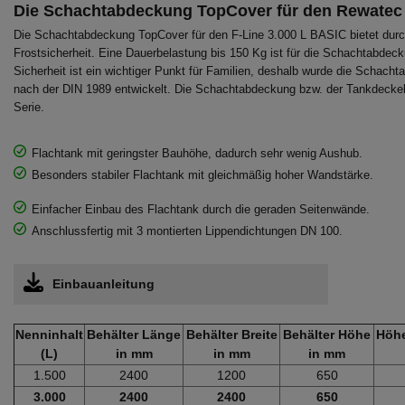
Die Schachtabdeckung TopCover für den Rewatec 
Die Schachtabdeckung TopCover für den F-Line 3.000 L BASIC bietet dur
Frostsicherheit. Eine Dauerbelastung bis 150 Kg ist für die Schachtabd
Sicherheit ist ein wichtiger Punkt für Familien, deshalb wurde die Schach
nach der DIN 1989 entwickelt. Die Schachtabdeckung bzw. der Tankdeckel
Serie.
Flachtank mit geringster Bauhöhe, dadurch sehr wenig Aushub.
Besonders stabiler Flachtank mit gleichmäßig hoher Wandstärke.
Einfacher Einbau des Flachtank durch die geraden Seitenwände.
Anschlussfertig mit 3 montierten Lippendichtungen DN 100.
Einbauanleitung
Nenninhalt
Behälter Länge
Behälter Breite
Behälter Höhe
Höhe
(L)
in mm
in mm
in mm
1.500
2400
1200
650
3.000
2400
2400
650