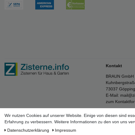
Kontakt
BRAUN GmbH
Kuhnbergstraß
73037 Göppin
E-Mail:
mail@zi
zum Kontaktfo
Wir nutzen Cookies auf unserer Website. Einige von diesen sind ess
Erfahrung zu verbessern. Weitere Informationen zu den von uns ver
* Die verkau
Daten­schutz­erklärung
Impressum
** Der kosten