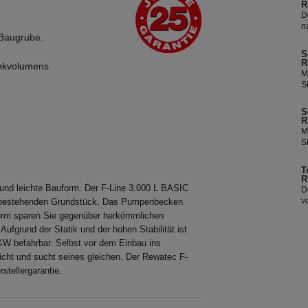
R
D
n
 Baugrube.
a
T
S
Tankdeck
R
nkvolumens.
d
M
S
S
h
i
e
S
S
K
T
R
K
v
M
1
n
S
b
<
i
V
y
S
a
T
o
T
R
W
v
und leichte Bauform. Der F-Line 3.000 L BASIC
D
n
v
em bestehenden Grundstück. Das Pumpenbecken
<
F
orm sparen Sie gegenüber herkömmlichen
y
Ha
fgrund der Statik und der hohen Stabilität ist
o
s
W
W befahrbar. Selbst vor dem Einbau ins
S
S
icht und sucht seines gleichen. Der Rewatec F-
V
stellergarantie.
<
y
o