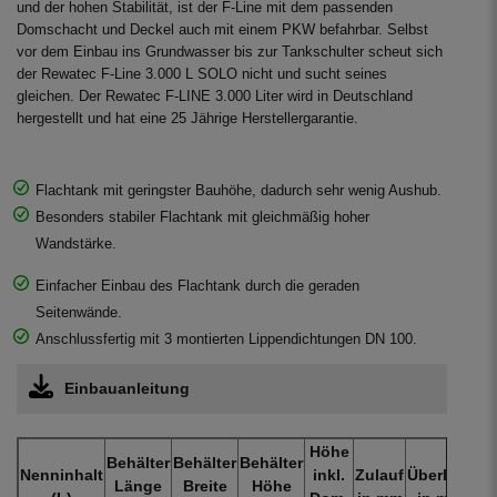
und der hohen Stabilität, ist der F-Line mit dem passenden
Domschacht und Deckel auch mit einem PKW befahrbar. Selbst
vor dem Einbau ins Grundwasser bis zur Tankschulter scheut sich
der Rewatec F-Line 3.000 L SOLO nicht und sucht seines
gleichen. Der Rewatec F-LINE 3.000 Liter wird in Deutschland
hergestellt und hat eine 25 Jährige Herstellergarantie.
Flachtank mit geringster Bauhöhe, dadurch sehr wenig Aushub.
Besonders stabiler Flachtank mit gleichmäßig hoher
Wandstärke.
Einfacher Einbau des Flachtank durch die geraden
Seitenwände.
Anschlussfertig mit 3 montierten Lippendichtungen DN 100.
Einbauanleitung
Höhe
Behälter
Behälter
Behälter
Nenninhalt
inkl.
Zulauf
Überlauf
Ge
Länge
Breite
Höhe