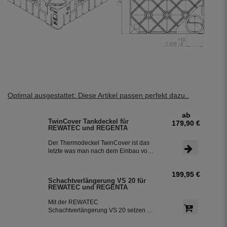
Optimal ausgestattet: Diese Artikel passen perfekt dazu..
ab
TwinCover Tankdeckel für
179,90 €
REWATEC und REGENTA
Der Thermodeckel TwinCover ist das
letzte was man nach dem Einbau vom
Tank noch sieht. Das anpassen an das
Erdreich funktioniert mit dem
199,95 €
Thermodeckel TwinCover kinderleicht
Schachtverlängerung VS 20 für
mit ein paar Handgriffen. Der
REWATEC und REGENTA
Tankdeckel sitzt verdreh sicher und
nahezu fugenlos auf dem
Mit der REWATEC
Schachtrahmen, er verhindert ein
Schachtverlängerung VS 20 setzen Sie
Eindringen von Schmutz. Der Optional
Ihren Tank bis zu 20 cm Tiefer ins
wählbare Wasseranschluss aus
Erdreich ein, um ihn besser vor der