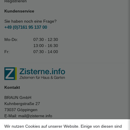
Registrieren
Kundenservice
Sie haben noch eine Frage?
+49 (0)7161 95 137 00
Mo-Do:
07:30 - 12:30
13:00 - 16:30
Fr:
07:30 - 14:00
Kontakt
BRAUN GmbH
Kuhnbergstraße 27
73037 Göppingen
E-Mail:
mail@zisterne.info
zum Kontaktformular
Wir nutzen Cookies auf unserer Website. Einige von diesen sind