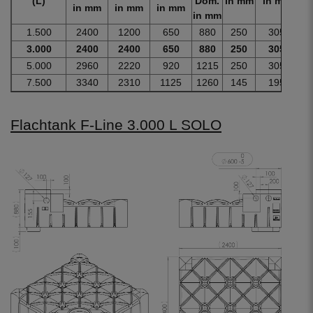
(L)
Dom.
in mm
in mm
i
in mm
in mm
in mm
in mm
1.500
2400
1200
650
880
250
305
8
3.000
2400
2400
650
880
250
305
1
5.000
2960
2220
920
1215
250
305
2
7.500
3340
2310
1125
1260
145
195
3
Flachtank F-Line 3.000 L SOLO