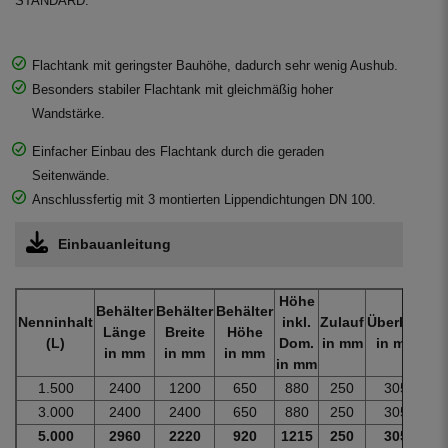
STANDARD.
Flachtank mit geringster Bauhöhe, dadurch sehr wenig Aushub.
Besonders stabiler Flachtank mit gleichmäßig hoher
Wandstärke.
Einfacher Einbau des Flachtank durch die geraden
Seitenwände.
Anschlussfertig mit 3 montierten Lippendichtungen DN 100.
Einbauanleitung
Höhe
Behälter
Behälter
Behälter
Nenninhalt
inkl.
Zulauf
Überlauf
Ge
Länge
Breite
Höhe
(L)
Dom.
in mm
in mm
i
in mm
in mm
in mm
in mm
1.500
2400
1200
650
880
250
305
8
3.000
2400
2400
650
880
250
305
1
5.000
2960
2220
920
1215
250
305
2