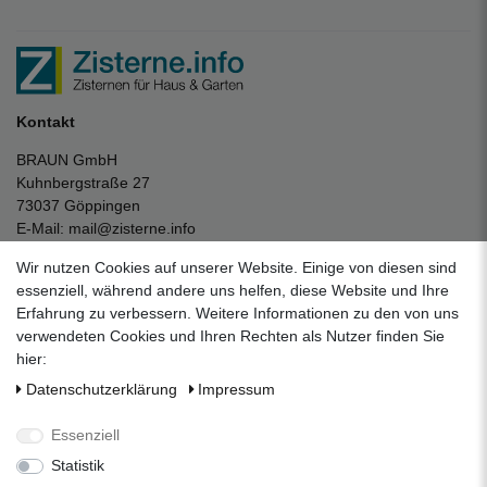
Kontakt
BRAUN GmbH
Kuhnbergstraße 27
73037 Göppingen
E-Mail:
mail@zisterne.info
zum Kontaktformular
Wir nutzen Cookies auf unserer Website. Einige von diesen sind
Unternehmen
essenziell, während andere uns helfen, diese Website und Ihre
Erfahrung zu verbessern. Weitere Informationen zu den von uns
Datenschutzerklärung
verwendeten Cookies und Ihren Rechten als Nutzer finden Sie
Impressum
hier:
AGB
Daten­schutz­erklärung
Impressum
Über uns
Folgen Sie uns auf Social Media
Essenziell
Statistik