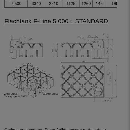
7.500
3340
2310
1125
1260
145
195
3
Flachtank F-Line 5.000 L STANDARD
Optimal ausgestattet: Diese Artikel passen perfekt dazu..