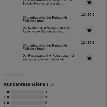
für Garten und Haustechnik.
Edelstahlkorb und praktischer
Teleskopverlängerung für den Einbau
vor der Zisterne. Die beiden oberen
124,90 €
Stutzen DN 100 können als
3P Laubabscheider Rainus für
Einspeisung oder wahlweise als
Fallrohre grau
Notüberlauf genutzt werden. Der Zulauf
zur Zisterne erfolgt seitlich. Geeignet
Der Laubscheider Rainus grau ist ein
für Garten und Haustechnik.
Regenwasserfilter welcher die
Schmutzfracht auswirft und das
gereinigte Regenwasser über das
124,90 €
Fallrohr weiter führt. Dieser
3P Laubabscheider Rainus für
Fallrohrfilter eignet sich bestens zur
Fallrohre braun
Nachrüstung bestehender
Regenwasseranlagen.
Der Regenwasserfilter Rainus braun ist
ein Laubabscheider welcher die
Schmutzfracht auswirft und das
gereinigte Regenwasser über das
Fallrohr weiter führt. Dieser
Fallrohrfilter ist auch zur Nachrüstung
bestehender Regenwassertanks
geeignet.
Kundenrezensionen
(0)
5
0
4
0
3
0