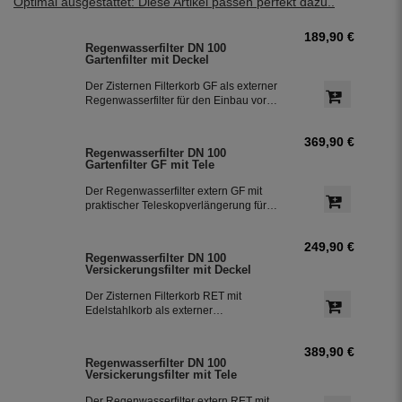
Optimal ausgestattet: Diese Artikel passen perfekt dazu..
189,90 €
Regenwasserfilter DN 100
Gartenfilter mit Deckel
Der Zisternen Filterkorb GF als externer
Regenwasserfilter für den Einbau vor
der Zisterne. Die beiden oberen
Stutzen DN 100 können als
369,90 €
Einspeisung oder wahlweise als
Regenwasserfilter DN 100
Notüberlauf genutzt werden. Der Zulauf
Gartenfilter GF mit Tele
zur Zisterne erfolgt seitlich.
Der Regenwasserfilter extern GF mit
praktischer Teleskopverlängerung für
den Einbau vor der Zisterne. Die
beiden oberen Stutzen DN 100 können
249,90 €
als Einspeisung oder wahlweise als
Regenwasserfilter DN 100
Notüberlauf genutzt werden. Der Zulauf
Versickerungsfilter mit Deckel
zur Zisterne erfolgt seitlich. Die
Verlängerung lässt sich bei Bedarf
Der Zisternen Filterkorb RET mit
kürzen oder erweitern.
Edelstahlkorb als externer
Regenwasserfilter für den Einbau vor
der Zisterne. Die beiden oberen
389,90 €
Stutzen DN 100 können als
Regenwasserfilter DN 100
Einspeisung oder wahlweise als
Versickerungsfilter mit Tele
Notüberlauf genutzt werden. Der Zulauf
zur Zisterne erfolgt seitlich. Geeignet
Der Regenwasserfilter extern RET mit