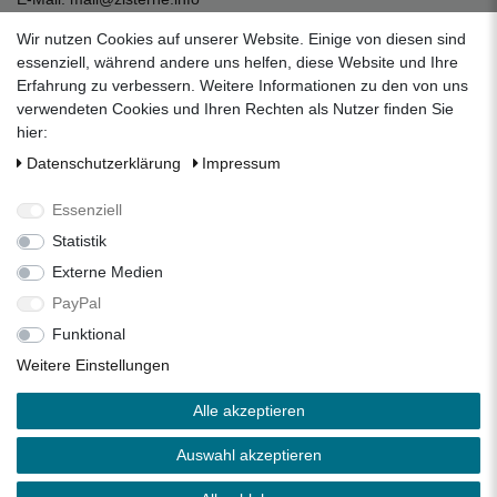
zum Kontaktformular
Wir nutzen Cookies auf unserer Website. Einige von diesen sind
Unternehmen
essenziell, während andere uns helfen, diese Website und Ihre
Erfahrung zu verbessern. Weitere Informationen zu den von uns
Datenschutzerklärung
verwendeten Cookies und Ihren Rechten als Nutzer finden Sie
Impressum
hier:
AGB
Daten­schutz­erklärung
Impressum
Über uns
Folgen Sie uns auf Social Media
Essenziell
Statistik
Externe Medien
Facebook
Instagram
Pinterest
PayPal
Funktional
Alle Preise inkl. 19% Mehrwertsteuer.
Weitere Einstellungen
* Die verkauften Stückzahlen beziehen sich auf die Verkäufe
Alle akzeptieren
in unseren Shops und Marktplätzen.
** Der kostenlose Versand erfolgt ausschließlich innerhalb
Auswahl akzeptieren
des deutschen Festlandes ohne Inseln.
Copyright 2026 © Zisterne.info - Alle Rechte vorbehalten.