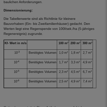
baulichen Anforderungen.
Dimensionierung:
Die Tabellenwerte sind als Richtlinie für kleinere
Bauvorhaben (Ein- bis Zweifamilienhäuser) gedacht. Den
Werten liegt eine Regenspende von 100l/sek./ha (5-jähriges
Regenereignis) zugrunde.
Kf- Wert in m/s
100 m²
200 m²
300 m²
-3
10
Benötigtes Volumen
1,0 m³
1,8 m³
2,7 m³
-4
10
Benötigtes Volumen
1,7 m³
3,3 m³
4,9 m³
-5
10
Benötigtes Volumen
2,3 m³
4,5 m³
6,7 m³
-6
10
Benötigtes Volumen
2,5 m³
4,9 m³
7,4 m³