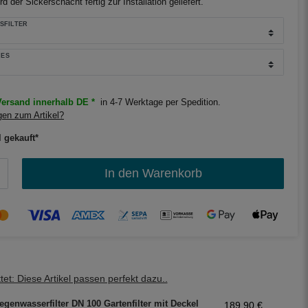
rd der Sickerschacht fertig zur Installation geliefert.
SFILTER
IES
ersand innerhalb DE *
in 4-7 Werktage per Spedition.
en zum Artikel?
l gekauft*
In den Warenkorb
et: Diese Artikel passen perfekt dazu..
egenwasserfilter DN 100 Gartenfilter mit Deckel
189,90 €