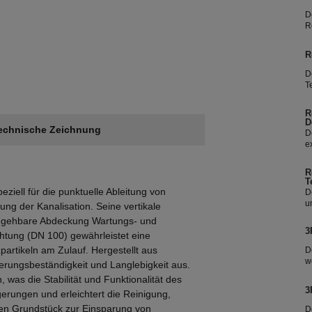
D
R
b
o
R
Zu
D
T
D
E
R
w
D
echnische Zeichnung
V
D
e
e
Z
E
R
w
T
f
ziell für die punktuelle Ableitung von
D
u
ung der Kanalisation. Seine vertikale
v
 begehbare Abdeckung Wartungs- und
k
3
ichtung (DN 100) gewährleistet eine
N
e
artikeln am Zulauf. Hergestellt aus
D
w
erungsbeständigkeit und Langlebigkeit aus.
R
 was die Stabilität und Funktionalität des
F
3
agerungen und erleichtert die Reinigung,
b
en Grundstück zur Einsparung von
D