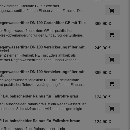
er Zisternen Filterkorb GF als externer
egenwasserfilter für den Einbau vor der Zisterne. Die
eiden oberen Stutzen DN 100 können als Einspeisung
der wahlweise als Notüberlauf genutzt werden. Der
egenwasserfilter DN 100 Gartenfilter GF mit Tele
369,90 €
lauf zur Zisterne erfolgt seitlich.
er Regenwasserfilter extern GF mit praktischer
eleskopverlängerung für den Einbau vor der Zisterne.
ie beiden oberen Stutzen DN 100 können als
inspeisung oder wahlweise als Notüberlauf genutzt
egenwasserfilter DN 100 Versickerungsfilter mit
249,90 €
erden. Der Zulauf zur Zisterne erfolgt seitlich. Die
eckel
erlängerung lässt sich bei Bedarf kürzen oder
er Zisternen Filterkorb RET mit Edelstahlkorb als
rweitern.
xterner Regenwasserfilter für den Einbau vor der
isterne. Die beiden oberen Stutzen DN 100 können als
inspeisung oder wahlweise als Notüberlauf genutzt
egenwasserfilter DN 100 Versickerungsfilter mit
389,90 €
erden. Der Zulauf zur Zisterne erfolgt seitlich. Geeignet
ele
ür Garten und Haustechnik.
er Regenwasserfilter extern RET mit Edelstahlkorb
nd praktischer Teleskopverlängerung für den Einbau
or der Zisterne. Die beiden oberen Stutzen DN 100
önnen als Einspeisung oder wahlweise als
P Laubabscheider Rainus für Fallrohre grau
124,90 €
otüberlauf genutzt werden. Der Zulauf zur Zisterne
rfolgt seitlich. Geeignet für Garten und Haustechnik.
er Laubscheider Rainus grau ist ein Regenwasserfilter
elcher die Schmutzfracht auswirft und das gereinigte
egenwasser über das Fallrohr weiter führt. Dieser
allrohrfilter eignet sich bestens zur Nachrüstung
P Laubabscheider Rainus für Fallrohre braun
124,90 €
estehender Regenwasseranlagen.
er Regenwasserfilter Rainus braun ist ein