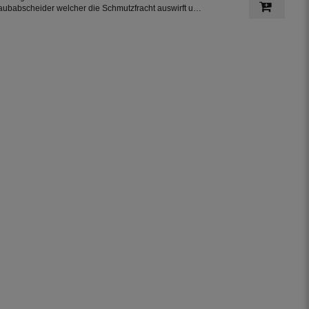
aubabscheider welcher die Schmutzfracht auswirft und
as gereinigte Regenwasser über das Fallrohr weiter
ührt. Dieser Fallrohrfilter ist auch zur Nachrüstung
estehender Regenwassertanks geeignet.