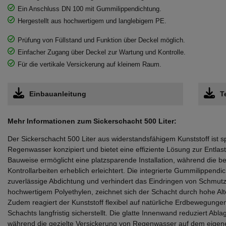
Ein Anschluss DN 100 mit Gummilippendichtung.
Hergestellt aus hochwertigem und langlebigem PE.
Prüfung von Füllstand und Funktion über Deckel möglich.
Einfacher Zugang über Deckel zur Wartung und Kontrolle.
Für die vertikale Versickerung auf kleinem Raum.
Einbauanleitung
T
Mehr Informationen zum Sickerschacht 500 Liter:
Der Sickerschacht 500 Liter aus widerstandsfähigem Kunststoff ist spe
Regenwasser konzipiert und bietet eine effiziente Lösung zur Entlast
Bauweise ermöglicht eine platzsparende Installation, während die
Kontrollarbeiten erheblich erleichtert. Die integrierte Gummilippend
zuverlässige Abdichtung und verhindert das Eindringen von Schmutzp
hochwertigem Polyethylen, zeichnet sich der Schacht durch hohe Alt
Zudem reagiert der Kunststoff flexibel auf natürliche Erdbewegungen,
Schachts langfristig sicherstellt. Die glatte Innenwand reduziert Abl
während die gezielte Versickerung von Regenwasser auf dem eigen