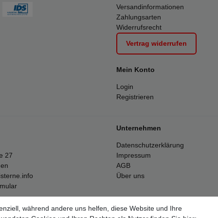
Versandinformationen
Zahlungsarten
Widerrufsrecht
Vertrag widerrufen
Mein Konto
Login
Registrieren
Unternehmen
Datenschutzerklärung
e 27
Impressum
gen
AGB
sterne.info
Über uns
rmular
enziell, während andere uns helfen, diese Website und Ihre
Alle Preise inkl. 19% Mehrwertsteuer.