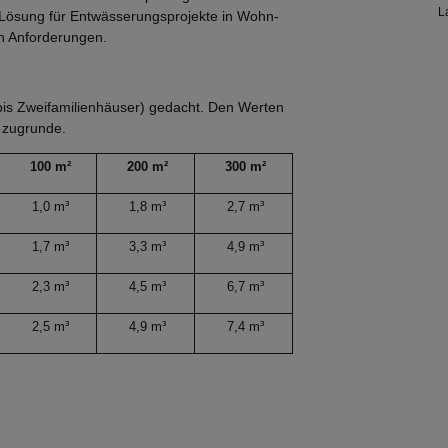
L
e Lösung für Entwässerungsprojekte in Wohn-
d
n Anforderungen.
f
b
- bis Zweifamilienhäuser) gedacht. Den Werten
) zugrunde.
100 m²
200 m²
300 m²
1,0 m³
1,8 m³
2,7 m³
1,7 m³
3,3 m³
4,9 m³
2,3 m³
4,5 m³
6,7 m³
2,5 m³
4,9 m³
7,4 m³