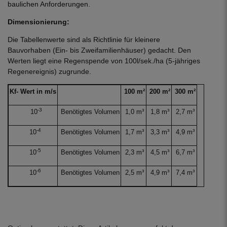
baulichen Anforderungen.
Dimensionierung:
Die Tabellenwerte sind als Richtlinie für kleinere
Bauvorhaben (Ein- bis Zweifamilienhäuser) gedacht. Den
Werten liegt eine Regenspende von 100l/sek./ha (5-jähriges
Regenereignis) zugrunde.
Kf- Wert in m/s
100 m²
200 m²
300 m²
-3
10
Benötigtes Volumen
1,0 m³
1,8 m³
2,7 m³
-4
10
Benötigtes Volumen
1,7 m³
3,3 m³
4,9 m³
-5
10
Benötigtes Volumen
2,3 m³
4,5 m³
6,7 m³
-6
10
Benötigtes Volumen
2,5 m³
4,9 m³
7,4 m³