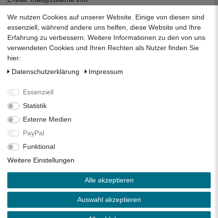
zum Kontaktformular
Wir nutzen Cookies auf unserer Website. Einige von diesen sind
Unternehmen
essenziell, während andere uns helfen, diese Website und Ihre
Erfahrung zu verbessern. Weitere Informationen zu den von uns
Datenschutzerklärung
verwendeten Cookies und Ihren Rechten als Nutzer finden Sie
Impressum
hier:
AGB
Daten­schutz­erklärung
Impressum
Über uns
Folgen Sie uns auf Social Media
Essenziell
Statistik
Externe Medien
Facebook
Instagram
Pinterest
PayPal
Funktional
Alle Preise inkl. 19% Mehrwertsteuer.
Weitere Einstellungen
* Die verkauften Stückzahlen beziehen sich auf die Verkäufe
Alle akzeptieren
in unseren Shops und Marktplätzen.
** Der kostenlose Versand erfolgt ausschließlich innerhalb
Auswahl akzeptieren
des deutschen Festlandes ohne Inseln.
Copyright 2026 © Zisterne.info - Alle Rechte vorbehalten.