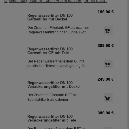
Optimal ausgestattet: Diese Artikel passen perfekt dazu..
189,90 €
Regenwasserfilter DN 100
Gartenfilter mit Deckel
Der Zisternen Filterkorb GF als externer
Regenwasserfilter für den Einbau vor
der Zisterne. Die beiden oberen
Stutzen DN 100 können als
369,90 €
Einspeisung oder wahlweise als
Regenwasserfilter DN 100
Notüberlauf genutzt werden. Der Zulauf
Gartenfilter GF mit Tele
zur Zisterne erfolgt seitlich.
Der Regenwasserfilter extern GF mit
praktischer Teleskopverlängerung für
den Einbau vor der Zisterne. Die
beiden oberen Stutzen DN 100 können
249,90 €
als Einspeisung oder wahlweise als
Regenwasserfilter DN 100
Notüberlauf genutzt werden. Der Zulauf
Versickerungsfilter mit Deckel
zur Zisterne erfolgt seitlich. Die
Verlängerung lässt sich bei Bedarf
Der Zisternen Filterkorb RET mit
kürzen oder erweitern.
Edelstahlkorb als externer
Regenwasserfilter für den Einbau vor
der Zisterne. Die beiden oberen
389,90 €
Stutzen DN 100 können als
Regenwasserfilter DN 100
Einspeisung oder wahlweise als
Versickerungsfilter mit Tele
Notüberlauf genutzt werden. Der Zulauf
zur Zisterne erfolgt seitlich. Geeignet
Der Regenwasserfilter extern RET mit