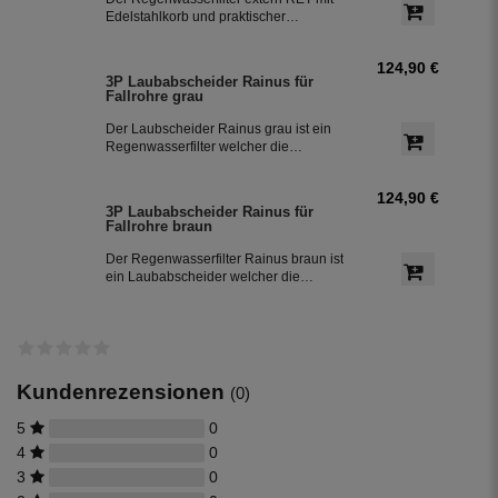
für Garten und Haustechnik.
Edelstahlkorb und praktischer
Teleskopverlängerung für den Einbau
vor der Zisterne. Die beiden oberen
124,90 €
Stutzen DN 100 können als
3P Laubabscheider Rainus für
Einspeisung oder wahlweise als
Fallrohre grau
Notüberlauf genutzt werden. Der Zulauf
zur Zisterne erfolgt seitlich. Geeignet
Der Laubscheider Rainus grau ist ein
für Garten und Haustechnik.
Regenwasserfilter welcher die
Schmutzfracht auswirft und das
gereinigte Regenwasser über das
124,90 €
Fallrohr weiter führt. Dieser
3P Laubabscheider Rainus für
Fallrohrfilter eignet sich bestens zur
Fallrohre braun
Nachrüstung bestehender
Regenwasseranlagen.
Der Regenwasserfilter Rainus braun ist
ein Laubabscheider welcher die
Schmutzfracht auswirft und das
gereinigte Regenwasser über das
Fallrohr weiter führt. Dieser
Fallrohrfilter ist auch zur Nachrüstung
bestehender Regenwassertanks
geeignet.
Kundenrezensionen
(0)
5
0
4
0
3
0